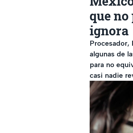
México 
que no 
ignora
Procesador, 
algunas de la
para no equi
casi nadie re