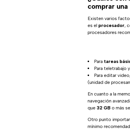
comprar una 
Existen varios fact
es el
procesador
, 
procesadores recome
Para
tareas bási
Para teletrabajo 
Para editar video
(unidad de procesam
En cuanto a la mem
navegación avanzada
que
32 GB
o más se
Otro punto importan
mínimo recomenda