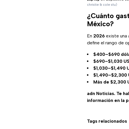
christie & cole stu)
¿Cuánto gasta
México?
En
2026
existe una 
define el rango de o
$400–$690 dóla
$690–$1,030 U
$1,030–$1,490 
$1,490–$2,300 
Más de $2,300 
adn Noticias. Te h
información en la 
Tags relacionados