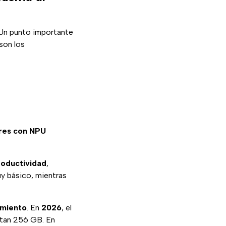
 Un punto importante
son los
res con NPU
roductividad
,
y básico, mientras
miento
. En
2026
, el
stan 256 GB. En