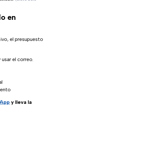
io en
ivo, el presupuesto
usar el correo.
al
iento
sApp
y lleva la