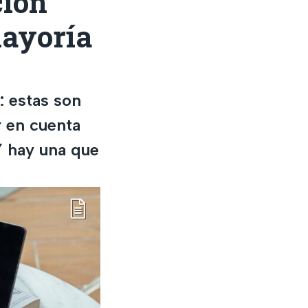
ción
mayoría
: estas son
r en cuenta
Y hay una que