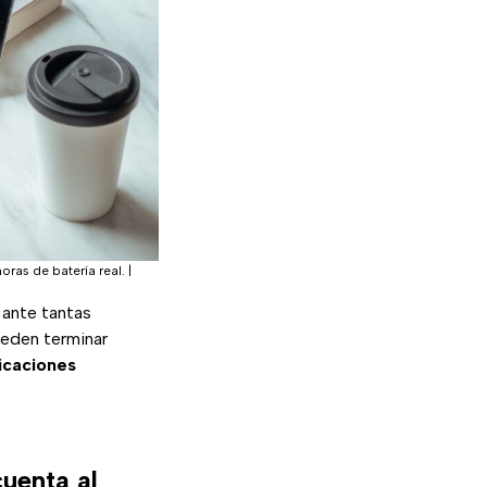
ras de batería real.
|
 ante tantas
ueden terminar
icaciones
cuenta al