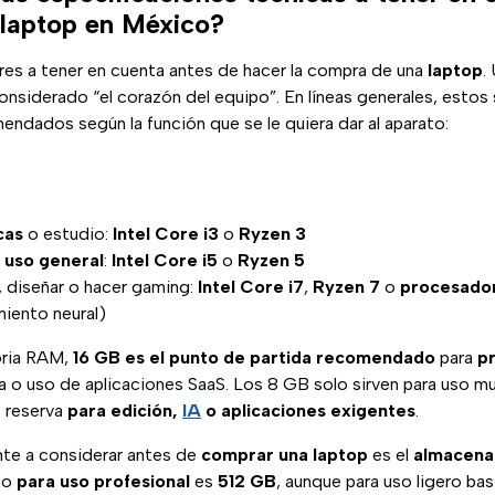
laptop en México?
ores a tener en cuenta antes de hacer la compra de una
laptop
.
considerado “el corazón del equipo”. En líneas generales, estos 
ndados según la función que se le quiera dar al aparato:
cas
o estudio:
Intel Core i3
o
Ryzen 3
y
uso general
:
Intel Core i5
o
Ryzen 5
, diseñar o hacer gaming:
Intel Core i7
,
Ryzen 7
o
procesado
iento neural)
oria RAM,
16 GB es el punto de partida recomendado
para
p
 o uso de aplicaciones SaaS. Los 8 GB solo sirven para uso mu
 reserva
para edición,
IA
o aplicaciones exigentes
.
te a considerar antes de
comprar una laptop
es el
almacena
do
para uso profesional
es
512 GB
, aunque para uso ligero ba