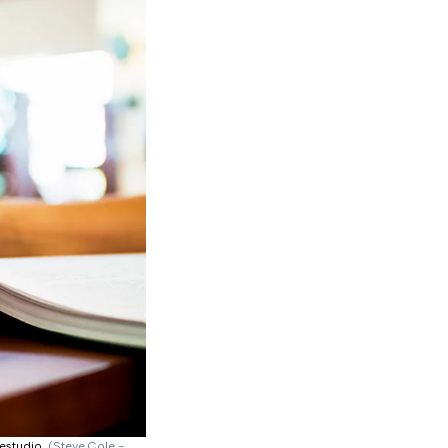
 estudio.
(Steve Cole -