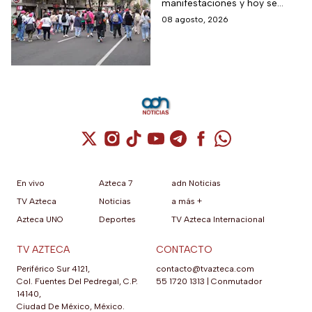
manifestaciones y hoy se
tienen previstos bloqueos en
08 agosto, 2026
algunas alcaldías de la capital.
Cuenta de X / Twitter (se abre en una nuev
Cuenta de Instagram (se abre en una n
Cuenta de TikTok (se abre en una
Cuenta de YouTube (se abre 
Cuenta de Telegram (se a
Cuenta de Facebook 
Cuenta de Whats
En vivo
Azteca 7
adn Noticias
TV Azteca
Noticias
a más +
Azteca UNO
Deportes
TV Azteca Internacional
TV AZTECA
CONTACTO
Periférico Sur 4121,
contacto@tvazteca.com
Col. Fuentes Del Pedregal, C.P.
55 1720 1313
|
Conmutador
14140,
Ciudad De México, México.