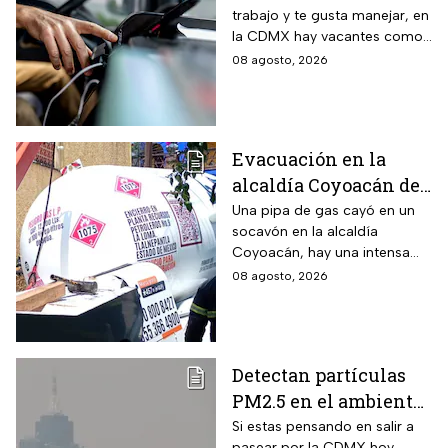
trabajo y te gusta manejar, en
pesos; requisitos para
la CDMX hay vacantes como
aplicar
chofer y aquí te decimos
08 agosto, 2026
cuáles son los requisitos y
cómo puedes aplicar.
Evacuación en la
alcaldía Coyoacán de
CDMX tras caída de
Una pipa de gas cayó en un
socavón en la alcaldía
una pipa en un
Coyoacán, hay una intensa
socavón
movilización de servicios de
08 agosto, 2026
emergencia en al zona.
Detectan partículas
PM2.5 en el ambiente;
así esta la calidad del
Si estas pensando en salir a
pasear por la CDMX hoy,