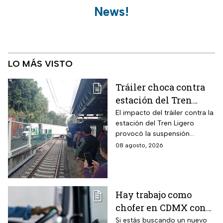
News!
LO MÁS VISTO
Tráiler choca contra
estación del Tren
Ligero en CDMX
El impacto del tráiler contra la
estación del Tren Ligero
provocó la suspensión
momentánea del servicio
08 agosto, 2026
Hay trabajo como
chofer en CDMX con
sueldo de 13 mil 500
Si estás buscando un nuevo