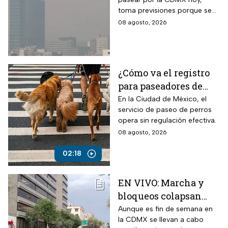
aire hoy en la CDMX
toma previsiones porque se
detectaron partículas
08 agosto, 2026
contaminantes en el
ambiente.
¿Cómo va el registro
para paseadores de
perros?
En la Ciudad de México, el
servicio de paseo de perros
opera sin regulación efectiva.
08 agosto, 2026
02:18
EN VIVO: Marcha y
bloqueos colapsan
calles de CDMX hoy
Aunque es fin de semana en
la CDMX se llevan a cabo
sábado