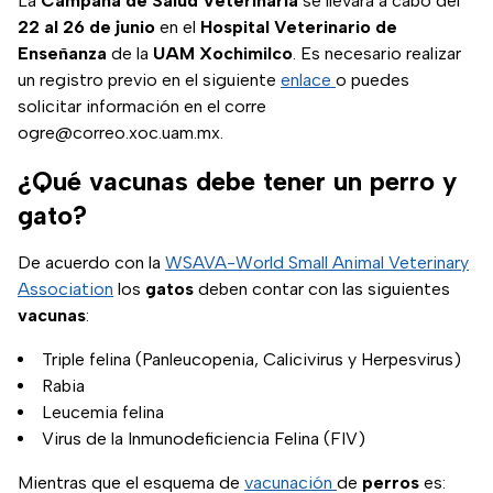
La
Campaña de Salud Veterinaria
se llevará a cabo del
22 al 26 de junio
en el
Hospital Veterinario de
Enseñanza
de la
UAM Xochimilco
. Es necesario realizar
un registro previo en el siguiente
enlace
o puedes
solicitar información en el corre
ogre@correo.xoc.uam.mx.
¿Qué vacunas debe tener un perro y
gato?
De acuerdo con la
WSAVA-World Small Animal Veterinary
Association
los
gatos
deben contar con las siguientes
vacunas
:
Triple felina (Panleucopenia, Calicivirus y Herpesvirus)
Rabia
Leucemia felina
Virus de la Inmunodeficiencia Felina (FIV)
Mientras que el esquema de
vacunación
de
perros
es: