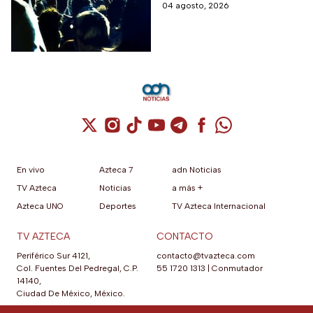
para todos los gustos.
04 agosto, 2026
Cuenta de X / Twitter (se abre en una nuev
Cuenta de Instagram (se abre en una n
Cuenta de TikTok (se abre en una
Cuenta de YouTube (se abre 
Cuenta de Telegram (se a
Cuenta de Facebook 
Cuenta de Whats
En vivo
Azteca 7
adn Noticias
TV Azteca
Noticias
a más +
Azteca UNO
Deportes
TV Azteca Internacional
TV AZTECA
CONTACTO
Periférico Sur 4121,
contacto@tvazteca.com
Col. Fuentes Del Pedregal, C.P.
55 1720 1313
|
Conmutador
14140,
Ciudad De México, México.