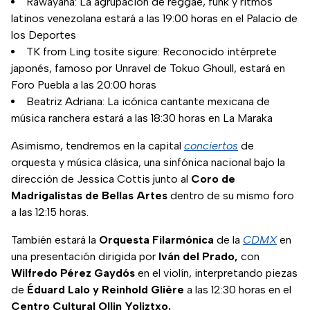
Rawayana: La agrupación de reggae, funk y ritmos
latinos venezolana estará a las 19:00 horas en el Palacio de
los Deportes
TK from Ling tosite sigure: Reconocido intérprete
japonés, famoso por Unravel de Tokuo Ghoull, estará en
Foro Puebla a las 20:00 horas
Beatriz Adriana: La icónica cantante mexicana de
música ranchera estará a las 18:30 horas en La Maraka
Asimismo, tendremos en la capital
conciertos
de
orquesta y música clásica, una sinfónica nacional bajo la
dirección de Jessica Cottis junto al
Coro de
Madrigalistas de Bellas Artes
dentro de su mismo foro
a las 12:15 horas.
También estará la
Orquesta Filarmónica
de la
CDMX
en
una presentación dirigida por
Iván del Prado,
con
Wilfredo Pérez Gaydós
en el violín, interpretando piezas
de
Éduard Lalo y Reinhold Glière
a las 12:30 horas en el
Centro Cultural Ollin Yoliztxo.