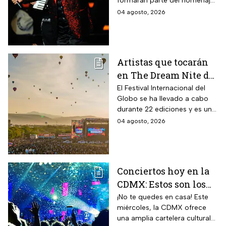
formarán parte del homenaje
luctuoso del Divo de
que recordará el legado del
04 agosto, 2026
Juárez?
“Divo de Juárez”. Conoce las
fechas, sedes y cómo asistir a
este evento gratuito.
Artistas que tocarán
en The Dream Nite del
Festival
El Festival Internacional del
Globo se ha llevado a cabo
Internacional del
durante 22 ediciones y es uno
Globo 2026
de los espectáculos masivos
04 agosto, 2026
más destacados del país.
Conciertos hoy en la
CDMX: Estos son los
mejores planes
¡No te quedes en casa! Este
miércoles, la CDMX ofrece
musicales para este
una amplia cartelera cultural
miércoles 5 de agosto