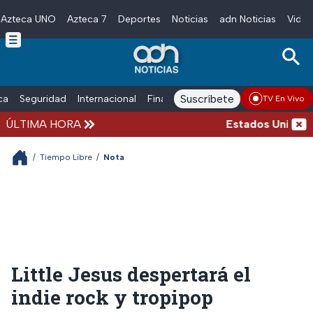
Azteca UNO
Azteca 7
Deportes
Noticias
adn Noticias
Video
Skip to main content
Suscríbete
ica
Seguridad
Internacional
Finanzas
adn Noticias Radio
Esp
TV En Vivo
ÚLTIMA HORA
Estados Unidos su
/
Tiempo Libre
/
Nota
Little Jesus despertará el
indie rock y tropipop