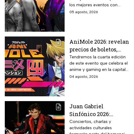
jueves 6 de agosto;
los mejores eventos con
sedes, horarios y
artistas de primer nivel.
05 agosto, 2026
precios de boletos
AniMole 2026: revelan
precios de boletos,
fechas y actividades
Tendremos la cuarta edición
de este evento que celebra el
confirmadas
anime y gaming en la capital
del país
04 agosto, 2026
Juan Gabriel
Sinfónico 2026:
¿Cuándo y dónde será
Conciertos, charlas y
actividades culturales
el aniversario