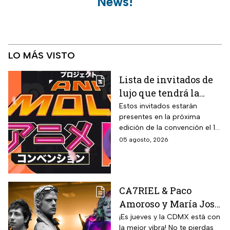
News!
LO MÁS VISTO
Lista de invitados de
lujo que tendrá la
Animole 2026
Estos invitados estarán
presentes en la próxima
edición de la convención el 12
y 13 de septiembre
05 agosto, 2026
CA7RIEL & Paco
Amoroso y María José
prenden la CDMX este
¡Es jueves y la CDMX está con
la mejor vibra! No te pierdas