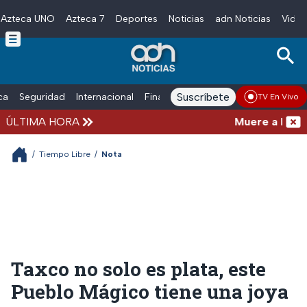
Azteca UNO
Azteca 7
Deportes
Noticias
adn Noticias
Video
Skip to main content
Suscríbete
ica
Seguridad
Internacional
Finanzas
adn Noticias Radio
Esp
TV En Vivo
ÚLTIMA HORA
Muere a los 68 
/
Tiempo Libre
/
Nota
Taxco no solo es plata, este
Pueblo Mágico tiene una joya