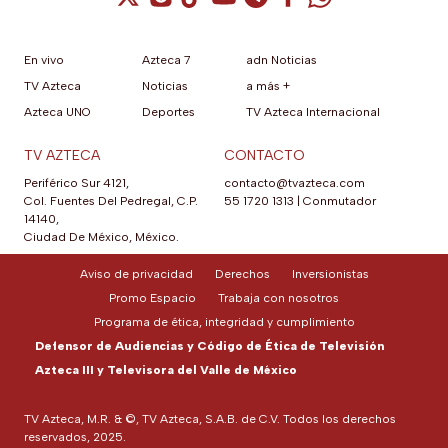
En vivo
Azteca 7
adn Noticias
TV Azteca
Noticias
a más +
Azteca UNO
Deportes
TV Azteca Internacional
TV AZTECA
CONTACTO
Periférico Sur 4121,
contacto@tvazteca.com
Col. Fuentes Del Pedregal, C.P.
55 1720 1313
|
Conmutador
14140,
Ciudad De México, México.
Aviso de privacidad
Derechos
Inversionistas
Promo Espacio
Trabaja con nosotros
Programa de ética, integridad y cumplimiento
Defensor de Audiencias y Código de Ética de Televisión
Azteca III y Televisora del Valle de México
TV Azteca, M.R. & ©, TV Azteca, S.A.B. de C.V. Todos los derechos
reservados, 2025.