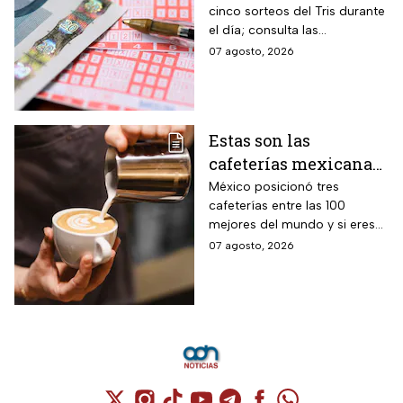
cinco sorteos del Tris durante
agosto 2026: Consulta
el día; consulta las
los números
combinaciones ganadoras y
07 agosto, 2026
ganadores
descubre si la suerte estuvo
de tu lado.
Estas son las
cafeterías mexicanas
consideradas como las
México posicionó tres
cafeterías entre las 100
mejores del mundo
mejores del mundo y si eres
amante del café tienes que
07 agosto, 2026
visitarlas, aquí te contamos
todo sobre ellas.
Cuenta de X / Twitter (se abre en una nuev
Cuenta de Instagram (se abre en una n
Cuenta de TikTok (se abre en una
Cuenta de YouTube (se abre 
Cuenta de Telegram (se a
Cuenta de Facebook 
Cuenta de Whats