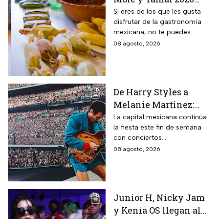
para que deleites tu
Si eres de los que les gusta
disfrutar de la gastronomía
paladar
mexicana, no te puedes
perder la Feria del Mole y
08 agosto, 2026
Tamal 2026 para que
consientas a tu estómago.
De Harry Styles a
Melanie Martinez:
Estos son los mejores
La capital mexicana continúa
la fiesta este fin de semana
conciertos hoy 8 de
con conciertos
agosto
internacionales y obras de
08 agosto, 2026
teatro imperdibles. Checa
horarios y precios.
Junior H, Nicky Jam
y Kenia OS llegan al