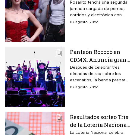
Baja Beach Fest 2026:
Rosarito tendrá una segunda
jornada cargada de perreo,
Estos son los horarios
corridos y electrónica con
del sábado
Farruko, Jowell y Randy, Zion y
07 agosto, 2026
más; la música seguirá hasta
después de las 2 de la
mañana.
Panteón Rococó en
CDMX: Anuncia gran
cierre de gira en el
Después de celebrar tres
décadas de ska sobre los
Estadio GNP
escenarios, la banda prepara
una última gran fiesta de su
07 agosto, 2026
gira Generación 95; habrá
diferentes preventas para
conseguir boletos.
Resultados sorteo Tris
de la Lotería Nacional
hoy viernes 7 de
La Lotería Nacional celebra