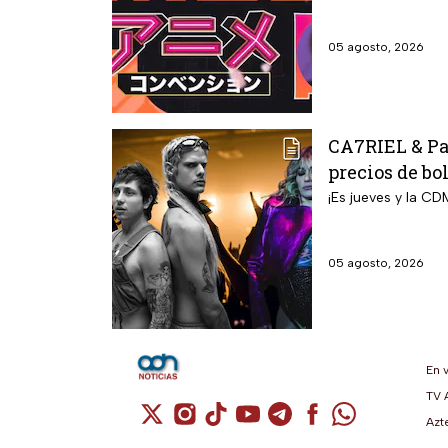
05 agosto, 2026
CA7RIEL & Pac
precios de bo
¡Es jueves y la CD
05 agosto, 2026
En 
TV 
Cuenta de X / Twitter (se abre en una n
Cuenta de Instagram (se abre en u
Cuenta de TikTok (se abre en 
Cuenta de YouTube (se ab
Cuenta de Telegram (
Cuenta de Facebo
Cuenta de Wh
Azt