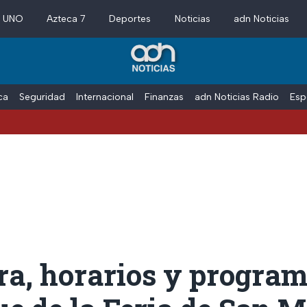
a UNO
Azteca 7
Deportes
Noticias
adn Noticias
ica
Seguridad
Internacional
Finanzas
adn Noticias Radio
Esp
ra, horarios y program