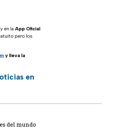
k
y en la
App Oficial
ratuito pero los
am
y lleva la
oticias en
res del mundo