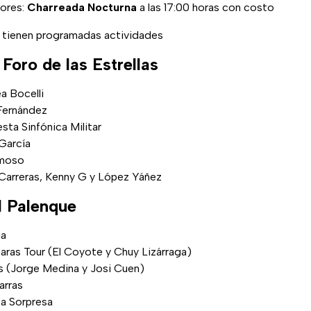
lores:
Charreada Nocturna
a las 17:00 horas con costo
e tienen programadas actividades
 Foro de las Estrellas
ea Bocelli
 Fernández
esta Sinfónica Militar
 García
imoso
 Carreras, Kenny G y López Yáñez
l Palenque
ia
baras Tour (El Coyote y Chuy Lizárraga)
os (Jorge Medina y Josi Cuen)
arras
sta Sorpresa