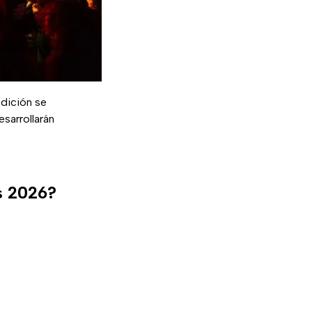
edición se
sarrollarán
s 2026?