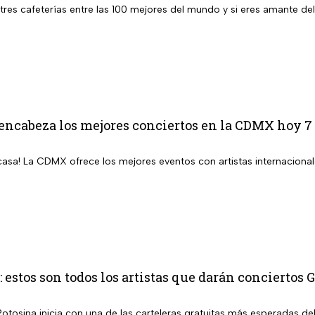
res cafeterías entre las 100 mejores del mundo y si eres amante del
encabeza los mejores conciertos en la CDMX hoy 7 
casa! La CDMX ofrece los mejores eventos con artistas internacional
estos son todos los artistas que darán conciertos 
Potosina inicia con una de las carteleras gratuitas más esperadas de