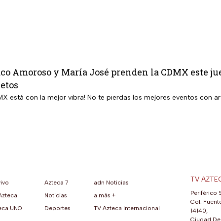
o Amoroso y María José prenden la CDMX este jueve
letos
MX está con la mejor vibra! No te pierdas los mejores eventos con art
TV AZTE
vivo
Azteca 7
adn Noticias
Periférico 
Azteca
Noticias
a más +
ueva pestaña)
na nueva pestaña)
una nueva pestaña)
re en una nueva pestaña)
se abre en una nueva pestaña)
ok (se abre en una nueva pestaña)
atsApp (se abre en una nueva pestaña)
Col. Fuente
eca UNO
Deportes
TV Azteca Internacional
14140,
Ciudad De 