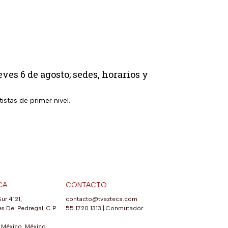
s 6 de agosto; sedes, horarios y
istas de primer nivel.
CA
CONTACTO
Sur 4121,
contacto@tvazteca.com
s Del Pedregal, C.P.
55 1720 1313
|
Conmutador
México, México.