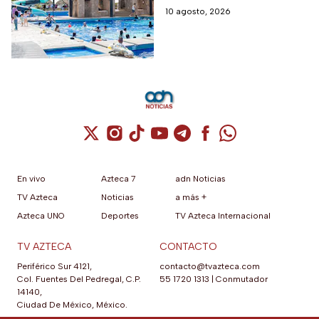
descuento a mayores
descuento adicional para
10 agosto, 2026
de 60 años y 30% a
acampar en Tequisquiapan
maestros y
estudiantes
Cuenta de X / Twitter (se abre en una nuev
Cuenta de Instagram (se abre en una n
Cuenta de TikTok (se abre en una
Cuenta de YouTube (se abre 
Cuenta de Telegram (se a
Cuenta de Facebook 
Cuenta de Whats
En vivo
Azteca 7
adn Noticias
TV Azteca
Noticias
a más +
Azteca UNO
Deportes
TV Azteca Internacional
TV AZTECA
CONTACTO
Periférico Sur 4121,
contacto@tvazteca.com
Col. Fuentes Del Pedregal, C.P.
55 1720 1313
|
Conmutador
14140,
Ciudad De México, México.