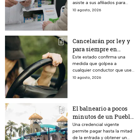
asiste a sus afiliados para
del Bienestar: paso a
conseguir un empleo además
10 agosto, 2026
paso para inscribirte y
de brindar apoyo económico.
documentos
requeridos
Cancelarán por ley y
para siempre en
Jalisco la licencia de
Este estado confirma una
medida que golpea a
conducir de todos los
cualquier conductor que use
conductores que
su auto particular con
10 agosto, 2026
circulen en estos
apariencia de otro, sin
tipos de autos
importar cuántas veces
preste el servicio dentro del
estado.
El balneario a pocos
minutos de un Pueblo
Mágico de Querétaro
Una credencial vigente
permite pagar hasta la mitad
que da 50% de
de la entrada y obtener un