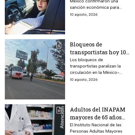
México confirmaron una
conductores que
sanción económica para
realicen esta
quienes ponen en riesgo a
10 agosto, 2026
peligrosa maniobra en
otros automovilistas al
la calle
competir de forma
improvisada en calles y
carreteras estatales.
Bloqueos de
transportistas hoy 10
de agosto; tramos de
Los bloqueos de
transportistas paralizan la
carreteras que están
circulación en la México-
cerrados
Puebla hoy lunes
10 agosto, 2026
Adultos del INAPAM
mayores de 65 años
pueden acceder al
El Instituto Nacional de las
Personas Adultas Mayores
aguinaldo y Pensión