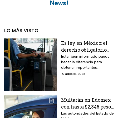
News!
LO MÁS VISTO
Es ley en México: el
derecho obligatorio
que las líneas de
Estar bien informado puede
hacer la diferencia para
autobús deben
obtener importantes
respetar a los adultos
beneficios que no todos
10 agosto, 2026
mayores en estas
conocen.
vacaciones 2026 y no
todos exigen
Multarán en Edomex
con hasta $2,346 pesos
a todos los
Las autoridades del Estado de