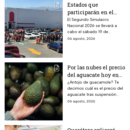
Estados que
participarán en el
Segundo Simulacro
El Segundo Simulacro
Nacional 2026 se llevará a
Nacional 2026
cabo el sábado 19 de
septiembre y tendrá hipótesis
06 agosto, 2026
diferentes
Por las nubes el precio
del aguacate hoy en
México
¿Antojo de guacamole? Te
decimos cuál es el precio del
aguacate tras suspensión
temporal de exportaciones de
06 agosto, 2026
este alimento.