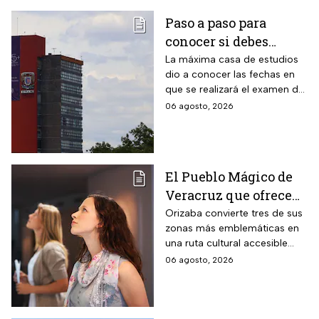
Paso a paso para
conocer si debes
realizar el examen de
La máxima casa de estudios
dio a conocer las fechas en
control de la UNAM
que se realizará el examen de
control, después de encontrar
06 agosto, 2026
anomalías en los resultados
para el acceso a licenciatura
El Pueblo Mágico de
Veracruz que ofrece
por 70 pesos una
Orizaba convierte tres de sus
zonas más emblemáticas en
visita a 18 museos
una ruta cultural accesible
históricos en estas
para toda la familia
06 agosto, 2026
vacaciones de agosto
de 2026