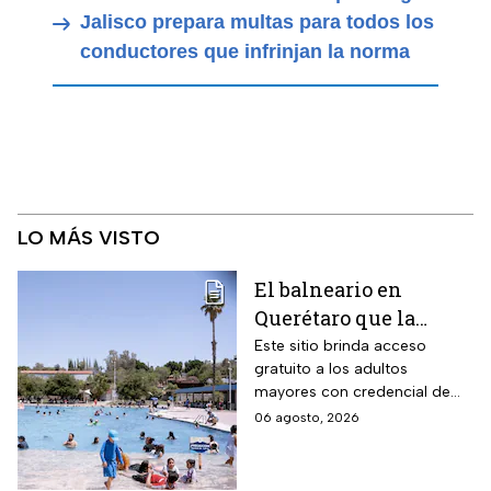
Jalisco prepara multas para todos los
conductores que infrinjan la norma
LO MÁS VISTO
El balneario en
Querétaro que la
Profeco marcó como el
Este sitio brinda acceso
gratuito a los adultos
más barato de México:
mayores con credencial de
tiene alberca para la
INAPAM vigente
06 agosto, 2026
tercera edad y todas
estas personas no
pagan en agosto 2026