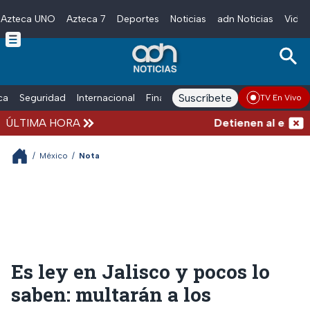
Azteca UNO
Azteca 7
Deportes
Noticias
adn Noticias
Video
Skip to main content
Suscríbete
ica
Seguridad
Internacional
Finanzas
adn Noticias Radio
Esp
TV En Vivo
ÚLTIMA HORA
Detienen al exgobern
/
México
/
Nota
Es ley en Jalisco y pocos lo
saben: multarán a los