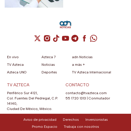
incluso pasar horas detenido.
Cuenta de X / Twitter (se abre en una nuev
Cuenta de Instagram (se abre en una n
Cuenta de TikTok (se abre en una
Cuenta de YouTube (se abre 
Cuenta de Telegram (se a
Cuenta de Facebook 
Cuenta de Whats
En vivo
Azteca 7
adn Noticias
TV Azteca
Noticias
a más +
Azteca UNO
Deportes
TV Azteca Internacional
TV AZTECA
CONTACTO
Periférico Sur 4121,
contacto@tvazteca.com
Col. Fuentes Del Pedregal, C.P.
55 1720 1313
|
Conmutador
14140,
Ciudad De México, México.
Aviso de privacidad
Derechos
Inversionistas
Promo Espacio
Trabaja con nosotros