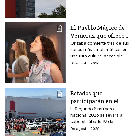
anomalías en los resultados
para el acceso a licenciatura
El Pueblo Mágico de
Veracruz que ofrece
por 70 pesos una
Orizaba convierte tres de sus
zonas más emblemáticas en
visita a 18 museos
una ruta cultural accesible
históricos en estas
para toda la familia
06 agosto, 2026
vacaciones de agosto
de 2026
Estados que
participarán en el
Segundo Simulacro
El Segundo Simulacro
Nacional 2026 se llevará a
Nacional 2026
cabo el sábado 19 de
septiembre y tendrá hipótesis
06 agosto, 2026
diferentes