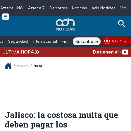
Azteca UNO
Azteca 7
Deportes
Noticias
adn Noticias
Video
Skip to main content
Suscríbete
ica
Seguridad
Internacional
Finanzas
adn Noticias Radio
Esp
TV En Vivo
ÚLTIMA HORA
Detienen al exgober
/
México
/
Nota
Jalisco: la costosa multa que
deben pagar los