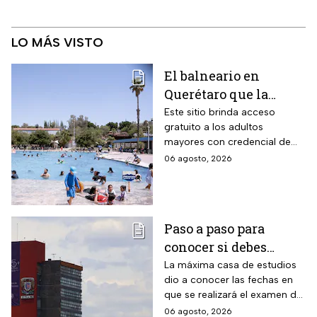
LO MÁS VISTO
El balneario en
Querétaro que la
Profeco marcó como el
Este sitio brinda acceso
gratuito a los adultos
más barato de México:
mayores con credencial de
tiene alberca para la
INAPAM vigente
06 agosto, 2026
tercera edad y todas
estas personas no
pagan en agosto 2026
Paso a paso para
conocer si debes
realizar el examen de
La máxima casa de estudios
dio a conocer las fechas en
control de la UNAM
que se realizará el examen de
control, después de encontrar
06 agosto, 2026