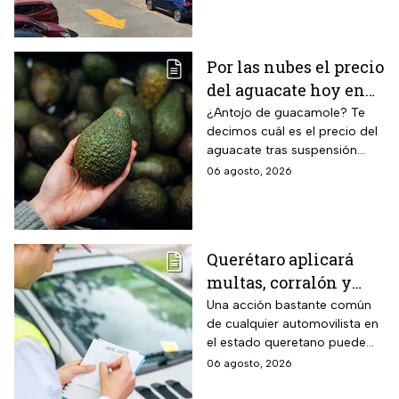
Por las nubes el precio
del aguacate hoy en
México
¿Antojo de guacamole? Te
decimos cuál es el precio del
aguacate tras suspensión
temporal de exportaciones de
06 agosto, 2026
este alimento.
Querétaro aplicará
multas, corralón y
hasta arresto a
Una acción bastante común
de cualquier automovilista en
quienes cometan esta
el estado queretano puede
infracción con su auto
derivar en una dura sanción
06 agosto, 2026
económica, la pérdida
temporal del vehículo o