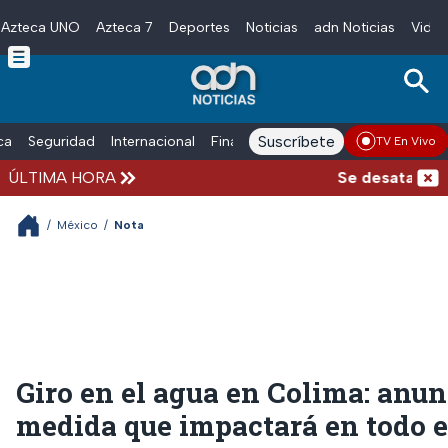
Azteca UNO
Azteca 7
Deportes
Noticias
adn Noticias
Video
Skip to main content
Suscríbete
ica
Seguridad
Internacional
Finanzas
adn Noticias Radio
Esp
TV En Vivo
ÚLTIMA HORA
Se desata balace
/
México
/
Nota
Giro en el agua en Colima: anu
medida que impactará en todo e