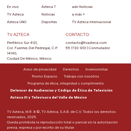
En vivo
Azteca 7
adn Noticias
TV Azteca
Noticias
a más +
Azteca UNO
Deportes
TV Azteca Internacional
TV AZTECA
CONTACTO
Periférico Sur 4121,
contacto@tvazteca.com
Col. Fuentes Del Pedregal, C.P.
55 1720 1313
|
Conmutador
14140,
Ciudad De México, México.
Aviso de privacidad
Derechos
Inversionistas
Promo Espacio
Trabaja con nosotros
Programa de ética, integridad y cumplimiento
Defensor de Audiencias y Código de Ética de Televisión
Azteca III y Televisora del Valle de México
TV Azteca, M.R. & ©, TV Azteca, S.A.B. de C.V. Todos los derechos
reservados, 2025.
Queda prohibida la reproducción total o parcial sin la autorización
previa, expresa y por escrito de su titular.