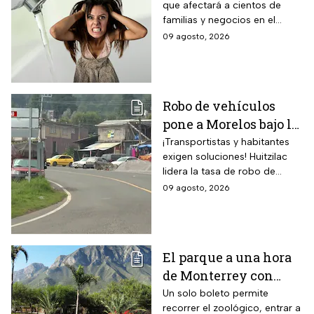
que afectará a cientos de
sin servicio del 11 al
familias y negocios en el
14 de agosto
municipio de Pachuca, a lo
09 agosto, 2026
largo de 72 horas.
Robo de vehículos
pone a Morelos bajo la
lupa: Huitzilac
¡Transportistas y habitantes
exigen soluciones! Huitzilac
registra la mayor tasa
lidera la tasa de robo de
del país
vehículos en México, con 78
09 agosto, 2026
casos solo de enero a mayo.
El parque a una hora
de Monterrey con
zoológico, tirolesa y
Un solo boleto permite
recorrer el zoológico, entrar a
alberca: esto cuesta la