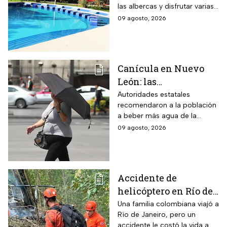
las albercas y disfrutar varias
entrada en agosto de
áreas recreativas cerca de
09 agosto, 2026
2026
Monterrey
Canícula en Nuevo
León: las
recomendaciones de
Autoridades estatales
recomendaron a la población
la Secretaría de Medio
a beber más agua de la
Ambiente para
habitual
09 agosto, 2026
proteger a los adultos
mayores del calor de
más de 40 grados en
agosto 2026
Accidente de
helicóptero en Río de
Janeiro deja muertos;
Una familia colombiana viajó a
Río de Janeiro, pero un
su familia los
accidente le costó la vida a