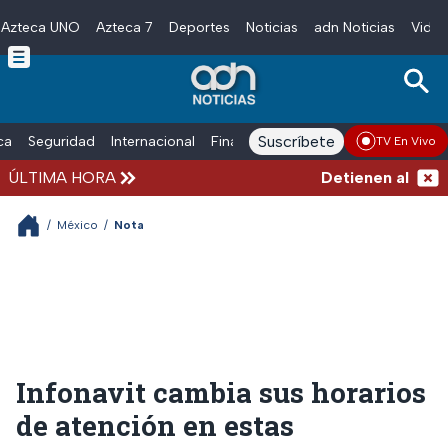
Azteca UNO
Azteca 7
Deportes
Noticias
adn Noticias
Video
Skip to main content
Suscríbete
ica
Seguridad
Internacional
Finanzas
adn Noticias Radio
Esp
TV En Vivo
ÚLTIMA HORA
Detienen al hombre
/
México
/
Nota
Infonavit cambia sus horarios
de atención en estas