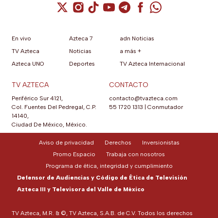
Cuenta de X / Twitter (se abre en una nuev
Cuenta de Instagram (se abre en una n
Cuenta de TikTok (se abre en una
Cuenta de YouTube (se abre 
Cuenta de Telegram (se a
Cuenta de Facebook 
Cuenta de Whats
En vivo
Azteca 7
adn Noticias
TV Azteca
Noticias
a más +
Azteca UNO
Deportes
TV Azteca Internacional
TV AZTECA
CONTACTO
Periférico Sur 4121,
contacto@tvazteca.com
Col. Fuentes Del Pedregal, C.P.
55 1720 1313
|
Conmutador
14140,
Ciudad De México, México.
Aviso de privacidad
Derechos
Inversionistas
Promo Espacio
Trabaja con nosotros
Programa de ética, integridad y cumplimiento
Defensor de Audiencias y Código de Ética de Televisión
Azteca III y Televisora del Valle de México
TV Azteca, M.R. & ©, TV Azteca, S.A.B. de C.V. Todos los derechos