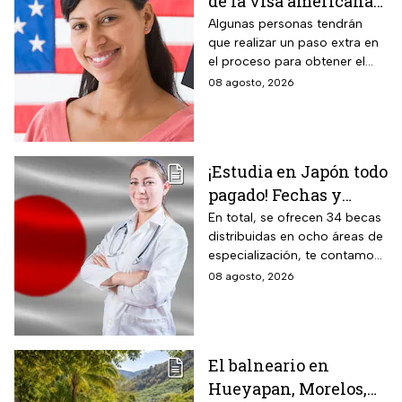
de la visa americana
2026 y para quiénes
Algunas personas tendrán
que realizar un paso extra en
aplica
el proceso para obtener el
documento que permite
08 agosto, 2026
ingresar legalmente a Estados
Unidos.
¡Estudia en Japón todo
pagado! Fechas y
requisitos de la
En total, se ofrecen 34 becas
distribuidas en ocho áreas de
convocatoria para
especialización, te contamos
becas de estancias en
todos los detalles.
08 agosto, 2026
2026
El balneario en
Hueyapan, Morelos,