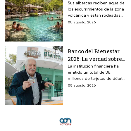
que combina albercas
Sus albercas reciben agua de
los escurrimientos de la zona
cristalinas con la
volcánica y están rodeadas
naturaleza del volcán
de vegetación, áreas verdes y
08 agosto, 2026
Popocatépetl y cuesta
espacios para descansar
$40 pesos: días,
horarios y cómo llegar
Banco del Bienestar
2026: La verdad sobre
entrar a Buró de
La institución financiera ha
emitido un total de 38.1
Crédito por tenerla
millones de tarjetas de débito
para la dispersión de los
08 agosto, 2026
programas sociales.