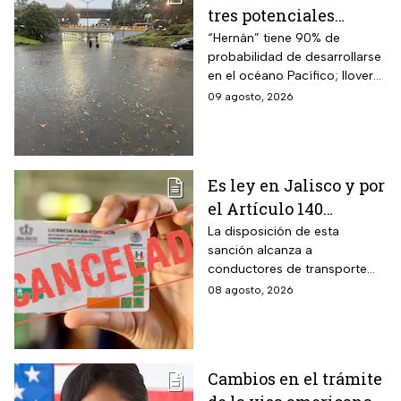
tres potenciales
ciclones; “Hernán” se
“Hernán” tiene 90% de
probabilidad de desarrollarse
coloca en el mapa del
en el océano Pacífico; lloverá
Pacífico
muy fuerte en cuatro estados
09 agosto, 2026
Es ley en Jalisco y por
el Artículo 140
cancelarán la licencia
La disposición de esta
sanción alcanza a
de conducir de por
conductores de transporte
vida a todos los
escolar, unidades de
08 agosto, 2026
automovilistas que
emergencia y vehículos de
cometan esta
pasajeros que ocasionen un
siniestro vial en la entidad por
infracción
medio de una infracción muy
Cambios en el trámite
común.