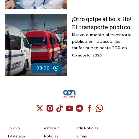
Pachuca, Hidalgo
¡Otro golpe al bolsillo!
El transporte público
sube en Tabasco; la
Nuevo aumento al transporte
público en Tabasco; las
gente ya no puede
tarifas suben hasta 20% en
más
Villahermosa: Taxis, camiones
05 agosto, 2026
y mototaxis están más caros.
03:00
Cuenta de X / Twitter (se abre en una nuev
Cuenta de Instagram (se abre en una n
Cuenta de TikTok (se abre en una
Cuenta de YouTube (se abre 
Cuenta de Telegram (se a
Cuenta de Facebook 
Cuenta de Whats
En vivo
Azteca 7
adn Noticias
TV Azteca
Noticias
a más +