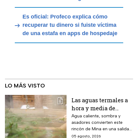
Es oficial: Profeco explica cómo
recuperar tu dinero si fuiste víctima
de una estafa en apps de hospedaje
LO MÁS VISTO
Las aguas termales a
hora y media de
Monterrey, Nuevo
Agua caliente, sombra y
asadores convierten este
León, donde la
rincón de Mina en una salida
entrada cuesta desde
sencilla para pasar el día en
05 agosto, 2026