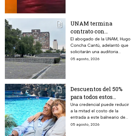
UNAM termina
contrato con
Territorium Life,
El abogado de la UNAM, Hugo
Concha Cantú, adelantó que
empresa encargada
solicitarán una auditoria
del examen con
contra la empresa y tras esta
05 agosto, 2026
irregularidades
se analizará si se pide alguna
sanción o multa
Descuentos del 50%
para todos estos
adultos mayores
Una credencial puede reducir
a la mitad el costo de la
durante agosto 2026
entrada a este balneario de
en Balneario Dios
aguas termales
05 agosto, 2026
Padre, a una hora de