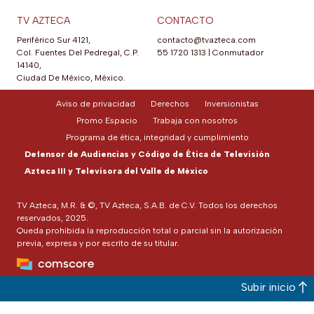
TV AZTECA
CONTACTO
Periférico Sur 4121,
contacto@tvazteca.com
Col. Fuentes Del Pedregal, C.P.
55 1720 1313
|
Conmutador
14140,
Ciudad De México, México.
Aviso de privacidad
Derechos
Inversionistas
Promo Espacio
Trabaja con nosotros
Programa de ética, integridad y cumplimiento
Defensor de Audiencias y Código de Ética de Televisión
Azteca III y Televisora del Valle de México
TV Azteca, M.R. & ©, TV Azteca, S.A.B. de C.V. Todos los derechos
reservados, 2025.
Queda prohibida la reproducción total o parcial sin la autorización
previa, expresa y por escrito de su titular.
Subir inicio