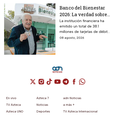
Banco del Bienestar
2026: La verdad sobre
entrar a Buró de
La institución financiera ha
emitido un total de 38.1
Crédito por tenerla
millones de tarjetas de débito
para la dispersión de los
08 agosto, 2026
programas sociales.
Cuenta de X / Twitter (se abre en una nuev
Cuenta de Instagram (se abre en una n
Cuenta de TikTok (se abre en una
Cuenta de YouTube (se abre 
Cuenta de Telegram (se a
Cuenta de Facebook 
Cuenta de Whats
En vivo
Azteca 7
adn Noticias
TV Azteca
Noticias
a más +
Azteca UNO
Deportes
TV Azteca Internacional