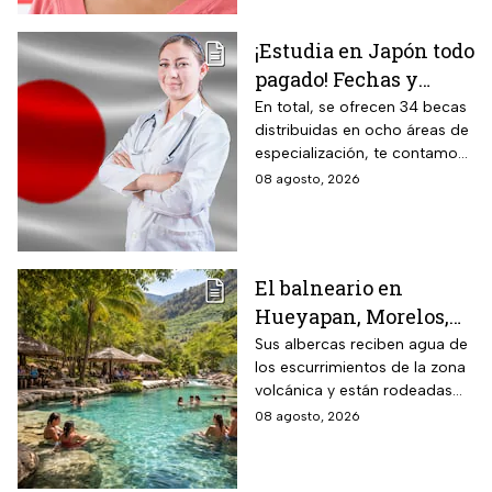
¡Estudia en Japón todo
pagado! Fechas y
requisitos de la
En total, se ofrecen 34 becas
distribuidas en ocho áreas de
convocatoria para
especialización, te contamos
becas de estancias en
todos los detalles.
08 agosto, 2026
2026
El balneario en
Hueyapan, Morelos,
que combina albercas
Sus albercas reciben agua de
los escurrimientos de la zona
cristalinas con la
volcánica y están rodeadas
naturaleza del volcán
de vegetación, áreas verdes y
08 agosto, 2026
Popocatépetl y cuesta
espacios para descansar
$40 pesos: días,
horarios y cómo llegar