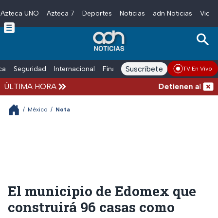
Azteca UNO
Azteca 7
Deportes
Noticias
adn Noticias
Video
Skip to main content
Suscríbete
ica
Seguridad
Internacional
Finanzas
adn Noticias Radio
Esp
TV En Vivo
ÚLTIMA HORA
Detienen al hombre
/
México
/
Nota
El municipio de Edomex que
construirá 96 casas como