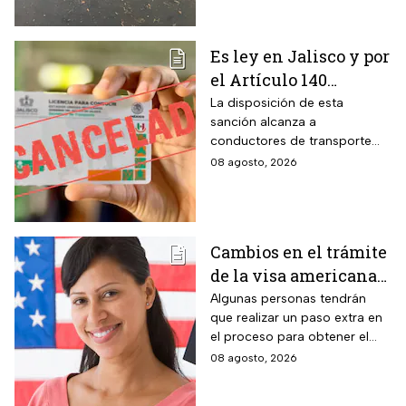
Es ley en Jalisco y por
el Artículo 140
cancelarán la licencia
La disposición de esta
sanción alcanza a
de conducir de por
conductores de transporte
vida a todos los
escolar, unidades de
08 agosto, 2026
automovilistas que
emergencia y vehículos de
cometan esta
pasajeros que ocasionen un
siniestro vial en la entidad por
infracción
medio de una infracción muy
Cambios en el trámite
común.
de la visa americana
2026 y para quiénes
Algunas personas tendrán
que realizar un paso extra en
aplica
el proceso para obtener el
documento que permite
08 agosto, 2026
ingresar legalmente a Estados
Unidos.