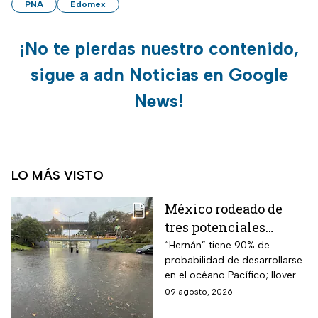
PNA
Edomex
¡No te pierdas nuestro contenido,
sigue a adn Noticias en Google
News!
LO MÁS VISTO
México rodeado de
tres potenciales
ciclones; “Hernán” se
“Hernán” tiene 90% de
probabilidad de desarrollarse
coloca en el mapa del
en el océano Pacífico; lloverá
Pacífico
muy fuerte en cuatro estados
09 agosto, 2026