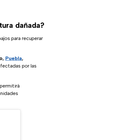
ctura dañada?
bajos para recuperar
go,
Puebla
,
afectadas por las
permitirá
munidades