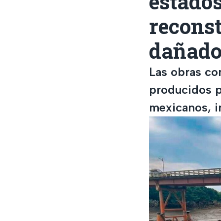
estados
recons
dañado
Las obras co
producidos p
mexicanos, i