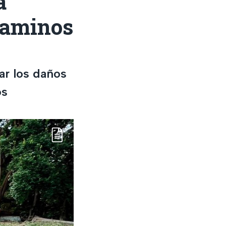
a
caminos
ar los daños
os