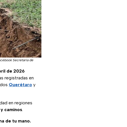
acebook Secretaría de
bril de 2026
as registradas en
uidos
Querétaro
y
idad en regiones
 y caminos
.
ma de tu mano.