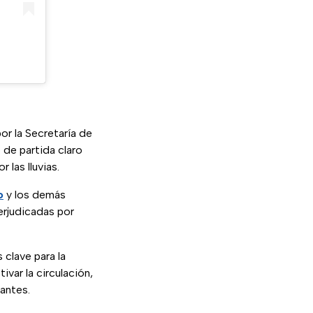
or la Secretaría de
 de partida claro
las lluvias.
o
y los demás
erjudicadas por
 clave para la
var la circulación,
tantes.