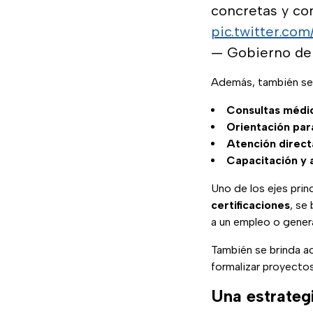
concretas y co
pic.twitter.c
— Gobierno de
Además, también se
Consultas médi
Orientación par
Atención direct
Capacitación y 
Uno de los ejes prin
certificaciones
, se
a un empleo o genera
También se brinda 
formalizar proyectos
Una estrateg