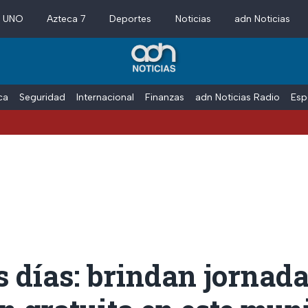
a UNO
Azteca 7
Deportes
Noticias
adn Noticias
ica
Seguridad
Internacional
Finanzas
adn Noticias Radio
Esp
 días: brindan jornada