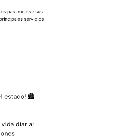
os para mejorar sus
rincipales servicios
 estado! 🏙️
vida diaria;
iones