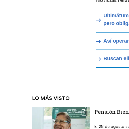
Noticias rel
Ultimátum 
pero oblig
Así operar
Buscan eli
LO MÁS VISTO
Pensión Biene
El 28 de agosto s