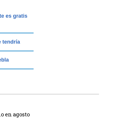
e es gratis
 tendría
ebla
lo en agosto