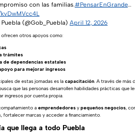
mpromiso con las familias.
#PensarEnGrande
…
om/kvDwMVcc4L
 Puebla (@Gob_Puebla)
April 12, 2026
 ofrecen otros apoyos como:
cas
a trámites
a de dependencias estatales
apoyo para mejorar ingresos
cipales de estas jornadas es la
capacitación
. A través de más 
 busca que las personas desarrollen habilidades prácticas que l
r ingresos por cuenta propia.
acompañamiento a
emprendedores
y
pequeños negocios
, co
, fortalecer marcas y acceder a financiamiento.
ia que llega a todo Puebla