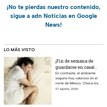
¡No te pierdas nuestro contenido,
sigue a adn Noticias en Google
News!
LO MÁS VISTO
¡Fin de semana de
guardarse en casa!
Monzón mexicano
En contraste, el ambiente
seguirá muy caluroso en el
dejará lluvias
norte de México. Checa los
intensas en estos
detalles y toma precauciones.
07 agosto, 2026
estados; así estará el
clima hoy