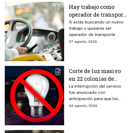
Hay trabajo como
operador de transporte
público con sueldo de
Si estás buscando un nuevo
trabajo y quisieras ser
18 mil pesos, bonos y
operador de transporte
despensa
público, publicaron algunas
07 agosto, 2026
vacantes y te decimos cómo
puedes aplicar.
Corte de luz masivo
en 22 colonias de
México; zonas
La interrupción del servicio
fue anunciado con
afectadas hoy 7 de
anticipación para que los
agosto
usuarios puedan tomar las
06 agosto, 2026
previsiones necesarias.