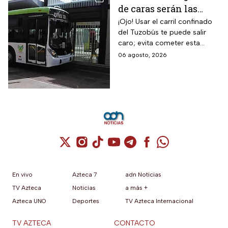
de caras serán las
MULTAS por invadir
¡Ojo! Usar el carril confinado
del Tuzobús te puede salir
el carril confinado a
caro; evita cometer esta
partir de esta fecha
infracción a partir de agosto.
06 agosto, 2026
Cuenta de X / Twitter (se abre en una nuev
Cuenta de Instagram (se abre en una n
Cuenta de TikTok (se abre en una
Cuenta de YouTube (se abre 
Cuenta de Telegram (se a
Cuenta de Facebook 
Cuenta de Whats
En vivo
Azteca 7
adn Noticias
TV Azteca
Noticias
a más +
Azteca UNO
Deportes
TV Azteca Internacional
TV AZTECA
CONTACTO