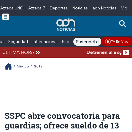
Azteca UNO
Azteca 7
Deportes
Noticias
adn Noticias
Video
Skip to main content
Suscríbete
ica
Seguridad
Internacional
Finanzas
adn Noticias Radio
Esp
TV En Vivo
ÚLTIMA HORA
Detienen al exgoberna
/
México
/
Nota
SSPC abre convocatoria para
guardias; ofrece sueldo de 13