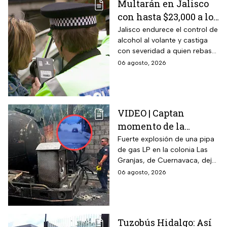
Multarán en Jalisco
con hasta $23,000 a los
conductores que
Jalisco endurece el control de
alcohol al volante y castiga
superen este límite en
con severidad a quien rebase
la prueba de
el nuevo límite de sangre o
06 agosto, 2026
alcoholemia
aliento. La sanción golpea por
igual a automovilistas,
transportistas y motociclistas
que circulen por el estado.
VIDEO | Captan
momento de la
explosión de pipa de
Fuerte explosión de una pipa
de gas LP en la colonia Las
gas en Cuernavaca:
Granjas, de Cuernavaca, dejó
¡Imágenes sensibles!
21 heridos y causó pánico
06 agosto, 2026
entre vecinos: VIDEO
Tuzobús Hidalgo: Así