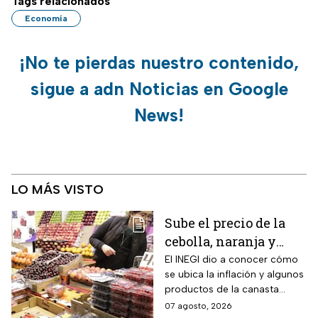
Tags relacionados
Economía
¡No te pierdas nuestro contenido,
sigue a adn Noticias en Google
News!
LO MÁS VISTO
Sube el precio de la
cebolla, naranja y
otros alimentos de la
El INEGI dio a conocer cómo
se ubica la inflación y algunos
canasta básica por la
productos de la canasta
inflación
básica incrementaron sus
07 agosto, 2026