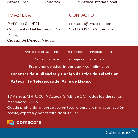
Azteca UNO
Deportes
TV Azteca Internacional
TV AZTECA
CONTACTO
Periférico Sur 4121,
contacto@tvazteca.com
Col. Fuentes Del Pedregal, C.P.
55 1720 1313
|
Conmutador
14140,
Ciudad De México, México.
Aviso de privacidad
Derechos
Inversionistas
Promo Espacio
Trabaja con nosotros
Programa de ética, integridad y cumplimiento
Defensor de Audiencias y Código de Ética de Televisión
Azteca III y Televisora del Valle de México
TV Azteca, M.R. & ©, TV Azteca, S.A.B. de C.V. Todos los derechos
reservados, 2025.
Queda prohibida la reproducción total o parcial sin la autorización
previa, expresa y por escrito de su titular.
Subir inicio