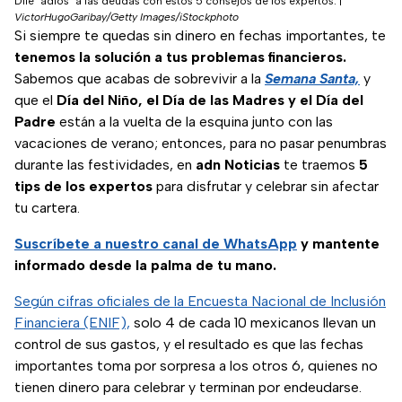
Dile "adiós" a las deudas con estos 5 consejos de los expertos.
|
VictorHugoGaribay/Getty Images/iStockphoto
Si siempre te quedas sin dinero en fechas importantes, te
tenemos la solución a tus problemas financieros.
Sabemos que acabas de sobrevivir a la
Semana Santa,
y
que el
Día del Niño, el Día de las Madres y el Día del
Padre
están a la vuelta de la esquina junto con las
vacaciones de verano; entonces, para no pasar penumbras
durante las festividades, en
adn Noticias
te traemos
5
tips de los expertos
para disfrutar y celebrar sin afectar
tu cartera.
Suscríbete a nuestro
canal de WhatsApp
y mantente
informado desde la palma de tu mano.
Según cifras oficiales de la Encuesta Nacional de Inclusión
(se abre en nueva pestaña)
Financiera (ENIF),
solo 4 de cada 10 mexicanos llevan un
control de sus gastos, y el resultado es que las fechas
importantes toma por sorpresa a los otros 6, quienes no
tienen dinero para celebrar y terminan por endeudarse.