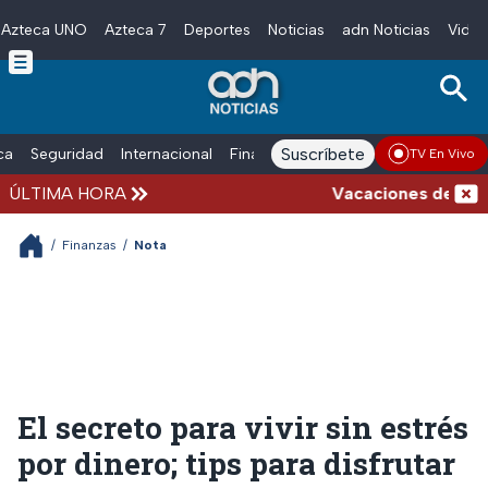
Azteca UNO
Azteca 7
Deportes
Noticias
adn Noticias
Video
Skip to main content
Suscríbete
ica
Seguridad
Internacional
Finanzas
adn Noticias Radio
Esp
TV En Vivo
ÚLTIMA HORA
Vacaciones de verano 
/
Finanzas
/
Nota
El secreto para vivir sin estrés
por dinero; tips para disfrutar