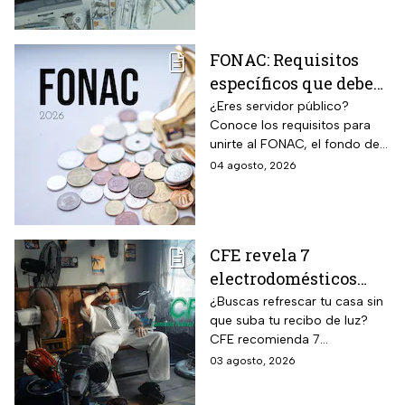
víctima.
FONAC: Requisitos
específicos que deben
cumplir los
¿Eres servidor público?
Conoce los requisitos para
trabajadores para
unirte al FONAC, el fondo de
participar en él
ahorro Capitalizable de los
04 agosto, 2026
Trabajadores al Servicio del
Estado.
CFE revela 7
electrodomésticos
para combatir el calor
¿Buscas refrescar tu casa sin
que suba tu recibo de luz?
sin que se dispare tu
CFE recomienda 7
recibo de luz
electrodomésticos eficientes
03 agosto, 2026
y hábitos para ahorrar energía
durante este verano.