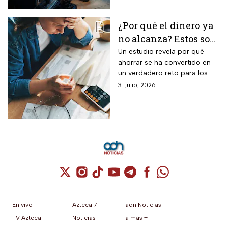
¿Por qué el dinero ya
no alcanza? Estos son
los gastos que más
Un estudio revela por qué
ahorrar se ha convertido en
impactan a los
un verdadero reto para los
mexicanos
mexicanos.
31 julio, 2026
Cuenta de X / Twitter (se abre en una nuev
Cuenta de Instagram (se abre en una n
Cuenta de TikTok (se abre en una
Cuenta de YouTube (se abre 
Cuenta de Telegram (se a
Cuenta de Facebook 
Cuenta de Whats
En vivo
Azteca 7
adn Noticias
TV Azteca
Noticias
a más +