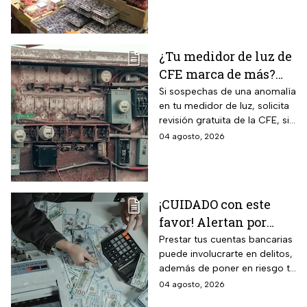
precios considerablemente.
¿Tu medidor de luz de
CFE marca de más?
Así puedes saber si
Si sospechas de una anomalía
en tu medidor de luz, solicita
presenta una falla
revisión gratuita de la CFE, si
hay falla es totalmente
04 agosto, 2026
GRATIS.
¡CUIDADO con este
favor! Alertan por
préstamo de cuentas
Prestar tus cuentas bancarias
puede involucrarte en delitos,
bancarias: razón por la
además de poner en riesgo tu
que debes decir que
patrimonio y situación legal;
04 agosto, 2026
no
protégete y denuncia si fuiste