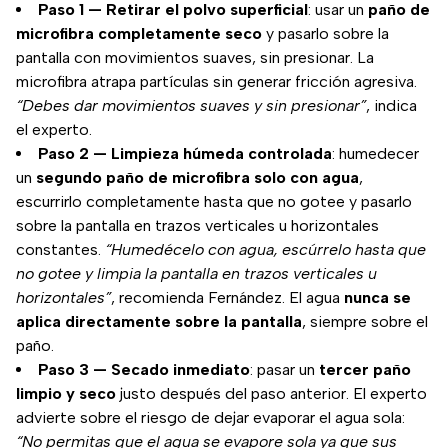
Paso 1 — Retirar el polvo superficial
: usar un
paño de
microfibra completamente seco
y pasarlo sobre la
pantalla con movimientos suaves, sin presionar. La
microfibra atrapa partículas sin generar fricción agresiva.
“Debes dar movimientos suaves y sin presionar”
, indica
el experto.
Paso 2 — Limpieza húmeda controlada
: humedecer
un
segundo paño de microfibra solo con agua
,
escurrirlo completamente hasta que no gotee y pasarlo
sobre la pantalla en trazos verticales u horizontales
constantes.
“Humedécelo con agua, escúrrelo hasta que
no gotee y limpia la pantalla en trazos verticales u
horizontales”
, recomienda Fernández. El agua
nunca se
aplica directamente sobre la pantalla
, siempre sobre el
paño.
Paso 3 — Secado inmediato
: pasar un
tercer paño
limpio y seco
justo después del paso anterior. El experto
advierte sobre el riesgo de dejar evaporar el agua sola:
“No permitas que el agua se evapore sola ya que sus