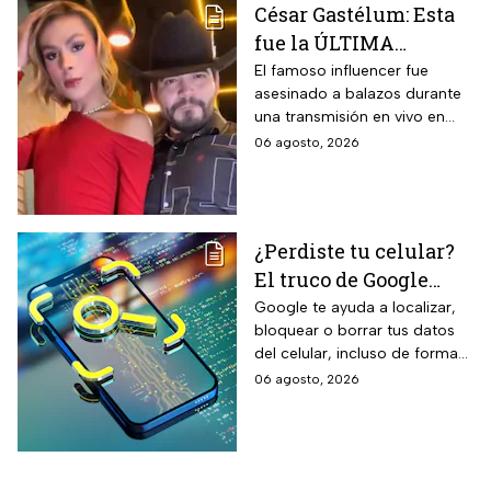
César Gastélum: Esta
térmicas frente al frío y calor,
fue la ÚLTIMA
reducción del paso de ruidos
exteriores y aplicación directa
publicación del
El famoso influencer fue
mediante cepillo de ixtle sin
asesinado a balazos durante
influencer en redes
necesidad de tela de refuerzo
una transmisión en vivo en
sociales: “La cita
adicional.
calles del municipio de
06 agosto, 2026
fresita” | VIDEO
Culiacán en Sinaloa.
¿Perdiste tu celular?
El truco de Google
para localizarlo y
Google te ayuda a localizar,
bloquear o borrar tus datos
proteger tus datos
del celular, incluso de forma
remota; debes tener activada
06 agosto, 2026
esta función para proteger tu
información antes de que sea
tarde.