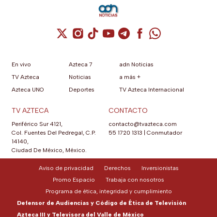
Cuenta de X / Twitter (se abre en una nuev
Cuenta de Instagram (se abre en una n
Cuenta de TikTok (se abre en una
Cuenta de YouTube (se abre 
Cuenta de Telegram (se a
Cuenta de Facebook 
Cuenta de Whats
En vivo
Azteca 7
adn Noticias
TV Azteca
Noticias
a más +
Azteca UNO
Deportes
TV Azteca Internacional
TV AZTECA
CONTACTO
Periférico Sur 4121,
contacto@tvazteca.com
Col. Fuentes Del Pedregal, C.P.
55 1720 1313
|
Conmutador
14140,
Ciudad De México, México.
Aviso de privacidad
Derechos
Inversionistas
Promo Espacio
Trabaja con nosotros
Programa de ética, integridad y cumplimiento
Defensor de Audiencias y Código de Ética de Televisión
Azteca III y Televisora del Valle de México