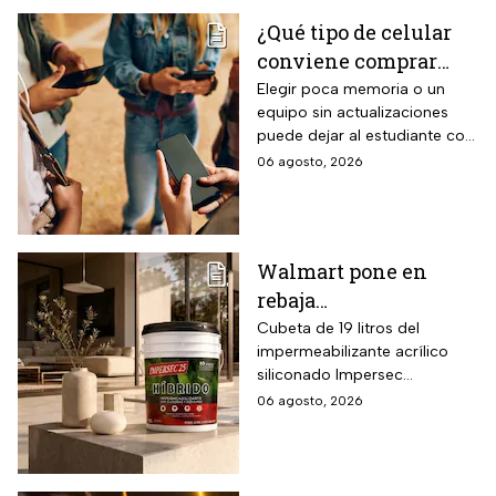
control desde smartphone y
¿Qué tipo de celular
capacidad de gestión
conviene comprar
mediante inteligencia artificial
con modo AI Auto Cooling
para el regreso a
Elegir poca memoria o un
que ajusta automáticamente
equipo sin actualizaciones
clases? La guía según
el rendimiento según
puede dejar al estudiante con
el nivel escolar
condiciones ambientales.
un celular lento e
06 agosto, 2026
incompatible
Walmart pone en
rebaja
impermeabilizante
Cubeta de 19 litros del
impermeabilizante acrílico
ecológico Impersec 10
siliconado Impersec
años con caucho
formulado con hasta 60 por
06 agosto, 2026
reciclado de 19 litros
ciento de caucho reciclado
para la temporada de
de llantas, vida útil
garantizada hasta 10 años,
lluvias
propiedades aislantes