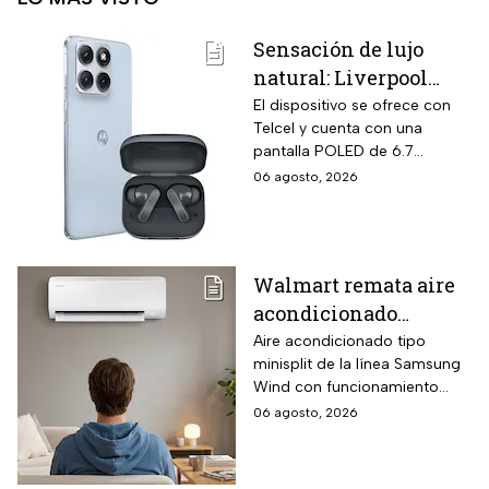
Sensación de lujo
natural: Liverpool
remata el Motorola
El dispositivo se ofrece con
Telcel y cuenta con una
Edge 70 Fusion de
pantalla POLED de 6.7
256GB de
pulgadas y funciones
06 agosto, 2026
almacenamiento,
enfocadas en rendimiento,
cámara de 50MP y
fotografía y entretenimiento.
audífonos de regalo
Walmart remata aire
acondicionado
Samsung Wind
Aire acondicionado tipo
minisplit de la línea Samsung
Inverter frío y calor 1
Wind con funcionamiento
tonelada con WiFi y
bidireccional frío y calor
06 agosto, 2026
$3,500 de descuento
mediante bomba de calor
integrada, conectividad
SmartThings vía WiFi para