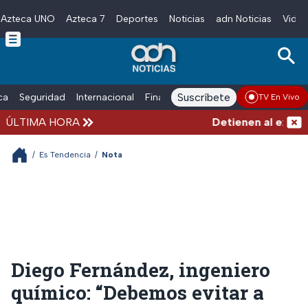
Azteca UNO
Azteca 7
Deportes
Noticias
adn Noticias
Video
Skip to main content
Suscríbete
ica
Seguridad
Internacional
Finanzas
adn Noticias Radio
Esp
TV En Vivo
ÚLTIMA HORA
Detienen al exgobern
/
Es Tendencia
/
Nota
Diego Fernández, ingeniero
químico: “Debemos evitar a