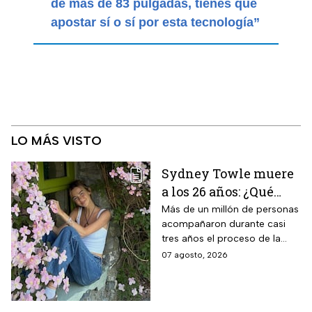
de más de 83 pulgadas, tienes que
apostar sí o sí por esta tecnología”
LO MÁS VISTO
Sydney Towle muere
a los 26 años: ¿Qué
cáncer padecía la
Más de un millón de personas
acompañaron durante casi
estrella de TikTok?
tres años el proceso de la
creadora: tratamientos,
07 agosto, 2026
cirugías y hasta cumplió uno
de sus grandes sueños antes
de morir.