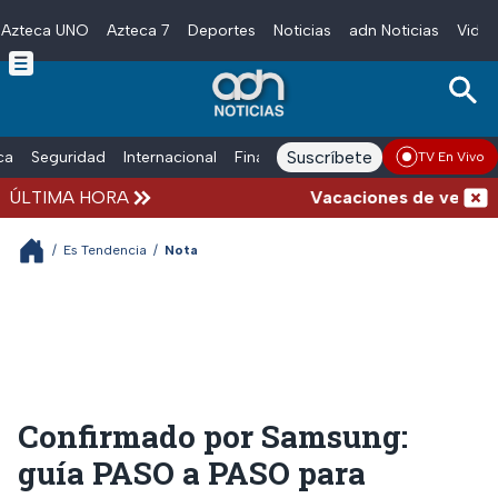
Azteca UNO
Azteca 7
Deportes
Noticias
adn Noticias
Video
Skip to main content
Suscríbete
ica
Seguridad
Internacional
Finanzas
adn Noticias Radio
Esp
TV En Vivo
ÚLTIMA HORA
Vacaciones de verano compl
/
Es Tendencia
/
Nota
Confirmado por Samsung:
guía PASO a PASO para