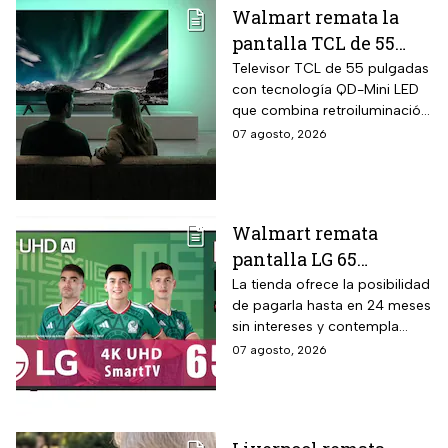
Walmart remata la
pantalla TCL de 55
pulgadas 4K QD-Mini
Televisor TCL de 55 pulgadas
con tecnología QD-Mini LED
Led con $6,600 de
que combina retroiluminación
descuento en línea y
Mini LED de casi precisión
07 agosto, 2026
hasta 24 meses sin
pixel con puntos cuánticos
intereses
QLED, resolución 4K UHD,
audio Onkyo 2.1 con
subwoofer, Dolby Atmos y
Walmart remata
plataforma Google TV.
pantalla LG 65
pulgadas UHD 4K con
La tienda ofrece la posibilidad
de pagarla hasta en 24 meses
funciones de
sin intereses y contempla
inteligencia artificial
devoluciones hasta 30 días
07 agosto, 2026
ThinQ
después de recibir el
producto.