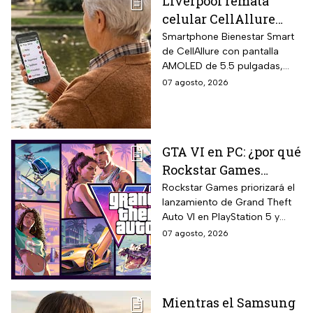
Liverpool remata
celular CellAllure
Smart AMOLED 5.5
Smartphone Bienestar Smart
de CellAllure con pantalla
pulgadas con botón
AMOLED de 5.5 pulgadas,
SOS, ideal para adultos
sistema operativo Android 13
07 agosto, 2026
mayores: rebaja de 55%
con interfaz de letras y
y hasta 6 MSI
números grandes diseñada
específicamente para adultos
mayores, botón SOS físico
GTA VI en PC: ¿por qué
ubicado en la parte trasera
Rockstar Games
del equipo que activa llamada
automática al contacto de
decidió priorizar
Rockstar Games priorizará el
emergencia junto con alarma
lanzamiento de Grand Theft
PlayStation 5 y Xbox
sonora potente.
Auto VI en PlayStation 5 y
Series X?
Xbox Series X/S el 19 de
07 agosto, 2026
noviembre de 2026 sin
versión simultánea para PC,
respondiendo a la estrategia
histórica de la compañía que
Mientras el Samsung
replica el modelo aplicado en