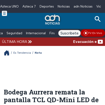
Azteca UNO
Azteca 7
Deportes
Noticias
adn Noticias
Video
Skip to main content
Suscríbete
ica
Seguridad
Internacional
Finanzas
adn Noticias Radio
Esp
TV En Vivo
ÚLTIMA HORA
Evacuación en la alc
/
Es Tendencia
/
Nota
Bodega Aurrera remata la
pantalla TCL QD-Mini LED de