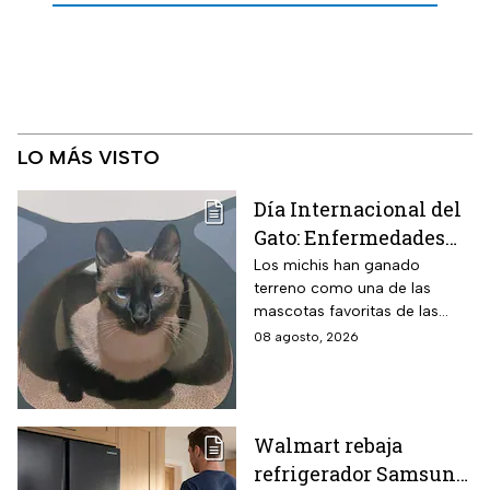
LO MÁS VISTO
Día Internacional del
Gato: Enfermedades
más comunes y cómo
Los michis han ganado
terreno como una de las
cuidar a estos felinos
mascotas favoritas de las
familias mexicanas y hoy 8 de
08 agosto, 2026
agosto es el Día Internacional
del gato.
Walmart rebaja
refrigerador Samsung