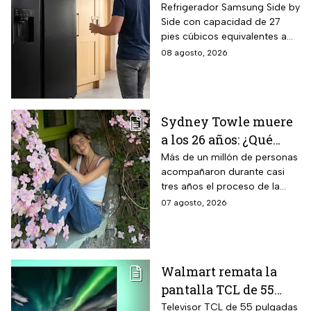
Side by Side 27 pies
Refrigerador Samsung Side by
Side con capacidad de 27
negro para familias
pies cúbicos equivalentes a
con casi 40% de
716 litros, tecnología
08 agosto, 2026
descuento
SpaceMax que amplía el
espacio interior mediante
paredes delgadas de alta
eficiencia, compresor Digital
Sydney Towle muere
Inverter con 20 años de
a los 26 años: ¿Qué
garantía exclusiva,
dispensador de agua y hielo
cáncer padecía la
Más de un millón de personas
en la puerta y fábrica de
acompañaron durante casi
estrella de TikTok?
hielos automática.
tres años el proceso de la
creadora: tratamientos,
07 agosto, 2026
cirugías y hasta cumplió uno
de sus grandes sueños antes
de morir.
Walmart remata la
pantalla TCL de 55
pulgadas 4K QD-Mini
Televisor TCL de 55 pulgadas