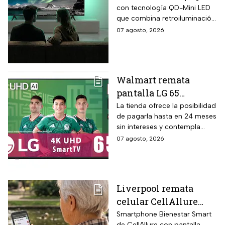
con tecnología QD-Mini LED
Led con $6,600 de
que combina retroiluminación
descuento en línea y
Mini LED de casi precisión
07 agosto, 2026
hasta 24 meses sin
pixel con puntos cuánticos
intereses
QLED, resolución 4K UHD,
audio Onkyo 2.1 con
subwoofer, Dolby Atmos y
Walmart remata
plataforma Google TV.
pantalla LG 65
pulgadas UHD 4K con
La tienda ofrece la posibilidad
de pagarla hasta en 24 meses
funciones de
sin intereses y contempla
inteligencia artificial
devoluciones hasta 30 días
07 agosto, 2026
ThinQ
después de recibir el
producto.
Liverpool remata
celular CellAllure
Smart AMOLED 5.5
Smartphone Bienestar Smart
de CellAllure con pantalla