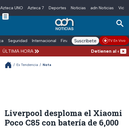
Azteca UNO
Azteca 7
Deportes
Noticias
adn Noticias
Video
Skip to main content
Suscríbete
ica
Seguridad
Internacional
Finanzas
adn Noticias Radio
Esp
TV En Vivo
ÚLTIMA HORA
Detienen al exgobe
/
Es Tendencia
/
Nota
Liverpool desploma el Xiaomi
Poco C85 con batería de 6,000