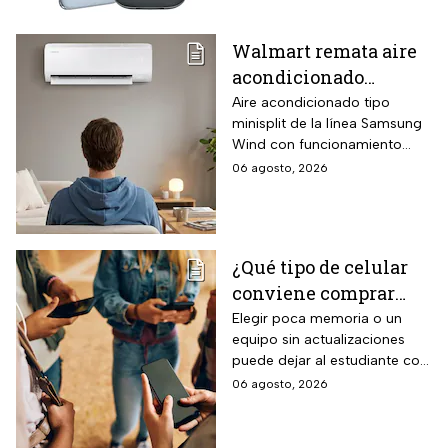
audífonos de regalo
Walmart remata aire
acondicionado
Samsung Wind
Aire acondicionado tipo
minisplit de la línea Samsung
Inverter frío y calor 1
Wind con funcionamiento
tonelada con WiFi y
bidireccional frío y calor
06 agosto, 2026
$3,500 de descuento
mediante bomba de calor
integrada, conectividad
SmartThings vía WiFi para
control desde smartphone y
¿Qué tipo de celular
capacidad de gestión
conviene comprar
mediante inteligencia artificial
con modo AI Auto Cooling
para el regreso a
Elegir poca memoria o un
que ajusta automáticamente
equipo sin actualizaciones
clases? La guía según
el rendimiento según
puede dejar al estudiante con
el nivel escolar
condiciones ambientales.
un celular lento e
06 agosto, 2026
incompatible