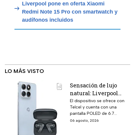
Liverpool pone en oferta Xiaomi
Redmi Note 15 Pro con smartwatch y
audífonos incluidos
LO MÁS VISTO
Sensación de lujo
natural: Liverpool
remata el Motorola
El dispositivo se ofrece con
Telcel y cuenta con una
Edge 70 Fusion de
pantalla POLED de 6.7
256GB de
pulgadas y funciones
06 agosto, 2026
almacenamiento,
enfocadas en rendimiento,
cámara de 50MP y
fotografía y entretenimiento.