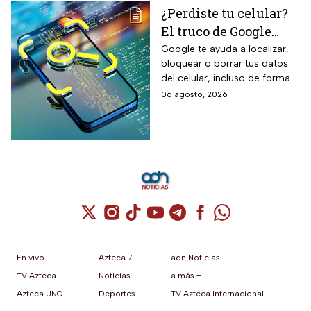
¿Perdiste tu celular?
El truco de Google
para localizarlo y
Google te ayuda a localizar,
bloquear o borrar tus datos
proteger tus datos
del celular, incluso de forma
remota; debes tener activada
06 agosto, 2026
esta función para proteger tu
información antes de que sea
tarde.
Cuenta de X / Twitter (se abre en una nuev
Cuenta de Instagram (se abre en una n
Cuenta de TikTok (se abre en una
Cuenta de YouTube (se abre 
Cuenta de Telegram (se a
Cuenta de Facebook 
Cuenta de Whats
En vivo
Azteca 7
adn Noticias
TV Azteca
Noticias
a más +
Azteca UNO
Deportes
TV Azteca Internacional