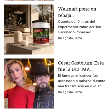
Walmart pone en
rebaja
impermeabilizante
Cubeta de 19 litros del
impermeabilizante acrílico
ecológico Impersec 10
siliconado Impersec
años con caucho
formulado con hasta 60 por
06 agosto, 2026
reciclado de 19 litros
ciento de caucho reciclado
para la temporada de
de llantas, vida útil
garantizada hasta 10 años,
lluvias
propiedades aislantes
César Gastélum: Esta
térmicas frente al frío y calor,
fue la ÚLTIMA
reducción del paso de ruidos
exteriores y aplicación directa
publicación del
El famoso influencer fue
mediante cepillo de ixtle sin
asesinado a balazos durante
influencer en redes
necesidad de tela de refuerzo
una transmisión en vivo en
sociales: “La cita
adicional.
calles del municipio de
06 agosto, 2026
fresita” | VIDEO
Culiacán en Sinaloa.