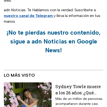
web.
adn Noticias. Te Hablamos con la verdad. Suscríbete a
nuestro canal de Telegram
y lleva la información en tus
manos.
¡No te pierdas nuestro contenido,
sigue a adn Noticias en Google
News!
LO MÁS VISTO
Sydney Towle muere
a los 26 años: ¿Qué
cáncer padecía la
Más de un millón de personas
acompañaron durante casi
estrella de TikTok?