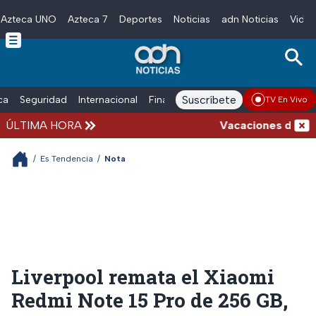
Azteca UNO
Azteca 7
Deportes
Noticias
adn Noticias
Video
Skip to main content
Suscríbete
ica
Seguridad
Internacional
Finanzas
adn Noticias Radio
Esp
TV En Vivo
ÚLTIMA HORA
Vacaciones de veran
/
Es Tendencia
/
Nota
Liverpool remata el Xiaomi
Redmi Note 15 Pro de 256 GB,