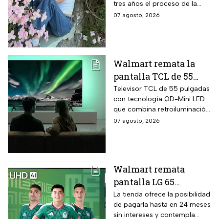
tres años el proceso de la
creadora: tratamientos,
07 agosto, 2026
cirugías y hasta cumplió uno
de sus grandes sueños antes
de morir.
Walmart remata la
pantalla TCL de 55
pulgadas 4K QD-Mini
Televisor TCL de 55 pulgadas
con tecnología QD-Mini LED
Led con $6,600 de
que combina retroiluminación
descuento en línea y
Mini LED de casi precisión
07 agosto, 2026
hasta 24 meses sin
pixel con puntos cuánticos
intereses
QLED, resolución 4K UHD,
audio Onkyo 2.1 con
subwoofer, Dolby Atmos y
Walmart remata
plataforma Google TV.
pantalla LG 65
pulgadas UHD 4K con
La tienda ofrece la posibilidad
de pagarla hasta en 24 meses
funciones de
sin intereses y contempla