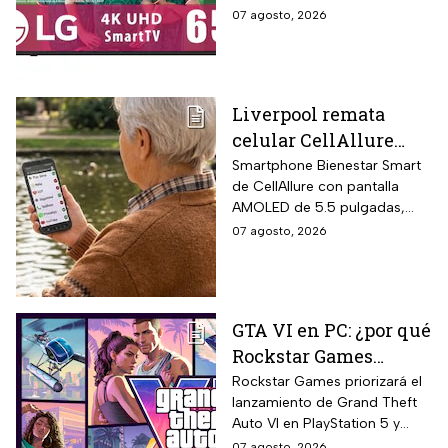
inteligencia artificial
devoluciones hasta 30 días
07 agosto, 2026
ThinQ
después de recibir el
producto.
Liverpool remata
celular CellAllure
Smart AMOLED 5.5
Smartphone Bienestar Smart
de CellAllure con pantalla
pulgadas con botón
AMOLED de 5.5 pulgadas,
SOS, ideal para adultos
sistema operativo Android 13
07 agosto, 2026
mayores: rebaja de 55%
con interfaz de letras y
y hasta 6 MSI
números grandes diseñada
específicamente para adultos
mayores, botón SOS físico
GTA VI en PC: ¿por qué
ubicado en la parte trasera
Rockstar Games
del equipo que activa llamada
automática al contacto de
decidió priorizar
Rockstar Games priorizará el
emergencia junto con alarma
lanzamiento de Grand Theft
PlayStation 5 y Xbox
sonora potente.
Auto VI en PlayStation 5 y
Series X?
Xbox Series X/S el 19 de
07 agosto, 2026