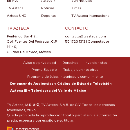
En vivo
Azteca 7
adn Noticias
TV Azteca
Noticias
a más +
Azteca UNO
Deportes
TV Azteca Internacional
TV AZTECA
CONTACTO
Periférico Sur 4121,
contacto@tvazteca.com
Col. Fuentes Del Pedregal, C.P.
55 1720 1313
|
Conmutador
14140,
Ciudad De México, México.
Aviso de privacidad
Derechos
Inversionistas
Promo Espacio
Trabaja con nosotros
Programa de ética, integridad y cumplimiento
Defensor de Audiencias y Código de Ética de Televisión
Azteca III y Televisora del Valle de México
TV Azteca, M.R. & ©, TV Azteca, S.A.B. de C.V. Todos los derechos
reservados, 2025.
Queda prohibida la reproducción total o parcial sin la autorización
previa, expresa y por escrito de su titular.