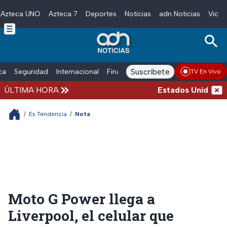
Azteca UNO
Azteca 7
Deportes
Noticias
adn Noticias
Video
Skip to main content
Suscríbete
ica
Seguridad
Internacional
Finanzas
adn Noticias Radio
Esp
TV En Vivo
ÚLTIMA HORA
Estados Unidos susp
/
Es Tendencia
/
Nota
Moto G Power llega a
Liverpool, el celular que