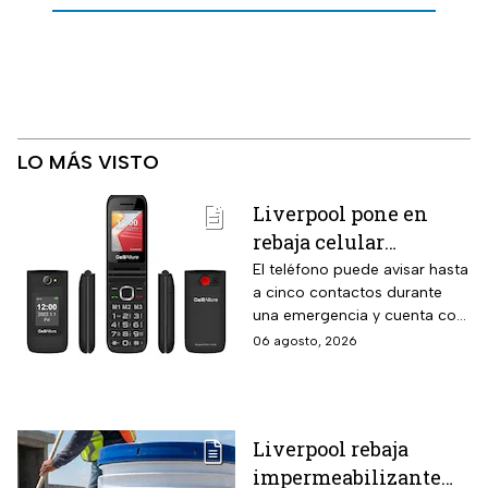
LO MÁS VISTO
Liverpool pone en
rebaja celular
CellAllure Bienestar
El teléfono puede avisar hasta
a cinco contactos durante
para adultos mayores
una emergencia y cuenta con
con botón SOS y hasta
envío gratis a domicilio
06 agosto, 2026
6 MSI
Liverpool rebaja
impermeabilizante