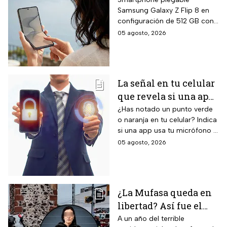
nuevo celular
Samsung Galaxy Z Flip 8 en
Samsung Z Flip8 de
configuración de 512 GB con
512GB, Liverpool
pantalla principal Dynamic
05 agosto, 2026
rebaja el valor de la
AMOLED 2X de 6.9 pulgadas,
preventa y ofrece
pantalla exterior Super
AMOLED de 4.1 pulgadas, 12
hasta 24 meses sin
GB de RAM, siete años de
intereses
La señal en tu celular
actualizaciones de sistema
que revela si una app
operativo garantizadas y suite
completa de Galaxy AI con
te está escuchando
¿Has notado un punto verde
inteligencia artificial integrada.
o naranja en tu celular? Indica
¡No la ignores!
si una app usa tu micrófono o
cámara, clave para tu
05 agosto, 2026
privacidad; ¡No lo ignores!
¿La Mufasa queda en
libertad? Así fue el
aparatoso accidente
A un año del terrible