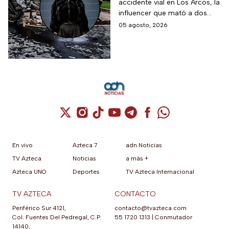
accidente vial en Los Arcos, la
en Los Arcos de
influencer que mató a dos
Querétaro en el que
personas podría ser liberada
05 agosto, 2026
murieron 2 personas
tras aceptar su
responsabilidad y pagar una
multa.
Cuenta de X / Twitter (se abre en una nuev
Cuenta de Instagram (se abre en una n
Cuenta de TikTok (se abre en una
Cuenta de YouTube (se abre 
Cuenta de Telegram (se a
Cuenta de Facebook 
Cuenta de Whats
En vivo
Azteca 7
adn Noticias
TV Azteca
Noticias
a más +
Azteca UNO
Deportes
TV Azteca Internacional
TV AZTECA
CONTACTO
Periférico Sur 4121,
contacto@tvazteca.com
Col. Fuentes Del Pedregal, C.P.
55 1720 1313
|
Conmutador
14140,