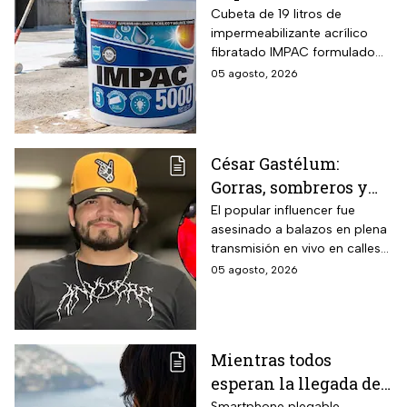
fibratado IMPAC de 19
Cubeta de 19 litros de
impermeabilizante acrílico
litros y secado rápido
fibratado IMPAC formulado
de 4-6 horas con hasta
con base agua, resinas
05 agosto, 2026
13 MSI
acrílicas y fibras sintéticas
reforzantes que sustituyen la
tela de refuerzo tradicional,
compatibilidad con concreto,
César Gastélum:
lámina galvanizada,
Gorras, sombreros y
fibrocemento y ladrillos,
además de fórmula libre de
las letras MZ, las
El popular influencer fue
asbesto y no inflamable.
asesinado a balazos en plena
pistas que investigan
transmisión en vivo en calles
tras el asesinato del
de Culiacán, Sinaloa.
05 agosto, 2026
influencer
Mientras todos
esperan la llegada del
Smartphone plegable