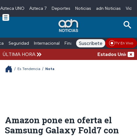
Azteca UNO
Azteca 7
Deportes
Noticias
adn Noticias
Video
Skip to main content
Suscríbete
ica
Seguridad
Internacional
Finanzas
adn Noticias Radio
Esp
TV En Vivo
ÚLTIMA HORA
Estados Unidos sus
/
Es Tendencia
/
Nota
Amazon pone en oferta el
Samsung Galaxy Fold7 con