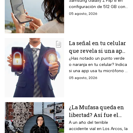
Samsung Galaxy Z Flip 8 en
Samsung Z Flip8 de
configuración de 512 GB con
512GB, Liverpool
pantalla principal Dynamic
05 agosto, 2026
rebaja el valor de la
AMOLED 2X de 6.9 pulgadas,
preventa y ofrece
pantalla exterior Super
AMOLED de 4.1 pulgadas, 12
hasta 24 meses sin
GB de RAM, siete años de
intereses
La señal en tu celular
actualizaciones de sistema
que revela si una app
operativo garantizadas y suite
completa de Galaxy AI con
te está escuchando
¿Has notado un punto verde
inteligencia artificial integrada.
o naranja en tu celular? Indica
¡No la ignores!
si una app usa tu micrófono o
cámara, clave para tu
05 agosto, 2026
privacidad; ¡No lo ignores!
¿La Mufasa queda en
libertad? Así fue el
aparatoso accidente
A un año del terrible
accidente vial en Los Arcos, la
en Los Arcos de