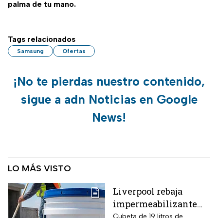
palma de tu mano.
Tags relacionados
Samsung
Ofertas
¡No te pierdas nuestro contenido,
sigue a adn Noticias en Google
News!
LO MÁS VISTO
Liverpool rebaja
impermeabilizante
fibratado IMPAC de 19
Cubeta de 19 litros de