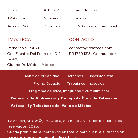
En vivo
Azteca 7
adn Noticias
TV Azteca
Noticias
a más +
Azteca UNO
Deportes
TV Azteca Internacional
TV AZTECA
CONTACTO
Periférico Sur 4121,
contacto@tvazteca.com
Col. Fuentes Del Pedregal, C.P.
55 1720 1313
|
Conmutador
14140,
Ciudad De México, México.
Aviso de privacidad
Derechos
Inversionistas
Promo Espacio
Trabaja con nosotros
Programa de ética, integridad y cumplimiento
Defensor de Audiencias y Código de Ética de Televisión
Azteca III y Televisora del Valle de México
TV Azteca, M.R. & ©, TV Azteca, S.A.B. de C.V. Todos los derechos
reservados, 2025.
Queda prohibida la reproducción total o parcial sin la autorización
previa, expresa y por escrito de su titular.