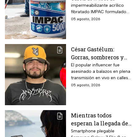
impermeabilizante acrílico
litros y secado rápido
fibratado IMPAC formulado
de 4-6 horas con hasta
con base agua, resinas
05 agosto, 2026
13 MSI
acrílicas y fibras sintéticas
reforzantes que sustituyen la
tela de refuerzo tradicional,
compatibilidad con concreto,
César Gastélum:
lámina galvanizada,
Gorras, sombreros y
fibrocemento y ladrillos,
además de fórmula libre de
las letras MZ, las
El popular influencer fue
asbesto y no inflamable.
asesinado a balazos en plena
pistas que investigan
transmisión en vivo en calles
tras el asesinato del
de Culiacán, Sinaloa.
05 agosto, 2026
influencer
Mientras todos
esperan la llegada del
nuevo celular
Smartphone plegable