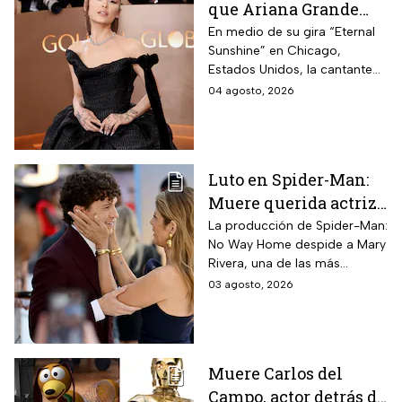
que Ariana Grande
hará una pausa en su
En medio de su gira “Eternal
Sunshine” en Chicago,
carrera
Estados Unidos, la cantante
informó a sus fanáticos que
04 agosto, 2026
“se alejará de la atención
pública”
Luto en Spider-Man:
Muere querida actriz
por derrame cerebral;
La producción de Spider-Man:
No Way Home despide a Mary
esto se sabe
Rivera, una de las más
queridas actrices que dieron
03 agosto, 2026
vida a un personaje
entrañable en la saga de Tom
Holland.
Muere Carlos del
Campo, actor detrás de