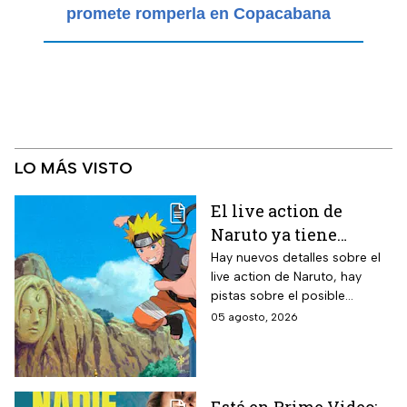
promete romperla en Copacabana
LO MÁS VISTO
El live action de
Naruto ya tiene
director y así avanza
Hay nuevos detalles sobre el
live action de Naruto, hay
el casting de la
pistas sobre el posible
película
enfoque de la historia y
05 agosto, 2026
quiénes serán los
protagonistas de la cinta.