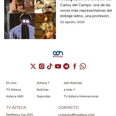
la voz detrás de
Carlos del Campo: una de las
voces más representativas del
Slinky y C-3P0 en
doblaje latino, una profesión
México
en la que Mexico es referente
02 agosto, 2026
internacional.
Cuenta de X / Twitter (se abre en una nuev
Cuenta de Instagram (se abre en una n
Cuenta de TikTok (se abre en una
Cuenta de YouTube (se abre 
Cuenta de Telegram (se a
Cuenta de Facebook 
Cuenta de Whats
En vivo
Azteca 7
adn Noticias
TV Azteca
Noticias
a más +
Azteca UNO
Deportes
TV Azteca Internacional
TV AZTECA
CONTACTO
Periférico Sur 4121,
contacto@tvazteca.com