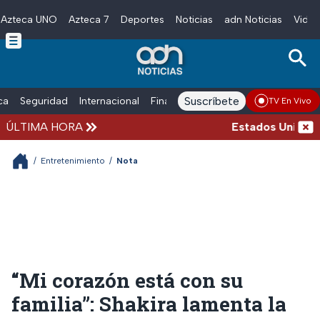
Azteca UNO
Azteca 7
Deportes
Noticias
adn Noticias
Video
Skip to main content
Suscríbete
ica
Seguridad
Internacional
Finanzas
adn Noticias Radio
Esp
TV En Vivo
ÚLTIMA HORA
Estados Unidos sus
/
Entretenimiento
/
Nota
“Mi corazón está con su
familia”: Shakira lamenta la