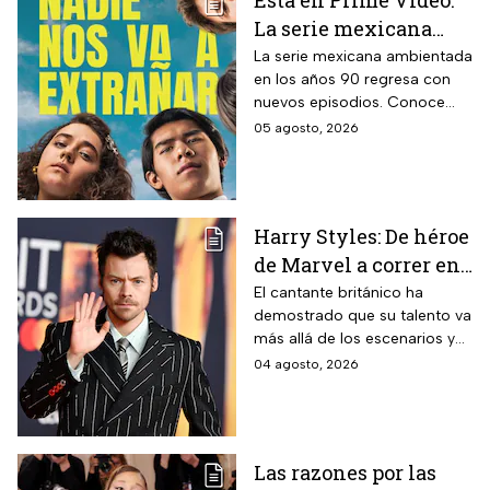
Está en Prime Video:
La serie mexicana
noventera de la que
La serie mexicana ambientada
en los años 90 regresa con
todos están hablando
nuevos episodios. Conoce
y que se ve en un fin
cuándo se estrena, qué
05 agosto, 2026
de semana
pasará tras el impactante final
de la primera temporada y
quiénes vuelven al elenco.
Harry Styles: De héroe
de Marvel a correr en
Chapultepec; las
El cantante británico ha
demostrado que su talento va
apariciones del
más allá de los escenarios y
cantante en el cine
ha llegado a la pantalla
04 agosto, 2026
grande. conoce los
personajes que ha
interpretado.
Las razones por las