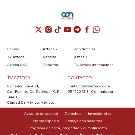
Cuenta de X / Twitter (se abre en una nuev
Cuenta de Instagram (se abre en una n
Cuenta de TikTok (se abre en una
Cuenta de YouTube (se abre 
Cuenta de Telegram (se a
Cuenta de Facebook 
Cuenta de Whats
En vivo
Azteca 7
adn Noticias
TV Azteca
Noticias
a más +
Azteca UNO
Deportes
TV Azteca Internacional
TV AZTECA
CONTACTO
Periférico Sur 4121,
contacto@tvazteca.com
Col. Fuentes Del Pedregal, C.P.
55 1720 1313
|
Conmutador
14140,
Ciudad De México, México.
Aviso de privacidad
Derechos
Inversionistas
Promo Espacio
Trabaja con nosotros
Programa de ética, integridad y cumplimiento