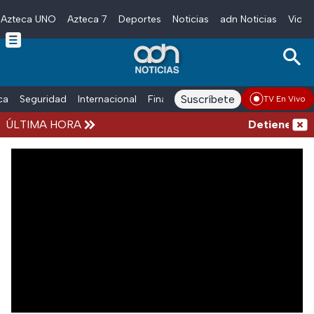
Azteca UNO
Azteca 7
Deportes
Noticias
adn Noticias
Video
Skip to main content
Suscríbete
ica
Seguridad
Internacional
Finanzas
adn Noticias Radio
Esp
TV En Vivo
ÚLTIMA HORA
Detienen al 