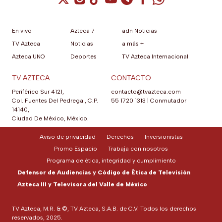
En vivo
Azteca 7
adn Noticias
TV Azteca
Noticias
a más +
Azteca UNO
Deportes
TV Azteca Internacional
TV AZTECA
CONTACTO
Periférico Sur 4121,
contacto@tvazteca.com
Col. Fuentes Del Pedregal, C.P.
55 1720 1313
|
Conmutador
14140,
Ciudad De México, México.
Aviso de privacidad
Derechos
Inversionistas
Promo Espacio
Trabaja con nosotros
Programa de ética, integridad y cumplimiento
Defensor de Audiencias y Código de Ética de Televisión
Azteca III y Televisora del Valle de México
TV Azteca, M.R. & ©, TV Azteca, S.A.B. de C.V. Todos los derechos
reservados, 2025.