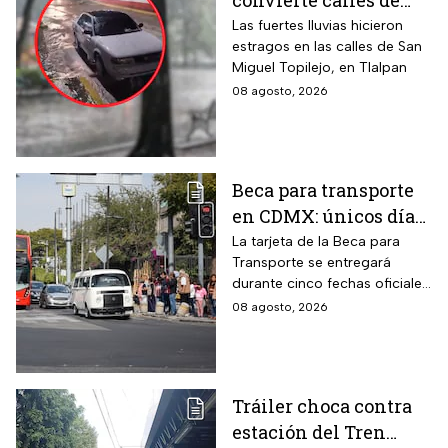
convierte calles de
Tlalpan en ríos
Las fuertes lluvias hicieron
estragos en las calles de San
Miguel Topilejo, en Tlalpan
08 agosto, 2026
Beca para transporte
en CDMX: únicos días
para recoger la tarjeta
La tarjeta de la Beca para
Transporte se entregará
si te atrasaste
durante cinco fechas oficiales
en la CDMX; estos son los
08 agosto, 2026
requisitos
Tráiler choca contra
estación del Tren