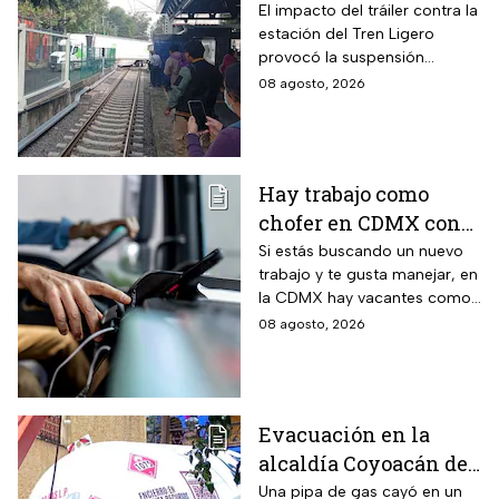
Ligero en CDMX
El impacto del tráiler contra la
estación del Tren Ligero
provocó la suspensión
momentánea del servicio
08 agosto, 2026
Hay trabajo como
chofer en CDMX con
sueldo de 13 mil 500
Si estás buscando un nuevo
trabajo y te gusta manejar, en
pesos; requisitos para
la CDMX hay vacantes como
aplicar
chofer y aquí te decimos
08 agosto, 2026
cuáles son los requisitos y
cómo puedes aplicar.
Evacuación en la
alcaldía Coyoacán de
CDMX tras caída de
Una pipa de gas cayó en un