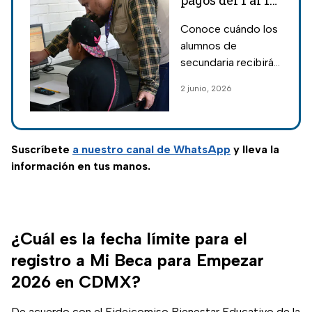
pagos del 1 al 12
de junio de la
Conoce cuándo los
Beca Rita Cetina
alumnos de
secundaria recibirán
el pago de la Beca
2 junio, 2026
Rita Cetina
correspondiente al
bimestre mayo-
junio de acuerdo a la
Suscríbete
a nuestro
canal de WhatsApp
y lleva la
inicial de su apellido.
información en tus manos.
¿Cuál es la fecha límite para el
registro a Mi Beca para Empezar
2026 en CDMX?
De acuerdo con el Fideicomiso Bienestar Educativo de la