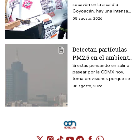
socavón en la alcaldía
una pipa en un
Coyoacán, hay una intensa
socavón
movilización de servicios de
08 agosto, 2026
emergencia en al zona.
Detectan partículas
PM2.5 en el ambiente;
así esta la calidad del
Si estas pensando en salir a
pasear por la CDMX hoy,
aire hoy en la CDMX
toma previsiones porque se
detectaron partículas
08 agosto, 2026
contaminantes en el
ambiente.
Cuenta de X / Twitter (se abre en una nuev
Cuenta de Instagram (se abre en una n
Cuenta de TikTok (se abre en una
Cuenta de YouTube (se abre 
Cuenta de Telegram (se a
Cuenta de Facebook 
Cuenta de Whats