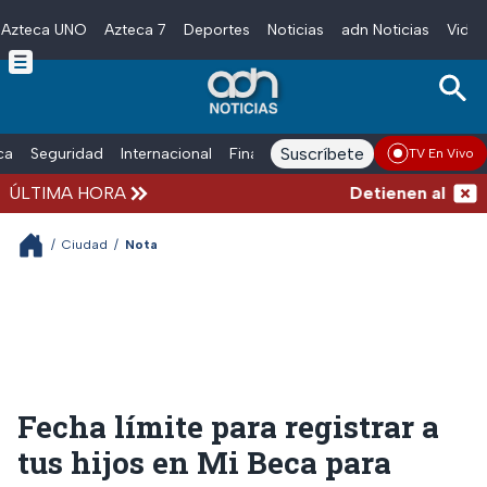
Azteca UNO
Azteca 7
Deportes
Noticias
adn Noticias
Video
Skip to main content
Suscríbete
ica
Seguridad
Internacional
Finanzas
adn Noticias Radio
Esp
TV En Vivo
ÚLTIMA HORA
Detienen al hombre
/
Ciudad
/
Nota
Fecha límite para registrar a
tus hijos en Mi Beca para