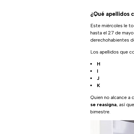
¿Qué apellidos c
Este miércoles le t
hasta el 27 de mayo
derechohabientes de
Los apellidos que co
H
I
J
K
Quien no alcance a c
se reasigna
, así qu
bimestre.