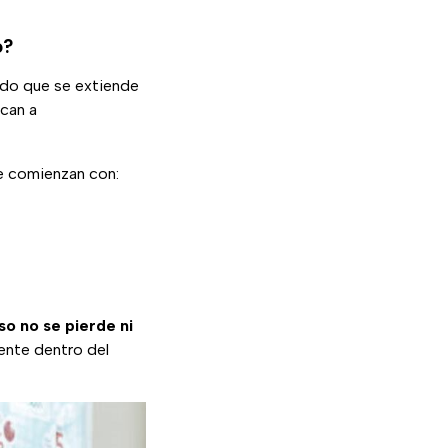
o?
ado que se extiende
rcan a
e comienzan con:
so no se pierde ni
iente dentro del