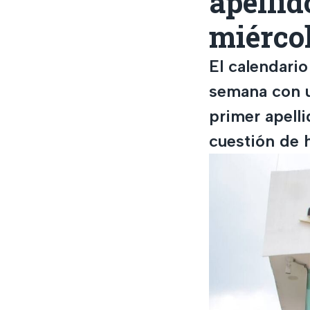
apellid
miérco
El calendari
semana con u
primer apelli
cuestión de 