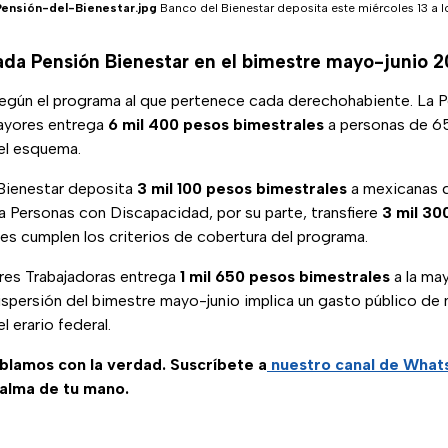
Pensión-del-Bienestar.jpg
Banco del Bienestar deposita este miércoles 13 a los
da Pensión Bienestar en el bimestre mayo-junio 
egún el programa al que pertenece cada derechohabiente. La P
ayores entrega
6 mil 400 pesos bimestrales
a personas de 65
el esquema.
Bienestar deposita
3 mil 100 pesos bimestrales
a mexicanas d
a Personas con Discapacidad, por su parte, transfiere
3 mil 30
es cumplen los criterios de cobertura del programa.
res Trabajadoras entrega
1 mil 650 pesos bimestrales
a la ma
dispersión del bimestre mayo-junio implica un gasto público de
 erario federal.
ablamos con la verdad. Suscríbete a
nuestro canal de Wha
palma de tu mano.