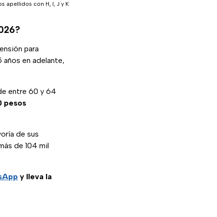
 apellidos con H, I, J y K
2026?
ensión para
 años en adelante,
e entre 60 y 64
0 pesos
yoría de sus
 más de 104 mil
tsApp
y lleva la