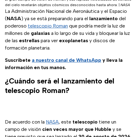
del cielo revelarán objetos cósmicos desconocidos hasta ahora.
|
NASA
La Administración Nacional de Aeronáutica y el Espacio
(
NASA
) ya se está preparando para el
lanzamiento
del
poderoso
telescopio Roman
que podría medir la luz de
millones de
galaxias
a lo largo de su vida y bloquear la luz
de las
estrellas
para ver
exoplanetas
y discos de
formación planetaria.
Suscríbete
a nuestro
canal de WhatsApp
y lleva la
información en tus manos.
¿Cuándo será el lanzamiento del
telescopio Roman?
De acuerdo con la
NASA
, este
telescopio
tiene un
campo de visión
cien veces mayor que Hubble
y se
tiene previsto que sea lanzado el
30 de agosto de 2026