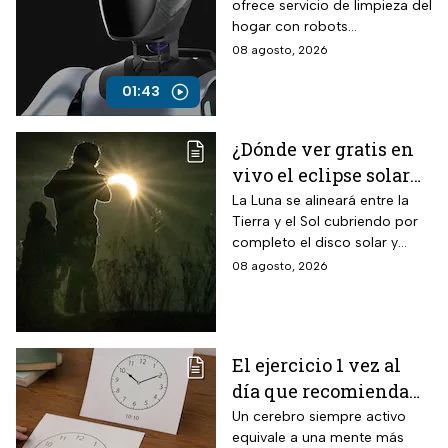
ofrece servicio de limpieza del
hogar con robots
humanoides por 30 dólares la
08 agosto, 2026
hora.
01:43
¿Dónde ver gratis en
vivo el eclipse solar
en México?
La Luna se alineará entre la
Tierra y el Sol cubriendo por
completo el disco solar y
generará oscuridad diurna, un
08 agosto, 2026
fenómeno astronómico
imperdible.
El ejercicio 1 vez al
día que recomienda
INAPAM para adultos
Un cerebro siempre activo
equivale a una mente más
mayores para mejorar