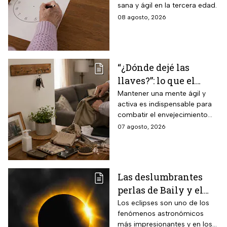
sana y ágil en la tercera edad.
la percepción motora
08 agosto, 2026
y la capacidad de
espacio visual
“¿Dónde dejé las
llaves?”: lo que el
INAPAM advierte
Mantener una mente ágil y
activa es indispensable para
sobre los 3 olvidos
combatir el envejecimiento
comunes que no
natural del cerebro.
07 agosto, 2026
debes ignorar en la
vejez
Las deslumbrantes
perlas de Baily y el
anillo de diamantes
Los eclipses son uno de los
fenómenos astronómicos
que se verán en el
más impresionantes y en los