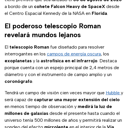
a bordo de un
cohete Falcon Heavy de SpaceX
desde
el Centro Espacial Kennedy de la NASA en
Florida
.
El poderoso telescopio Roman
revelará mundos lejanos
El
telescopio Roman
fue diseñado para resolver
interrogantes en los
campos de energía oscura
, los
exoplanetas
y la
astrofísica en el infrarrojo
. Destaca
porque cuenta con un espejo principal de 2,4 metros de
diámetro y con el instrumento de campo amplio y un
coronógrafo
.
Tendrá un campo de visión cien veces mayor que
Hubble
y
será capaz de
capturar una mayor extensión del cielo
en menos tiempo de observación y
medirá la luz de
millones de galaxias
desde el presente hasta cuando el
universo tenía 500 millones de años y permitirá realizar un
sondeo del efecto
microlente
en el interior de la
Vía