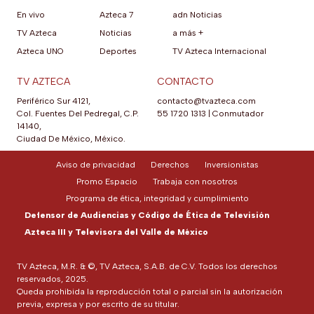
En vivo
Azteca 7
adn Noticias
TV Azteca
Noticias
a más +
Azteca UNO
Deportes
TV Azteca Internacional
TV AZTECA
CONTACTO
Periférico Sur 4121,
contacto@tvazteca.com
Col. Fuentes Del Pedregal, C.P.
55 1720 1313
|
Conmutador
14140,
Ciudad De México, México.
Aviso de privacidad
Derechos
Inversionistas
Promo Espacio
Trabaja con nosotros
Programa de ética, integridad y cumplimiento
Defensor de Audiencias y Código de Ética de Televisión
Azteca III y Televisora del Valle de México
TV Azteca, M.R. & ©, TV Azteca, S.A.B. de C.V. Todos los derechos
reservados, 2025.
Queda prohibida la reproducción total o parcial sin la autorización
previa, expresa y por escrito de su titular.