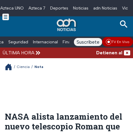
Azteca UNO
Azteca 7
Deportes
Noticias
adn Noticias
Video
Skip to main content
Suscríbete
ica
Seguridad
Internacional
Finanzas
adn Noticias Radio
Esp
TV En Vivo
ÚLTIMA HORA
Detienen al hombr
/
Ciencia
/
Nota
NASA alista lanzamiento del
nuevo telescopio Roman que