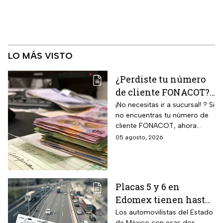
LO MÁS VISTO
¿Perdiste tu número
de cliente FONACOT?
Así puedes
¡No necesitas ir a sucursal! ? Si
no encuentras tu número de
recuperarlo y
cliente FONACOT, ahora
consultar tu crédito
puedes recuperarlo y
05 agosto, 2026
2026
consultar tu crédito
fácilmente.
Placas 5 y 6 en
Edomex tienen hasta
el 31 de agosto 2026
Los automovilistas del Estado
de México con esas dos