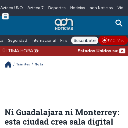
Azteca UNO
Azteca 7
Deportes
Noticias
adn Noticias
Video
Skip to main content
Suscríbete
ica
Seguridad
Internacional
Finanzas
adn Noticias Radio
Esp
TV En Vivo
ÚLTIMA HORA
Estados Unidos suspende l
/
Trámites
/
Nota
Ni Guadalajara ni Monterrey:
esta ciudad crea sala digital