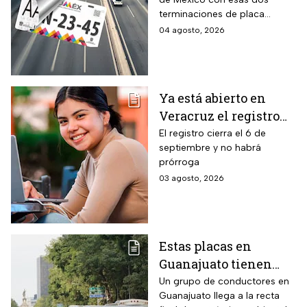
para realizar la
terminaciones de placa
verificación
enfrentan el cierre de su
04 agosto, 2026
vehicular o recibirán
periodo este mes. Quien no
esta multa
cumpla con la revisión de
emisiones antes de que
acabe agosto pagará una
Ya está abierto en
sanción de miles de pesos.
Veracruz el registro
para becas de hasta
El registro cierra el 6 de
septiembre y no habrá
$3,000 pesos para
prórroga
estudiantes de todos
03 agosto, 2026
los niveles: fecha
límite y requisitos
para aplicar
Estas placas en
Guanajuato tienen
hasta el 31 de agosto
Un grupo de conductores en
Guanajuato llega a la recta
2026 para realizar la