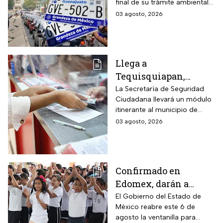
final de su trámite ambiental
verificación
semestral. El descuido cuesta
03 agosto, 2026
vehicular o habrá
más de dos mil pesos y
multas de más de
compromete la circulación
legal del vehículo.
$2,000
Llega a
Tequisquiapan,
Querétaro, unidad
La Secretaría de Seguridad
Ciudadana llevará un módulo
móvil de licencia de
itinerante al municipio de
conducir este martes
Tequisquiapan, en Querétaro,
03 agosto, 2026
4 de agosto: los cupos
para expedir permisos de
son limitados y estos
manejo con cupo restringido
a ochenta personas.
son los requisitos
Confirmado en
Edomex, darán a
partir del 6 de agosto
El Gobierno del Estado de
México reabre este 6 de
segunda oportunidad
agosto la ventanilla para
a quienes perdieron el