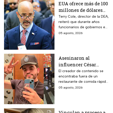
EUA ofrece más de 100
millones de dólares
por líderes del CJNG;
Terry Cole, director de la DEA,
reiteró que durante años
aumenta recompensa
funcionarios de gobiernos en
por hijastro de “El
México apoyaron a los
05 agosto, 2026
Mencho”
cárteles en actividades de
narcotráfico y lavado de
dinero
Asesinaron al
influencer César
Gastélum mientras
El creador de contenido se
encontraba fuera de un
transmitía en vivo en
restaurante de comida rápida
Culiacán, Sinaloa
cuando recibió el disparo;
05 agosto, 2026
autoridades desplegaron un
operativo en Sinaloa
Vinculan a proceso a