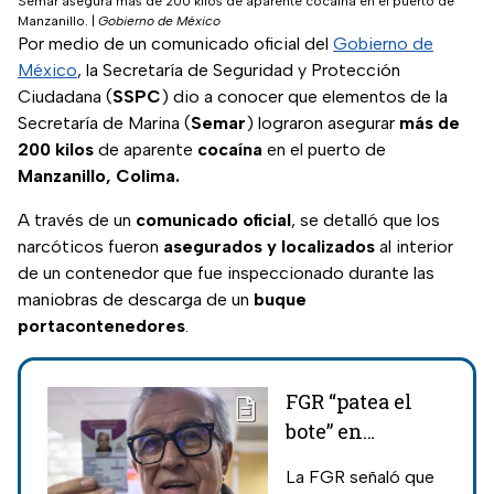
Semar asegura más de 200 kilos de aparente cocaína en el puerto de
Manzanillo.
|
Gobierno de México
Por medio de un comunicado oficial del
Gobierno de
México
, la Secretaría de Seguridad y Protección
Ciudadana (
SSPC
) dio a conocer que elementos de la
Secretaría de Marina (
Semar
) lograron asegurar
más de
200 kilos
de aparente
cocaína
en el puerto de
Manzanillo, Colima.
A través de un
comunicado oficial
, se detalló que los
narcóticos fueron
asegurados y localizados
al interior
de un contenedor que fue inspeccionado durante las
maniobras de descarga de un
buque
portacontenedores
.
FGR “patea el
bote” en
acusación de
La FGR señaló que
nexos de Rocha