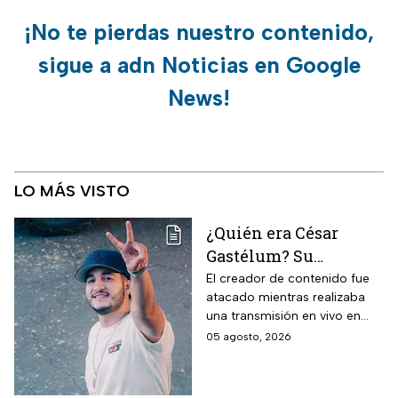
¡No te pierdas nuestro contenido,
sigue a adn Noticias en Google
News!
LO MÁS VISTO
¿Quién era César
Gastélum? Su
asesinato revive la
El creador de contenido fue
atacado mientras realizaba
violencia contra
una transmisión en vivo en
influencers en
Culiacán. Su caso vuelve a
05 agosto, 2026
Sinaloa y la lista de
poner bajo la lupa la violencia
creadores que han
que ha golpeado a Sinaloa.
muerto