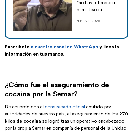
“no hay referencia,
Moya con narco
ni motivo ni
fundamento que
4 mayo, 2026
nos permita
entender la urgencia
de la detención”;
exigen pruebas y
Suscríbete
a nuestro
canal de WhatsApp
y lleva la
documentos a EUA.
información en tus manos.
¿Cómo fue el aseguramiento de
cocaína por la Semar?
De acuerdo con el
comunicado oficial
emitido por
autoridades de nuestro país, el aseguramiento de los
270
kilos de cocaína
se logró tras un operativo encabezado
por la propia Semar en compañía de personal de la Unidad