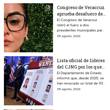
Congreso de Veracruz
aprueba desafuero de
alcalde ligado al caso
El Congreso de Veracruz
retiró el fuero a dos
de la periodista
presidentes municipales para
Roxana Guzmán
que continúen las
05 agosto, 2026
investigaciones en su contra.
Lista oficial de líderes
del CJNG por los que
EUA ofrece millonaria
El Departamento de Estado
informó que, desde 2025, se
recompensa
han revocado un total de 93
visas a familiares y socios de
05 agosto, 2026
narcotraficantes