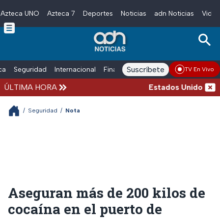
Azteca UNO
Azteca 7
Deportes
Noticias
adn Noticias
Video
Skip to main content
Suscríbete
ica
Seguridad
Internacional
Finanzas
adn Noticias Radio
Esp
TV En Vivo
ÚLTIMA HORA
Estados Unidos suspen
/
Seguridad
/
Nota
Aseguran más de 200 kilos de
cocaína en el puerto de