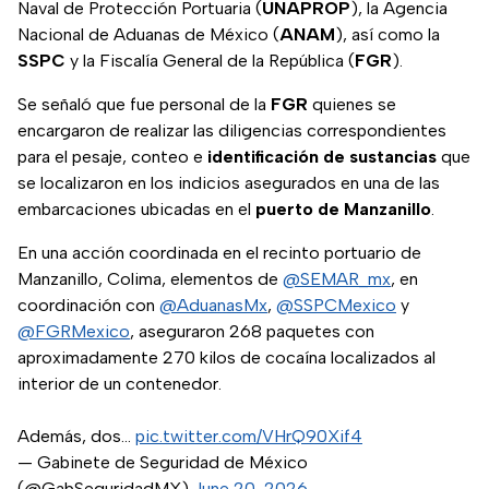
Naval de Protección Portuaria (
UNAPROP
), la Agencia
Nacional de Aduanas de México (
ANAM
), así como la
SSPC
y la Fiscalía General de la República (
FGR
).
Se señaló que fue personal de la
FGR
quienes se
encargaron de realizar las
diligencias correspondientes
para el pesaje, conteo e
identificación de sustancias
que
se localizaron en los indicios asegurados en una de las
embarcaciones ubicadas en el
puerto de Manzanillo
.
En una acción coordinada en el recinto portuario de
Manzanillo, Colima, elementos de
@SEMAR_mx
, en
coordinación con
@AduanasMx
,
@SSPCMexico
y
@FGRMexico
, aseguraron 268 paquetes con
aproximadamente 270 kilos de cocaína localizados al
interior de un contenedor.
Además, dos…
pic.twitter.com/VHrQ90Xif4
— Gabinete de Seguridad de México
(@GabSeguridadMX)
June 20, 2026