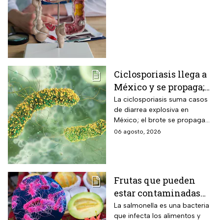
ya está presente
Ciclosporiasis llega a
México y se propaga;
activan protocolos
La ciclosporiasis suma casos
de diarrea explosiva en
para revisar frutas y
México; el brote se propaga
verduras
en el territorio nacional
06 agosto, 2026
Frutas que pueden
estar contaminadas
de salmonella y cómo
La salmonella es una bacteria
que infecta los alimentos y
protegerte del