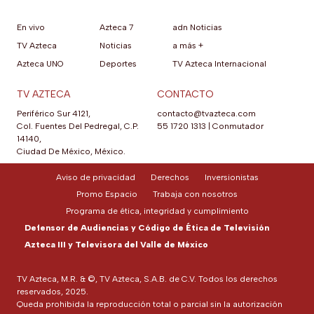
En vivo
Azteca 7
adn Noticias
TV Azteca
Noticias
a más +
Azteca UNO
Deportes
TV Azteca Internacional
TV AZTECA
CONTACTO
Periférico Sur 4121,
contacto@tvazteca.com
Col. Fuentes Del Pedregal, C.P.
55 1720 1313
|
Conmutador
14140,
Ciudad De México, México.
Aviso de privacidad
Derechos
Inversionistas
Promo Espacio
Trabaja con nosotros
Programa de ética, integridad y cumplimiento
Defensor de Audiencias y Código de Ética de Televisión
Azteca III y Televisora del Valle de México
TV Azteca, M.R. & ©, TV Azteca, S.A.B. de C.V. Todos los derechos
reservados, 2025.
Queda prohibida la reproducción total o parcial sin la autorización