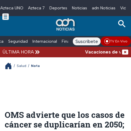
Azteca UNO
Azteca 7
Deportes
Noticias
adn Noticias
Video
Skip to main content
Suscríbete
ica
Seguridad
Internacional
Finanzas
adn Noticias Radio
Esp
TV En Vivo
ÚLTIMA HORA
Vacaciones de verano c
/
Salud
/
Nota
OMS advierte que los casos de
cáncer se duplicarían en 2050;