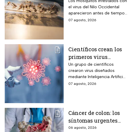
Occidental de 2026
Los mosquitos infestados con
el virus del Nilo Occidental
aparecieron antes de tiempo
en EUA; ya se registró el
07 agosto, 2026
primer caso en una persona
Científicos crean los
primeros virus
diseñados por la IA,
Un grupo de científicos
crearon virus diseñados
¿son peligrosos para
mediante Inteligencia Artificial
los humanos?
pero se han encendido las
07 agosto, 2026
alertar sobre cómo garantizar
su seguridad.
Cáncer de colon: los
síntomas urgentes
que te advierten que
06 agosto, 2026