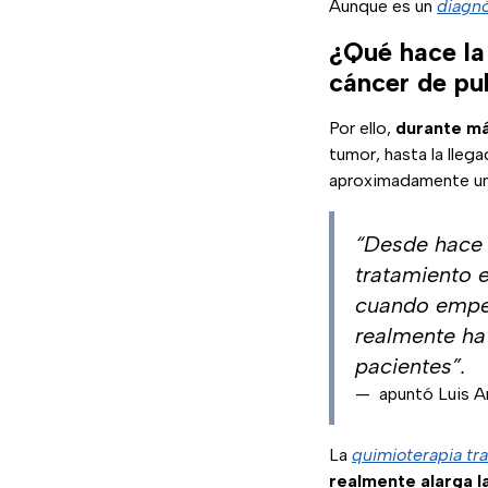
Aunque es un
diagnó
¿Qué hace la
cáncer de p
Por ello,
durante má
tumor, hasta la lleg
aproximadamente un
“Desde hace 
tratamiento 
cuando empez
realmente ha
pacientes”.
—
apuntó Luis A
La
quimioterapia tra
realmente alarga l