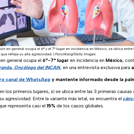
n en general ocupa el 6° y el 7° lugar en incidencia en México, se ubica entre
que refleja su alta agresividad.
|
PonyWang/Getty Images
 en general ocupa el
6°-7° lugar
en incidencia en
México,
conf
randa, Oncólogo del INCAN,
en una entrevista exclusiva para
a
ro
canal de WhatsApp
y mantente informado desde la pal
en los primeros lugares, sí se ubica entre las 3 primeras causas
su agresividad. Entre la variante más letal, se encuentra el
cánc
ue representa casi el
15%
de los casos globales.