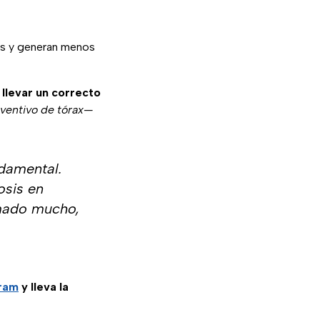
as y generan menos
 llevar un correcto
entivo de tórax—
ndamental.
osis en
umado mucho,
gram
y lleva la