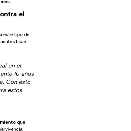
ance.
ontra el
a este tipo de
cientes hace
al en el
mente 10 años
ia. Con esto
ra estos
tamiento que
pervivencia,