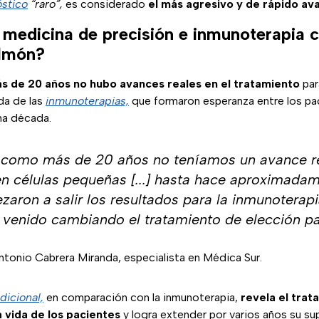
stico
“raro”,
es considerado
el más agresivo y de rápido av
 medicina de precisión e inmunoterapia c
ulmón?
s de 20 años no hubo avances reales en el tratamiento
par
ada de las
inmunoterapias,
que formaron esperanza entre los pa
a década.
como más de 20 años no teníamos un avance re
en células pequeñas [...] hasta hace aproximada
aron a salir los resultados para la inmunoterap
 venido cambiando el tratamiento de elección pa
ntonio Cabrera Miranda, especialista en Médica Sur.
dicional,
en comparación con la inmunoterapia,
revela el tra
a vida de los pacientes
y logra extender por varios años su su