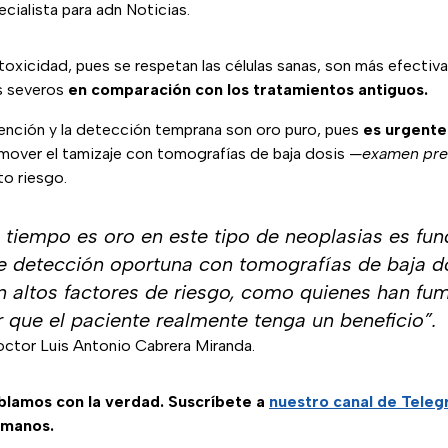
ecialista para adn Noticias.
oxicidad, pues se respetan las células sanas, son más efectiv
s severos
en comparación con los tratamientos antiguos.
vención y la detección temprana son oro puro, pues
es urgente
mover el tamizaje con tomografías de baja dosis
—examen prev
to riesgo.
l tiempo es oro en este tipo de neoplasias es fu
 detección oportuna con tomografías de baja d
n altos factores de riesgo, como quienes han f
 que el paciente realmente tenga un beneficio”.
octor Luis Antonio Cabrera Miranda.
ablamos con la verdad. Suscríbete a
nuestro canal de Tele
 manos.