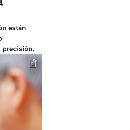
a
ón están
o
 precisión.