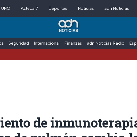
a UNO
Azteca 7
Deportes
Noticias
adn Noticias
ica
Seguridad
Internacional
Finanzas
adn Noticias Radio
Esp
iento de inmunoterapi