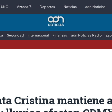
a UNO
Azteca 7
Deportes
Noticias
adn Noticias
ica
Seguridad
Internacional
Finanzas
adn Noticias Radio
Esp
a Cristina mantiene a