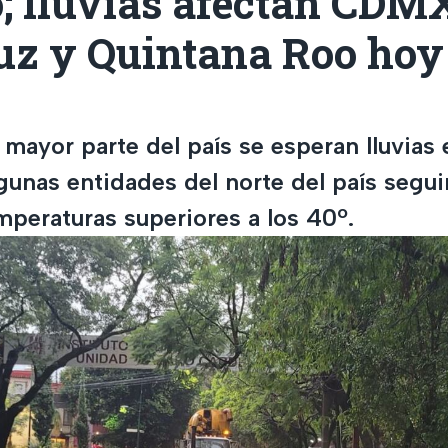
; lluvias afectan CDM
uz y Quintana Roo hoy 
mayor parte del país se esperan lluvias 
gunas entidades del norte del país segui
mperaturas superiores a los 40º.