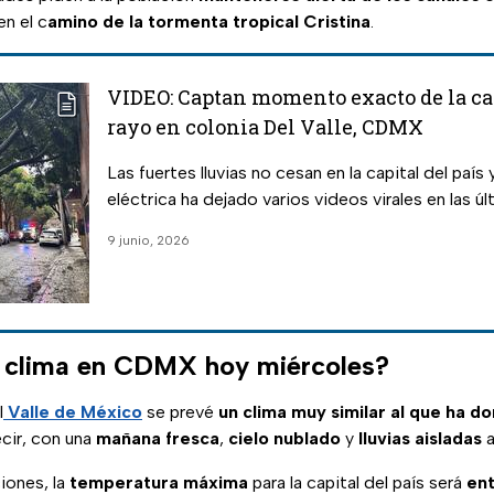
en el c
amino de la tormenta tropical Cristina
.
VIDEO: Captan momento exacto de la ca
rayo en colonia Del Valle, CDMX
Las fuertes lluvias no cesan en la capital del país 
eléctrica ha dejado varios videos virales en las ú
9 junio, 2026
l clima en CDMX hoy miércoles?
l
Valle de México
se prevé
un clima muy similar al que ha do
ecir, con una
mañana fresca
,
cielo nublado
y
lluvias aisladas
a
ciones, la
temperatura máxima
para la capital del país será
ent