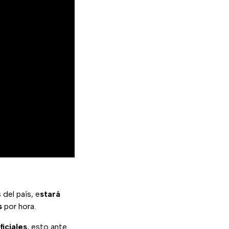
 del país, e
stará
s
por hora.
iciales
, esto ante