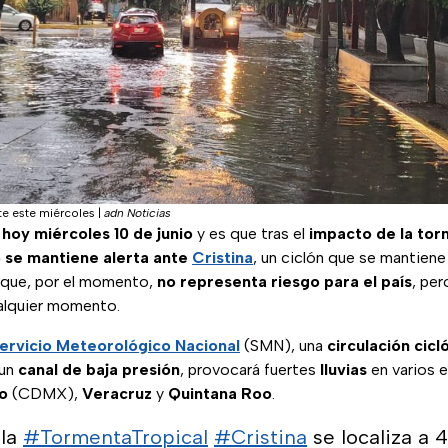
te este miércoles
|
adn Noticias
s hoy miércoles 10 de junio
y es que tras el
impacto de la tor
 se mantiene alerta ante
Cristina
, un ciclón que se mantiene
 que, por el momento,
no representa riesgo para el país
, pe
ualquier momento.
ervicio Meteorológico Nacional
(SMN), una
circulación cicl
 un
canal de baja presión
, provocará fuertes
lluvias
en varios e
o
(CDMX),
Veracruz
y
Quintana Roo
.
 la
#TormentaTropical
#Cristina
se localiza a 