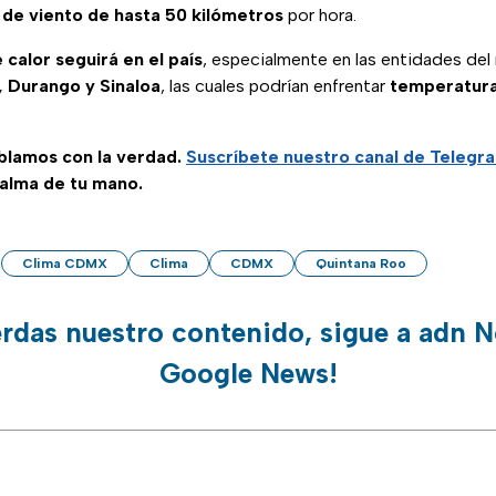
 de viento de hasta 50 kilómetros
por hora.
 calor seguirá en el país
, especialmente en las entidades de
, Durango y Sinaloa
, las cuales podrían enfrentar
temperatura
ablamos con la verdad.
Suscríbete
nuestro canal de Telegr
palma de tu mano.
Clima CDMX
Clima
CDMX
Quintana Roo
erdas nuestro contenido, sigue a adn N
Google News!