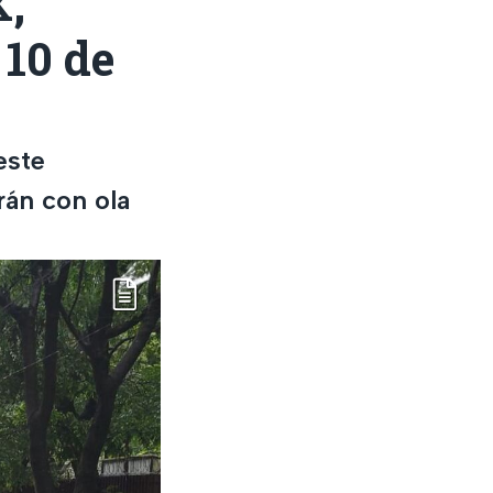
X,
10 de
este
rán con ola