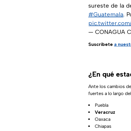
sureste de la 
#Guatemala
. 
pic.twitter.co
— CONAGUA Cl
Suscríbete
a nuest
¿En qué esta
Ante los cambios d
fuertes a lo largo del
Puebla
Veracruz
Oaxaca
Chiapas