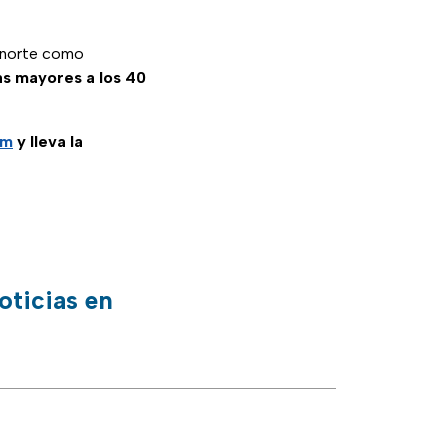
l norte como
s mayores a los 40
am
y lleva la
oticias en