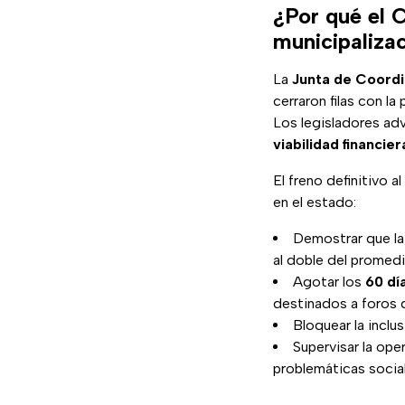
¿Por qué el 
municipalizac
La
Junta de Coordin
cerraron filas con la
Los legisladores adv
viabilidad financie
El freno definitivo 
en el estado:
Demostrar que la
al doble del promedi
Agotar los
60 día
destinados a foros 
Bloquear la inclu
Supervisar la ope
problemáticas socia