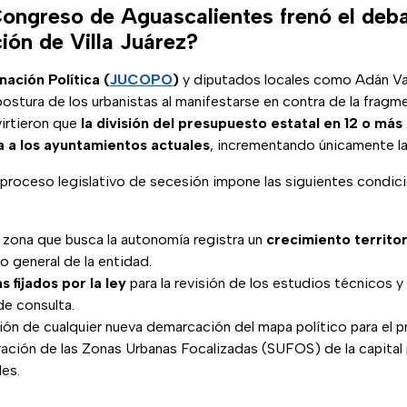
Congreso de Aguascalientes frenó el deba
ión de Villa Juárez?
ación Política (
JUCOPO
)
y diputados locales como Adán Va
 postura de los urbanistas al manifestarse en contra de la fragme
irtieron que
la división del presupuesto estatal en 12 o más
ra a los ayuntamientos actuales
, incrementando únicamente la
al proceso legislativo de secesión impone las siguientes condic
 zona que busca la autonomía registra un
crecimiento territo
o general de la entidad.
s fijados por la ley
para la revisión de los estudios técnicos y
de consulta.
sión de cualquier nueva demarcación del mapa político para el p
ración de las Zonas Urbanas Focalizadas (SUFOS) de la capital 
les.