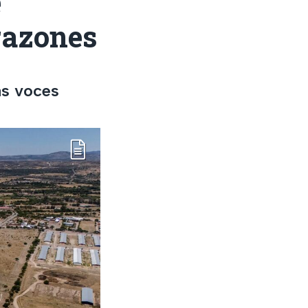
e
razones
ás voces