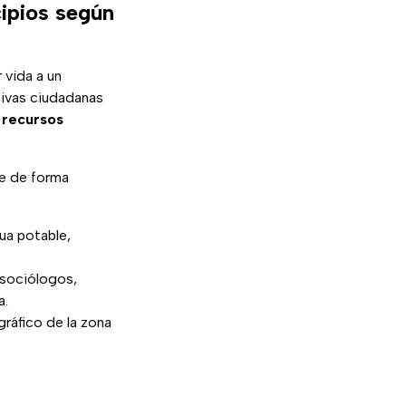
ipios según
 vida a un
ativas ciudadanas
s recursos
úe de forma
ua potable,
 sociólogos,
a.
ráfico de la zona