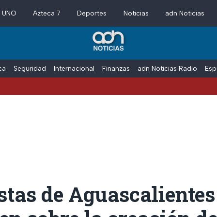
a UNO
Azteca 7
Deportes
Noticias
adn Noticias
ica
Seguridad
Internacional
Finanzas
adn Noticias Radio
Esp
stas de Aguascalientes