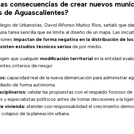
las consecuencias de crear nuevos munic
as de Aguascalientes?
legio de Urbanistas, David Alfonso Muñoz Ríos, señaló que dar
na tarea sencilla que se limite al diseño de un mapa. Las inici
ciones
impactan de forma negativa en la distribución de lo
xisten estudios técnicos serios
de por medio.
xigen que cualquier
modificación territorial
en la entidad eval
entes criterios de riesgo:
os:
capacidad real de la nueva demarcación para administrar ag
rillado de forma autónoma.
sciplinarios:
validar las propuestas con el respaldo forzoso de
 y especialistas políticos antes de tomar decisiones a la liger
e vivienda:
atender con responsabilidad el crecimiento demog
l colapso de la planeación urbana.