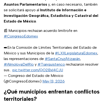
Asuntos Parlamentarios
y, en caso necesario, también
se solicitará apoyo al
Instituto de Información e
Investigación Geográfica, Estadística y Catastral del
Estado de México
.
📰 Municipios rechazan acuerdo limítrofe en
#CongresoEdomex
➡️En la Comisión de Límites Territoriales del Estado de
México y sus Municipios de la
#LXIILegislaturaEdomex
,
las representaciones de
#SantaCruzAtizapán
,
#AlmoloyaDelRío
y
#Tianguistenco
rechazaron resolver
sus…
pic.twitter.com/QO2Bxl4CJU
— Congreso del Estado de México
(@CongresoEdomex)
May 13, 2026
¿Qué municipios enfrentan conflictos
territoriales?