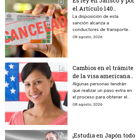
Es ley en Jalisco y por
el Artículo 140
cancelarán la licencia
La disposición de esta
sanción alcanza a
de conducir de por
conductores de transporte
vida a todos los
escolar, unidades de
08 agosto, 2026
automovilistas que
emergencia y vehículos de
cometan esta
pasajeros que ocasionen un
siniestro vial en la entidad por
infracción
medio de una infracción muy
Cambios en el trámite
común.
de la visa americana
2026 y para quiénes
Algunas personas tendrán
que realizar un paso extra en
aplica
el proceso para obtener el
documento que permite
08 agosto, 2026
ingresar legalmente a Estados
Unidos.
¡Estudia en Japón todo