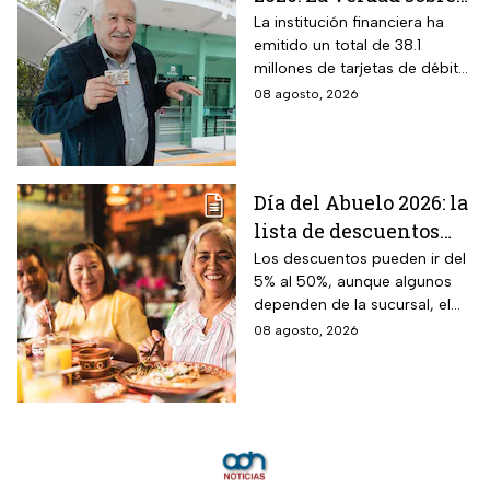
entrar a Buró de
La institución financiera ha
emitido un total de 38.1
Crédito por tenerla
millones de tarjetas de débito
para la dispersión de los
08 agosto, 2026
programas sociales.
Día del Abuelo 2026: la
lista de descuentos
con tu credencial
Los descuentos pueden ir del
5% al 50%, aunque algunos
INAPAM en
dependen de la sucursal, el
restaurantes,
servicio y los lugares
08 agosto, 2026
transporte y tiendas
disponibles