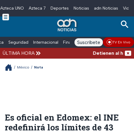
Azteca UNO
Azteca 7
Deportes
Noticias
adn Noticias
Video
Skip to main content
Suscríbete
ica
Seguridad
Internacional
Finanzas
adn Noticias Radio
Esp
TV En Vivo
ÚLTIMA HORA
Detienen al hombre q
/
México
/
Nota
Es oficial en Edomex: el INE
redefinirá los límites de 43