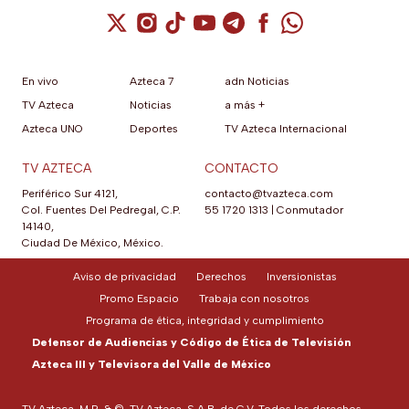
Cuenta de X / Twitter (se abre en una nuev
Cuenta de Instagram (se abre en una n
Cuenta de TikTok (se abre en una
Cuenta de YouTube (se abre 
Cuenta de Telegram (se a
Cuenta de Facebook 
Cuenta de Whats
En vivo
Azteca 7
adn Noticias
TV Azteca
Noticias
a más +
Azteca UNO
Deportes
TV Azteca Internacional
TV AZTECA
CONTACTO
Periférico Sur 4121,
contacto@tvazteca.com
Col. Fuentes Del Pedregal, C.P.
55 1720 1313
|
Conmutador
14140,
Ciudad De México, México.
Aviso de privacidad
Derechos
Inversionistas
Promo Espacio
Trabaja con nosotros
Programa de ética, integridad y cumplimiento
Defensor de Audiencias y Código de Ética de Televisión
Azteca III y Televisora del Valle de México