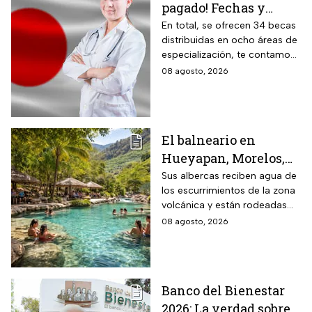
pagado! Fechas y
requisitos de la
En total, se ofrecen 34 becas
distribuidas en ocho áreas de
convocatoria para
especialización, te contamos
becas de estancias en
todos los detalles.
08 agosto, 2026
2026
El balneario en
Hueyapan, Morelos,
que combina albercas
Sus albercas reciben agua de
los escurrimientos de la zona
cristalinas con la
volcánica y están rodeadas
naturaleza del volcán
de vegetación, áreas verdes y
08 agosto, 2026
Popocatépetl y cuesta
espacios para descansar
$40 pesos: días,
horarios y cómo llegar
Banco del Bienestar
2026: La verdad sobre