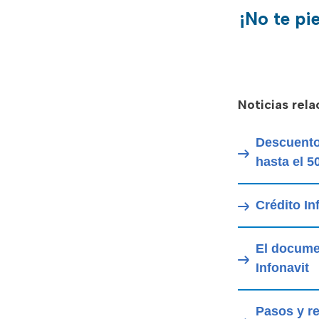
¡No te pi
Noticias rel
Descuentos
hasta el 5
Crédito In
El documen
Infonavit
Pasos y re