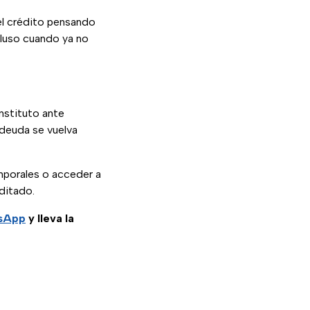
el crédito pensando
cluso cuando ya no
nstituto ante
deuda se vuelva
mporales o acceder a
ditado.
tsApp
y lleva la