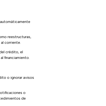
es automáticamente
omo reestructuras,
al corriente.
el crédito, el
 al financiamiento.
dito o ignorar avisos
notificaciones o
ocedimientos de