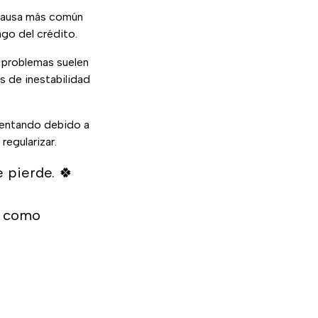
 causa más común
ago del crédito.
s problemas suelen
s de inestabilidad
umentando debido a
regularizar.
pierde. 🍀​
tú como
​