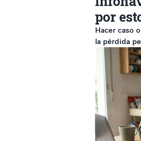
Infonav
por est
Hacer caso om
la pérdida p