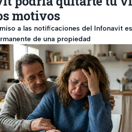
it podría quitarte tu 
os motivos
iso a las notificaciones del Infonavit es
ermanente de una propiedad