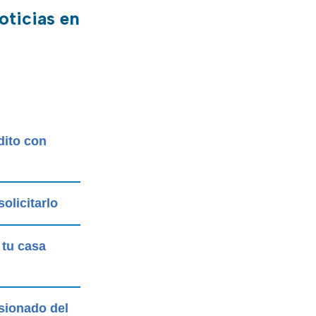
oticias en
dito con
olicitarlo
 tu casa
nsionado del