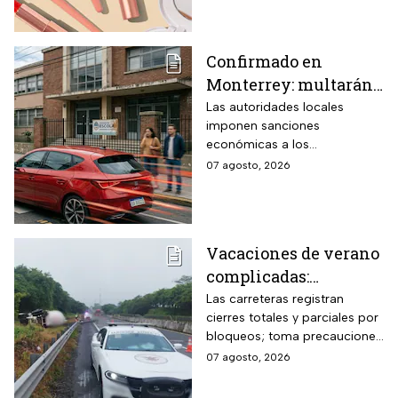
agosto de 2026
Confirmado en
Monterrey: multarán
a conductores que
Las autoridades locales
imponen sanciones
superen este límite de
económicas a los
velocidad en zonas
automovilistas que rebasen la
07 agosto, 2026
escolares
velocidad permitida en las
inmediaciones de los
planteles educativos.
Vacaciones de verano
complicadas:
Carreteras cerradas
Las carreteras registran
cierres totales y parciales por
por bloqueos y fuertes
bloqueos; toma precauciones
accidentes hoy
si viajas en estas vacaciones
07 agosto, 2026
viernes 7 de agosto
de verano