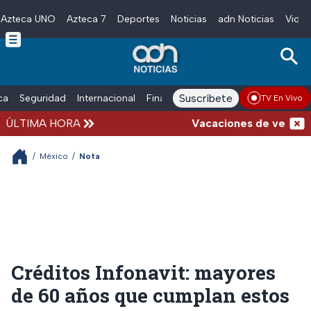
Azteca UNO
Azteca 7
Deportes
Noticias
adn Noticias
Video
Skip to main content
Suscríbete
ica
Seguridad
Internacional
Finanzas
adn Noticias Radio
Esp
TV En Vivo
ÚLTIMA HORA
Vacaciones de verano comp
/
México
/
Nota
Créditos Infonavit: mayores
de 60 años que cumplan estos