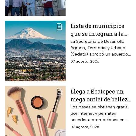
drásticamente los tiempos de
entraría en
traslado para 700 mil
mexiquenses.
funcionamiento
Lista de municipios
que se integran a la
Zona Metropolitana
La Secretaría de Desarrollo
Agrario, Territorial y Urbano
del Valle de México
(Sedatu) aprobó un acuerdo
para que se integren más
07 agosto, 2026
municipios a la Zona
Metropolitana del Valle de
México (ZMVM).
Llega a Ecatepec un
mega outlet de belleza
con entrada gratis y
Los pases se obtienen gratis
por internet y permiten
descuentos de hasta el
acceder a promociones en
80% durante 5 días
maquillaje, perfumes y
07 agosto, 2026
consecutivos en
cuidado personal