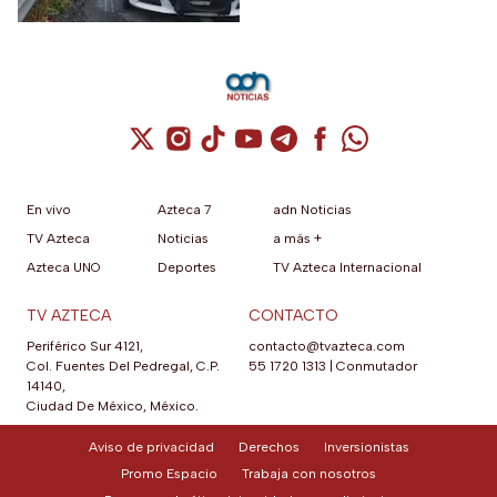
Cuenta de X / Twitter (se abre en una nuev
Cuenta de Instagram (se abre en una n
Cuenta de TikTok (se abre en una
Cuenta de YouTube (se abre 
Cuenta de Telegram (se a
Cuenta de Facebook 
Cuenta de Whats
En vivo
Azteca 7
adn Noticias
TV Azteca
Noticias
a más +
Azteca UNO
Deportes
TV Azteca Internacional
TV AZTECA
CONTACTO
Periférico Sur 4121,
contacto@tvazteca.com
Col. Fuentes Del Pedregal, C.P.
55 1720 1313
|
Conmutador
14140,
Ciudad De México, México.
Aviso de privacidad
Derechos
Inversionistas
Promo Espacio
Trabaja con nosotros