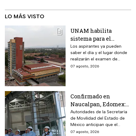
LO MÁS VISTO
UNAM habilita
sistema para el
examen de control: así
Los aspirantes ya pueden
saber el día y el lugar donde
puedes consultar
realizarán el examen de
fecha, hora y sede
control de forma presencial
07 agosto, 2026
Confirmado en
Naucalpan, Edomex:
la Línea 3 del
Autoridades de la Secretaría
de Movilidad del Estado de
Mexicable llega al
México anticipan que el
71,4% de avance y
transporte teleférico reducirá
07 agosto, 2026
anuncian cuándo