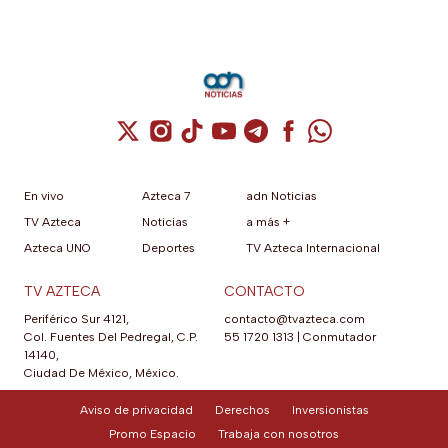
Cuenta de X / Twitter (se abre en una nuev
Cuenta de Instagram (se abre en una n
Cuenta de TikTok (se abre en una
Cuenta de YouTube (se abre 
Cuenta de Telegram (se a
Cuenta de Facebook 
Cuenta de Whats
En vivo
Azteca 7
adn Noticias
TV Azteca
Noticias
a más +
Azteca UNO
Deportes
TV Azteca Internacional
TV AZTECA
CONTACTO
Periférico Sur 4121,
contacto@tvazteca.com
Col. Fuentes Del Pedregal, C.P.
55 1720 1313
|
Conmutador
14140,
Ciudad De México, México.
Aviso de privacidad
Derechos
Inversionistas
Promo Espacio
Trabaja con nosotros