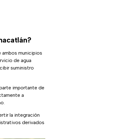
nacatlán?
de ambos municipios
ervicio de agua
cibir suministro
 parte importante de
ectamente a
no.
ertir la integración
strativos derivados