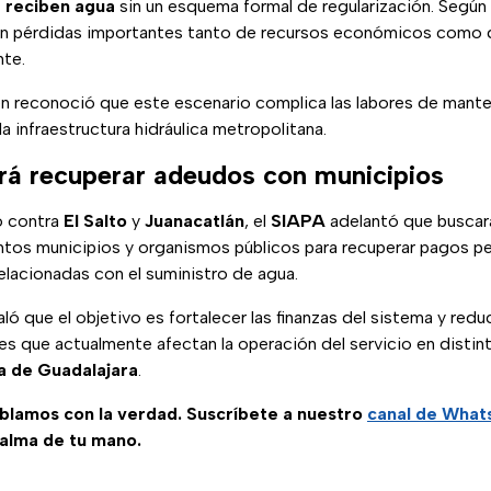
 reciben agua
sin un esquema formal de regularización. Según
an pérdidas importantes tanto de recursos económicos como 
nte.
n reconoció que este escenario complica las labores de mant
a infraestructura hidráulica metropolitana.
á recuperar adeudos con municipios
o contra
El Salto
y
Juanacatlán
, el
SIAPA
adelantó que buscar
ntos municipios y organismos públicos para recuperar pagos p
relacionadas con el suministro de agua.
ó que el objetivo es fortalecer las finanzas del sistema y redu
es que actualmente afectan la operación del servicio en distin
a de Guadalajara
.
ablamos con la verdad. Suscríbete a nuestro
canal de Wha
palma de tu mano.