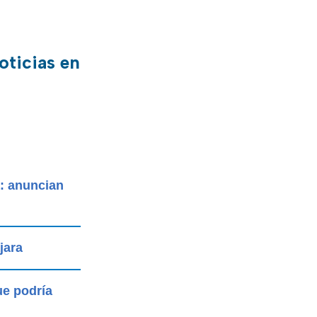
oticias en
a: anuncian
jara
ue podría