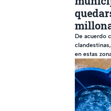
municip
quedars
millon
De acuerdo c
clandestinas,
en estas zon