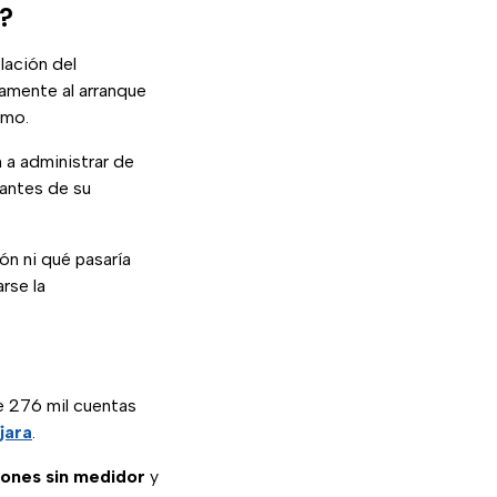
a?
lación del
amente al arranque
smo.
 a administrar de
 antes de su
ón ni qué pasaría
rse la
e 276 mil cuentas
jara
.
iones sin medidor
y