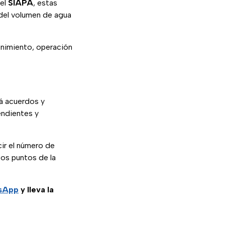
 el
SIAPA
, estas
del volumen de agua
enimiento, operación
á acuerdos y
endientes y
cir el número de
tos puntos de la
tsApp
y lleva la