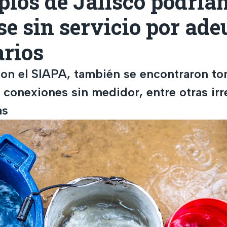
ios de Jalisco podría
e sin servicio por ad
arios
on el SIAPA, también se encontraron t
 conexiones sin medidor, entre otras ir
as