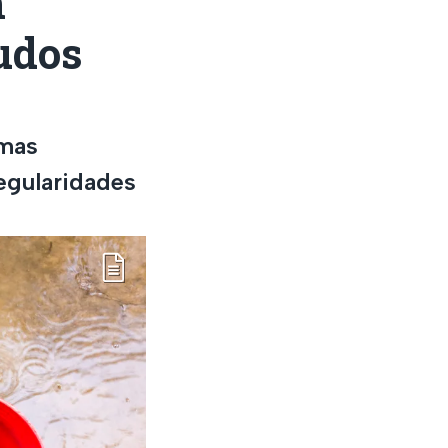
n
eudos
omas
regularidades