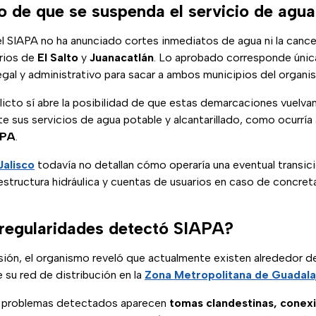
o de que se suspenda el servicio de agu
l SIAPA no ha anunciado cortes inmediatos de agua ni la cance
arios de
El Salto
y
Juanacatlán
. Lo aprobado corresponde únic
gal y administrativo para sacar a ambos municipios del organi
licto sí abre la posibilidad de que estas demarcaciones vuelvan
 sus servicios de agua potable y alcantarillado, como ocurría
APA
.
Jalisco
todavía no detallan cómo operaría una eventual transici
estructura hidráulica y cuentas de usuarios en caso de concreta
rregularidades detectó SIAPA?
sión, el organismo reveló que actualmente existen alrededor d
e su red de distribución en la
Zona Metropolitana de Guadala
es problemas detectados aparecen
tomas clandestinas, conex