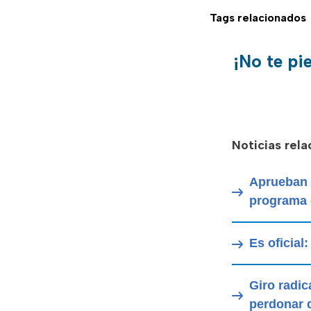
Tags relacionados
¡No te pi
Noticias rel
Aprueban 
programa 
Es oficial
Giro radic
perdonar 