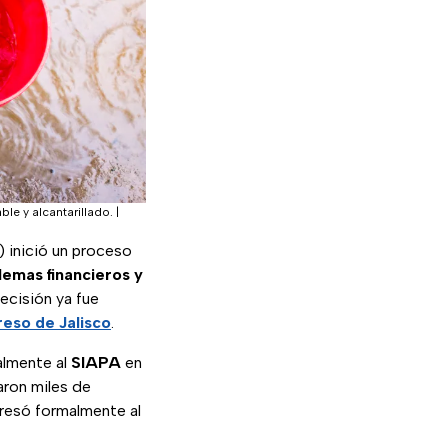
le y alcantarillado.
|
) inició un proceso
lemas financieros y
ecisión ya fue
eso de Jalisco
.
almente al
SIAPA
en
aron miles de
gresó formalmente al