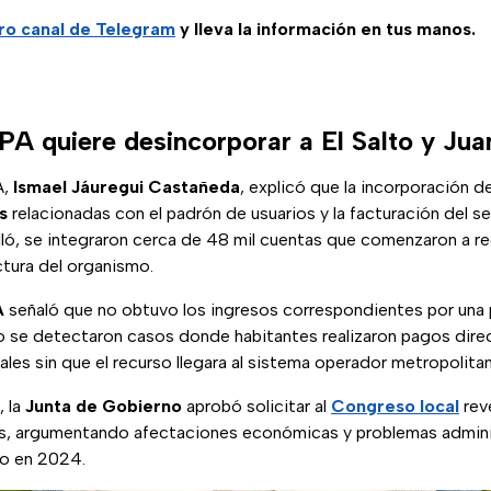
ro canal de Telegram
y lleva la información en tus manos.
PA quiere desincorporar a El Salto y Jua
A,
Ismael Jáuregui Castañeda
, explicó que la incorporación 
s
relacionadas con el padrón de usuarios y la facturación del s
ló, se integraron cerca de 48 mil cuentas que comenzaron a re
ctura del organismo.
A
señaló que no obtuvo los ingresos correspondientes por una
so se detectaron casos donde habitantes realizaron pagos dir
les sin que el recurso llegara al sistema operador metropolita
, la
Junta de Gobierno
aprobó solicitar al
Congreso local
rev
s, argumentando afectaciones económicas y problemas admini
do en 2024.