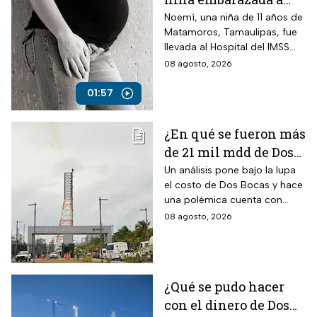
sus 11 años
Noemí, una niña de 11 años de
Matamoros, Tamaulipas, fue
llevada al Hospital del IMSS
tras una llamada al 911 por
08 agosto, 2026
parte de vecinos que
alertaron sobre su avanzado
01:57
embarazo.
¿En qué se fueron más
de 21 mil mdd de Dos
Bocas? La polémica
Un análisis pone bajo la lupa
el costo de Dos Bocas y hace
cuenta de las
una polémica cuenta con
“refinerías hechizas”
pequeñas instalaciones
08 agosto, 2026
clandestinas: el resultado abre
un fuerte debate.
¿Qué se pudo hacer
con el dinero de Dos