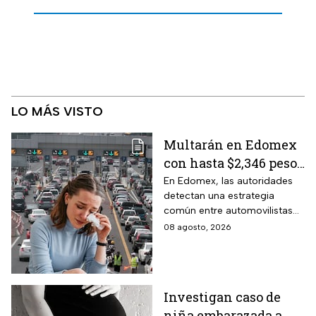
LO MÁS VISTO
Multarán en Edomex
con hasta $2,346 pesos
a todos los
En Edomex, las autoridades
detectan una estrategia
conductores que
común entre automovilistas
utilicen este truco
para librar el peaje en las vías
08 agosto, 2026
para no pagar en las
de cuota estatales, y
casetas de cobro
advierten sanciones
económicas para quienes
insistan con la maniobra.
Investigan caso de
niña embarazada a