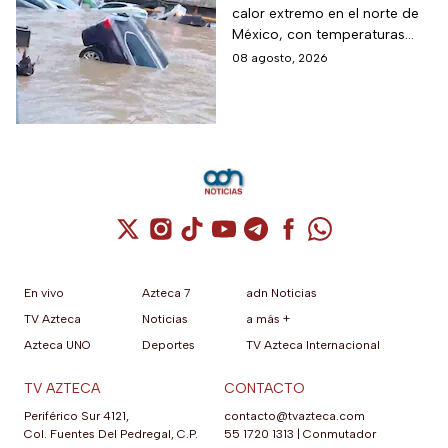
calor extremo en el norte de
desbordamiento de
México, con temperaturas
ríos por lluvias
superiores a 45°C en el
08 agosto, 2026
intensas en dos
noreste de Baja California.
estados
Cuenta de X / Twitter (se abre en una nuev
Cuenta de Instagram (se abre en una n
Cuenta de TikTok (se abre en una
Cuenta de YouTube (se abre 
Cuenta de Telegram (se a
Cuenta de Facebook 
Cuenta de Whats
En vivo
Azteca 7
adn Noticias
TV Azteca
Noticias
a más +
Azteca UNO
Deportes
TV Azteca Internacional
TV AZTECA
CONTACTO
Periférico Sur 4121,
contacto@tvazteca.com
Col. Fuentes Del Pedregal, C.P.
55 1720 1313
|
Conmutador