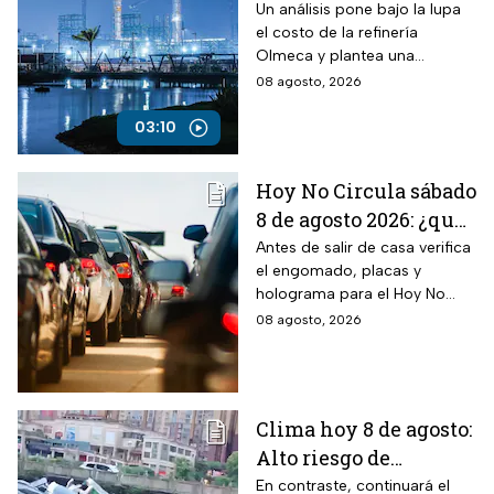
Bocas? La polémica
Un análisis pone bajo la lupa
el costo de la refinería
cuenta de las
Olmeca y plantea una
“refinerías hechizas”
polémica comparación con
08 agosto, 2026
pequeñas instalaciones
clandestinas.
03:10
Hoy No Circula sábado
8 de agosto 2026: ¿qué
autos no circulan en
Antes de salir de casa verifica
el engomado, placas y
CDMX y Edomex?
holograma para el Hoy No
Circula de este sábado
08 agosto, 2026
Clima hoy 8 de agosto:
Alto riesgo de
inundaciones y
En contraste, continuará el