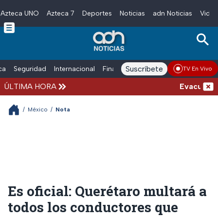
Azteca UNO
Azteca 7
Deportes
Noticias
adn Noticias
Video
Skip to main content
Suscríbete
ica
Seguridad
Internacional
Finanzas
adn Noticias Radio
Esp
TV En Vivo
ÚLTIMA HORA
Evacuación e
/
México
/
Nota
Es oficial: Querétaro multará a
todos los conductores que