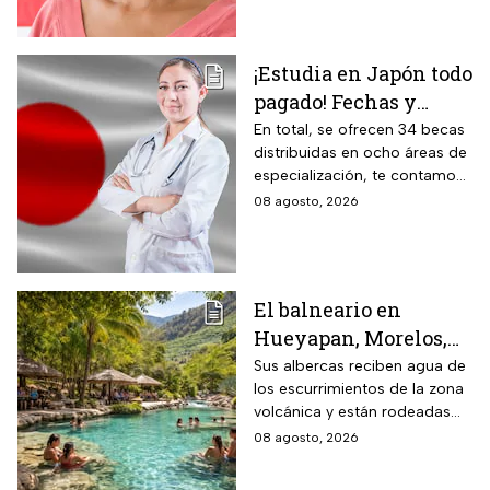
Unidos.
¡Estudia en Japón todo
pagado! Fechas y
requisitos de la
En total, se ofrecen 34 becas
distribuidas en ocho áreas de
convocatoria para
especialización, te contamos
becas de estancias en
todos los detalles.
08 agosto, 2026
2026
El balneario en
Hueyapan, Morelos,
que combina albercas
Sus albercas reciben agua de
los escurrimientos de la zona
cristalinas con la
volcánica y están rodeadas
naturaleza del volcán
de vegetación, áreas verdes y
08 agosto, 2026
Popocatépetl y cuesta
espacios para descansar
$40 pesos: días,