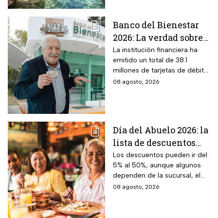
horarios y cómo llegar
Banco del Bienestar
2026: La verdad sobre
entrar a Buró de
La institución financiera ha
emitido un total de 38.1
Crédito por tenerla
millones de tarjetas de débito
para la dispersión de los
08 agosto, 2026
programas sociales.
Día del Abuelo 2026: la
lista de descuentos
con tu credencial
Los descuentos pueden ir del
5% al 50%, aunque algunos
INAPAM en
dependen de la sucursal, el
restaurantes,
servicio y los lugares
08 agosto, 2026
transporte y tiendas
disponibles