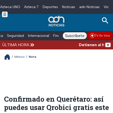
Azteca UNO
Azteca 7
Deportes
Noticias
adn Noticias
Video
Skip to main content
Suscríbete
ica
Seguridad
Internacional
Finanzas
adn Noticias Radio
Esp
TV En Vivo
ÚLTIMA HORA
Detienen al hombre q
/
México
/
Nota
Confirmado en Querétaro: así
puedes usar Qrobici gratis este