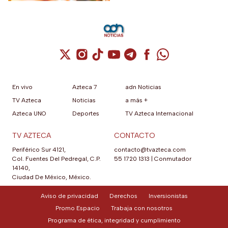
Cuenta de X / Twitter (se abre en una nuev
Cuenta de Instagram (se abre en una n
Cuenta de TikTok (se abre en una
Cuenta de YouTube (se abre 
Cuenta de Telegram (se a
Cuenta de Facebook 
Cuenta de Whats
En vivo
Azteca 7
adn Noticias
TV Azteca
Noticias
a más +
Azteca UNO
Deportes
TV Azteca Internacional
TV AZTECA
CONTACTO
Periférico Sur 4121,
contacto@tvazteca.com
Col. Fuentes Del Pedregal, C.P.
55 1720 1313
|
Conmutador
14140,
Ciudad De México, México.
Aviso de privacidad
Derechos
Inversionistas
Promo Espacio
Trabaja con nosotros
Programa de ética, integridad y cumplimiento