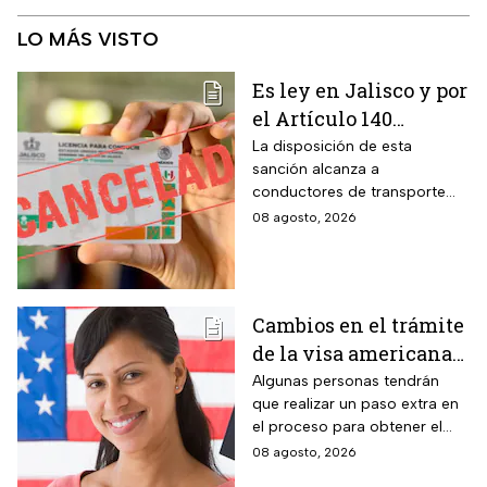
LO MÁS VISTO
Es ley en Jalisco y por
el Artículo 140
cancelarán la licencia
La disposición de esta
sanción alcanza a
de conducir de por
conductores de transporte
vida a todos los
escolar, unidades de
08 agosto, 2026
automovilistas que
emergencia y vehículos de
cometan esta
pasajeros que ocasionen un
siniestro vial en la entidad por
infracción
medio de una infracción muy
Cambios en el trámite
común.
de la visa americana
2026 y para quiénes
Algunas personas tendrán
que realizar un paso extra en
aplica
el proceso para obtener el
documento que permite
08 agosto, 2026
ingresar legalmente a Estados