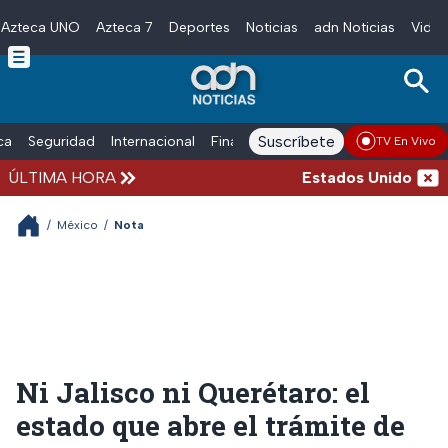
Azteca UNO
Azteca 7
Deportes
Noticias
adn Noticias
Video
Skip to main content
Suscríbete
ica
Seguridad
Internacional
Finanzas
adn Noticias Radio
Esp
TV En Vivo
ÚLTIMA HORA
Estados Unidos suspen
/
México
/
Nota
Ni Jalisco ni Querétaro: el
estado que abre el trámite de