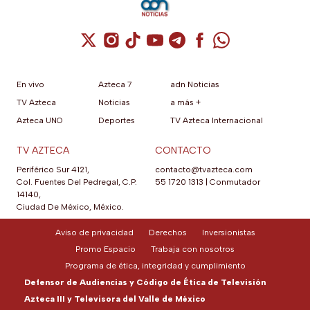
Cuenta de X / Twitter (se abre en una nuev
Cuenta de Instagram (se abre en una n
Cuenta de TikTok (se abre en una
Cuenta de YouTube (se abre 
Cuenta de Telegram (se a
Cuenta de Facebook 
Cuenta de Whats
En vivo
Azteca 7
adn Noticias
TV Azteca
Noticias
a más +
Azteca UNO
Deportes
TV Azteca Internacional
TV AZTECA
CONTACTO
Periférico Sur 4121,
contacto@tvazteca.com
Col. Fuentes Del Pedregal, C.P.
55 1720 1313
|
Conmutador
14140,
Ciudad De México, México.
Aviso de privacidad
Derechos
Inversionistas
Promo Espacio
Trabaja con nosotros
Programa de ética, integridad y cumplimiento
Defensor de Audiencias y Código de Ética de Televisión
Azteca III y Televisora del Valle de México