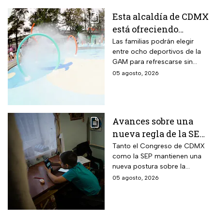
Esta alcaldía de CDMX
está ofreciendo
albercas gratis
Las familias podrán elegir
entre ocho deportivos de la
durante agosto de
GAM para refrescarse sin
2026: los únicos
pagar entrada durante las
05 agosto, 2026
requisitos que debes
vacaciones
cumplir
Avances sobre una
nueva regla de la SEP
sobre el uso de
Tanto el Congreso de CDMX
como la SEP mantienen una
celulares en la
nueva postura sobre la
escuelas
regulación de celulares en las
05 agosto, 2026
aulas