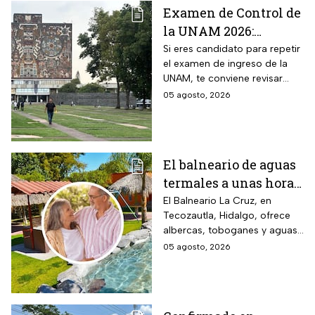
Examen de Control de
la UNAM 2026:
¿Cuántos aciertos
Si eres candidato para repetir
el examen de ingreso de la
piden en las carreras
UNAM, te conviene revisar
más solicitadas?
cuántos aciertos deberás de
05 agosto, 2026
lograr para ingresar a la
carrera que deseas.
El balneario de aguas
termales a unas horas
de Naucalpan con
El Balneario La Cruz, en
Tecozautla, Hidalgo, ofrece
entrada desde $100
albercas, toboganes y aguas
pesos para este grupo
termales, con tarifas
05 agosto, 2026
de adultos mayores
preferenciales para adultos
mayores y personas con
discapacidad.