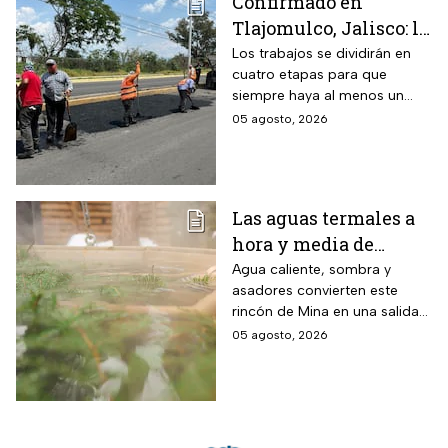
Confirmado en
Tlajomulco, Jalisco: la
avenida Jesús Michel
Los trabajos se dividirán en
cuatro etapas para que
(ex 8 de Julio) seguirá
siempre haya al menos un
con obras hasta
carril habilitado en cada
05 agosto, 2026
diciembre 2026 y este
sentido.
es el tramo afectado
Las aguas termales a
hora y media de
Monterrey, Nuevo
Agua caliente, sombra y
asadores convierten este
León, donde la
rincón de Mina en una salida
entrada cuesta desde
sencilla para pasar el día en
05 agosto, 2026
$30 pesos y este grupo
familia
de personas paga la
mitad