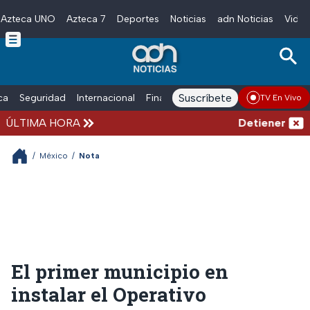
Azteca UNO
Azteca 7
Deportes
Noticias
adn Noticias
Video
Skip to main content
Suscríbete
ica
Seguridad
Internacional
Finanzas
adn Noticias Radio
Esp
TV En Vivo
ÚLTIMA HORA
Detienen al hom
/
México
/
Nota
El primer municipio en
instalar el Operativo