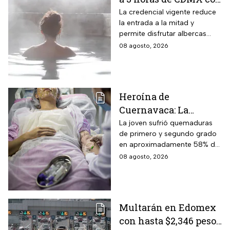
aguas termales de 45°
La credencial vigente reduce
la entrada a la mitad y
y descuentos para
permite disfrutar albercas
adultos mayores del
termales, vapor natural y
08 agosto, 2026
INAPAM: ¿cuánto
paisajes semidesérticos por
cuesta entrar y cómo
110 pesos
llegar?
Heroína de
Cuernavaca: La
historia de Carla, la
La joven sufrió quemaduras
de primero y segundo grado
adolescente que
en aproximadamente 58% de
protegió a su
su cuerpo, principalmente en
08 agosto, 2026
hermanita de 4 años
brazos y manos.
tras explosión de pipa
Multarán en Edomex
con hasta $2,346 pesos