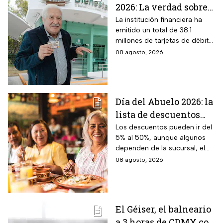
2026: La verdad sobre
entrar a Buró de
La institución financiera ha
emitido un total de 38.1
Crédito por tenerla
millones de tarjetas de débito
para la dispersión de los
08 agosto, 2026
programas sociales.
Día del Abuelo 2026: la
lista de descuentos
con tu credencial
Los descuentos pueden ir del
5% al 50%, aunque algunos
INAPAM en
dependen de la sucursal, el
restaurantes,
servicio y los lugares
08 agosto, 2026
transporte y tiendas
disponibles
El Géiser, el balneario
a 3 horas de CDMX con