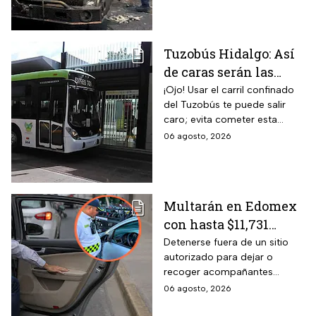
Tuzobús Hidalgo: Así
de caras serán las
MULTAS por invadir
¡Ojo! Usar el carril confinado
del Tuzobús te puede salir
el carril confinado a
caro; evita cometer esta
partir de esta fecha
infracción a partir de agosto.
06 agosto, 2026
Multarán en Edomex
con hasta $11,731
pesos a todos los
Detenerse fuera de un sitio
autorizado para dejar o
conductores que
recoger acompañantes
realicen esta práctica
puede salir carísimo en
06 agosto, 2026
tan común para subir
Edomex. La sanción,