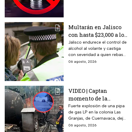
previsiones necesarias.
Multarán en Jalisco
con hasta $23,000 a los
conductores que
Jalisco endurece el control de
alcohol al volante y castiga
superen este límite en
con severidad a quien rebase
la prueba de
el nuevo límite de sangre o
06 agosto, 2026
alcoholemia
aliento. La sanción golpea por
igual a automovilistas,
transportistas y motociclistas
que circulen por el estado.
VIDEO | Captan
momento de la
explosión de pipa de
Fuerte explosión de una pipa
de gas LP en la colonia Las
gas en Cuernavaca:
Granjas, de Cuernavaca, dejó
¡Imágenes sensibles!
21 heridos y causó pánico
06 agosto, 2026
entre vecinos: VIDEO