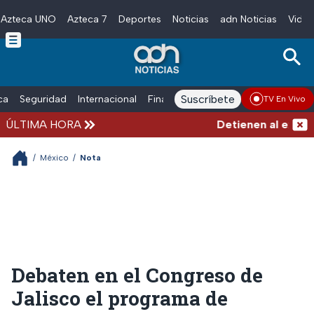
Azteca UNO
Azteca 7
Deportes
Noticias
adn Noticias
Video
Skip to main content
Suscríbete
ica
Seguridad
Internacional
Finanzas
adn Noticias Radio
Esp
TV En Vivo
ÚLTIMA HORA
Detienen al exgober
/
México
/
Nota
Debaten en el Congreso de
Jalisco el programa de