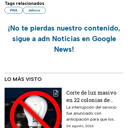
Tags relacionados
PNA
Jalisco
¡No te pierdas nuestro contenido,
sigue a adn Noticias en Google
News!
LO MÁS VISTO
Corte de luz masivo
en 22 colonias de
México; zonas
La interrupción del servicio
fue anunciado con
afectadas hoy 7 de
anticipación para que los
agosto
usuarios puedan tomar las
06 agosto, 2026