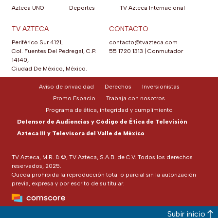
Azteca UNO
Deportes
TV Azteca Internacional
TV AZTECA
CONTACTO
Periférico Sur 4121,
contacto@tvazteca.com
Col. Fuentes Del Pedregal, C.P.
55 1720 1313
|
Conmutador
14140,
Ciudad De México, México.
Aviso de privacidad
Derechos
Inversionistas
Promo Espacio
Trabaja con nosotros
Programa de ética, integridad y cumplimiento
Defensor de Audiencias y Código de Ética de Televisión
Azteca III y Televisora del Valle de México
TV Azteca, M.R. & ©, TV Azteca, S.A.B. de C.V. Todos los derechos
reservados, 2025.
Queda prohibida la reproducción total o parcial sin la autorización
previa, expresa y por escrito de su titular.
Subir inicio