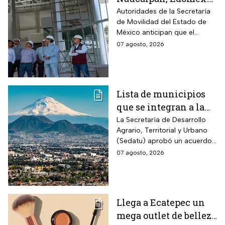
la Línea 3 del
Autoridades de la Secretaría
de Movilidad del Estado de
Mexicable llega al
México anticipan que el
71,4% de avance y
transporte teleférico reducirá
07 agosto, 2026
anuncian cuándo
drásticamente los tiempos de
entraría en
traslado para 700 mil
mexiquenses.
funcionamiento
Lista de municipios
que se integran a la
Zona Metropolitana
La Secretaría de Desarrollo
Agrario, Territorial y Urbano
del Valle de México
(Sedatu) aprobó un acuerdo
para que se integren más
07 agosto, 2026
municipios a la Zona
Metropolitana del Valle de
México (ZMVM).
Llega a Ecatepec un
mega outlet de belleza