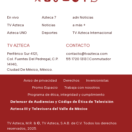
En vivo
Azteca 7
adn Noticias
TV Azteca
Noticias
a más +
Azteca UNO
Deportes
TV Azteca Internacional
TV AZTECA
CONTACTO
Periférico Sur 4121,
contacto@tvazteca.com
Col. Fuentes Del Pedregal, C.P.
55 1720 1313
|
Conmutador
14140,
Ciudad De México, México.
Aviso de privacidad
Derechos
Inversionistas
Promo Espacio
Trabaja con nosotros
Programa de ética, integridad y cumplimiento
Defensor de Audiencias y Código de Ética de Televisión
Azteca III y Televisora del Valle de México
TV Azteca, M.R. & ©, TV Azteca, S.A.B. de C.V. Todos los derechos
reservados, 2025.