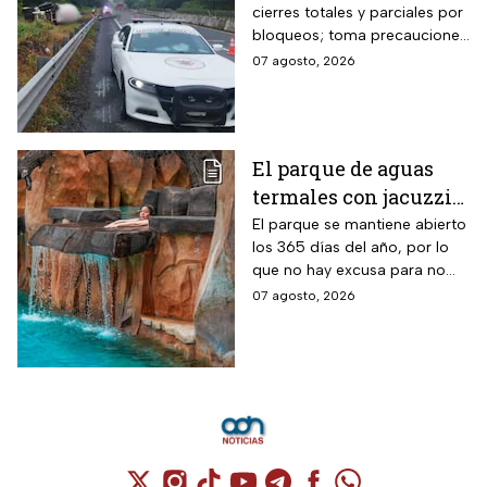
cierres totales y parciales por
por bloqueos y fuertes
bloqueos; toma precauciones
accidentes hoy
si viajas en estas vacaciones
07 agosto, 2026
viernes 7 de agosto
de verano
El parque de aguas
termales con jacuzzis
y cabañas a 2 horas de
El parque se mantiene abierto
los 365 días del año, por lo
CDMX donde este
que no hay excusa para no
grupo de adultos
visitar este hermoso lugar
07 agosto, 2026
mayores paga la
mitad
Cuenta de X / Twitter (se abre en una nuev
Cuenta de Instagram (se abre en una n
Cuenta de TikTok (se abre en una
Cuenta de YouTube (se abre 
Cuenta de Telegram (se a
Cuenta de Facebook 
Cuenta de Whats