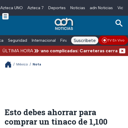
Azteca UNO
Azteca 7
Deportes
Noticias
adn Noticias
Video
Skip to main content
Suscríbete
ica
Seguridad
Internacional
Finanzas
adn Noticias Radio
Esp
TV En Vivo
aciones de verano complicadas: Carreteras cerradas por 
ÚLTIMA HORA
/
México
/
Nota
Esto debes ahorrar para
comprar un tinaco de 1,100