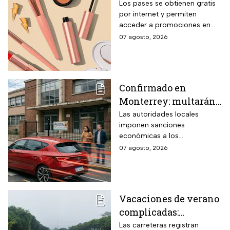
con entrada gratis y
Los pases se obtienen gratis
por internet y permiten
descuentos de hasta el
acceder a promociones en
80% durante 5 días
maquillaje, perfumes y
07 agosto, 2026
consecutivos en
cuidado personal
agosto de 2026
Confirmado en
Monterrey: multarán
a conductores que
Las autoridades locales
imponen sanciones
superen este límite de
económicas a los
velocidad en zonas
automovilistas que rebasen la
07 agosto, 2026
escolares
velocidad permitida en las
inmediaciones de los
planteles educativos.
Vacaciones de verano
complicadas:
Carreteras cerradas
Las carreteras registran