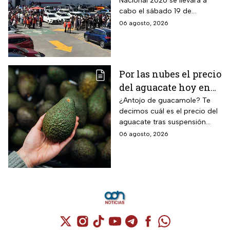
Nacional 2026 se llevará a
Nacional 2026
cabo el sábado 19 de
septiembre y tendrá hipótesis
06 agosto, 2026
diferentes
Por las nubes el precio
del aguacate hoy en
México
¿Antojo de guacamole? Te
decimos cuál es el precio del
aguacate tras suspensión
temporal de exportaciones de
06 agosto, 2026
este alimento.
Cuenta de X / Twitter (se abre en una nuev
Cuenta de Instagram (se abre en una n
Cuenta de TikTok (se abre en una
Cuenta de YouTube (se abre 
Cuenta de Telegram (se a
Cuenta de Facebook 
Cuenta de Whats