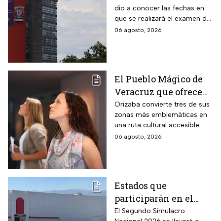
dio a conocer las fechas en
control de la UNAM
que se realizará el examen de
control, después de encontrar
06 agosto, 2026
anomalías en los resultados
para el acceso a licenciatura
El Pueblo Mágico de
Veracruz que ofrece
por 70 pesos una
Orizaba convierte tres de sus
zonas más emblemáticas en
visita a 18 museos
una ruta cultural accesible
históricos en estas
para toda la familia
06 agosto, 2026
vacaciones de agosto
de 2026
Estados que
participarán en el
Segundo Simulacro
El Segundo Simulacro