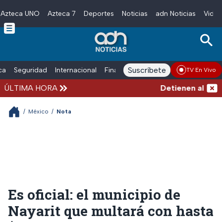
Azteca UNO
Azteca 7
Deportes
Noticias
adn Noticias
Video
Skip to main content
Suscríbete
ica
Seguridad
Internacional
Finanzas
adn Noticias Radio
Esp
TV En Vivo
ÚLTIMA HORA
Detienen al exgobe
/
México
/
Nota
Es oficial: el municipio de
Nayarit que multará con hasta