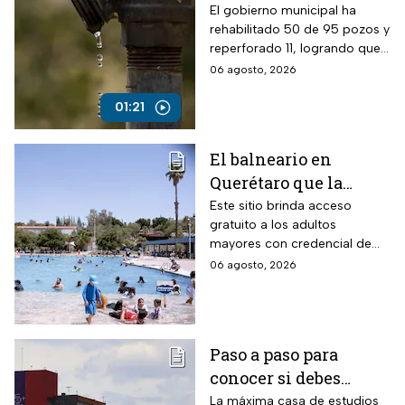
Ecatepec, Edomex
El gobierno municipal ha
rehabilitado 50 de 95 pozos y
reperforado 11, logrando que
entre el 80% y 90% de la
06 agosto, 2026
población cuente con
suministro por red.
01:21
El balneario en
Querétaro que la
Profeco marcó como el
Este sitio brinda acceso
gratuito a los adultos
más barato de México:
mayores con credencial de
tiene alberca para la
INAPAM vigente
06 agosto, 2026
tercera edad y todas
estas personas no
pagan en agosto 2026
Paso a paso para
conocer si debes
realizar el examen de
La máxima casa de estudios