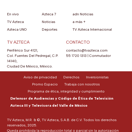
En vivo
Azteca 7
adn Noticias
TV Azteca
Noticias
a más +
Azteca UNO
Deportes
TV Azteca Internacional
TV AZTECA
CONTACTO
Periférico Sur 4121,
contacto@tvazteca.com
Col. Fuentes Del Pedregal, C.P.
55 1720 1313
|
Conmutador
14140,
Ciudad De México, México.
Aviso de privacidad
Derechos
Inversionistas
Promo Espacio
Trabaja con nosotros
Programa de ética, integridad y cumplimiento
Defensor de Audiencias y Código de Ética de Televisión
Azteca III y Televisora del Valle de México
TV Azteca, M.R. & ©, TV Azteca, S.A.B. de C.V. Todos los derechos
reservados, 2025.
Queda prohibida la reproducción total o parcial sin la autorización