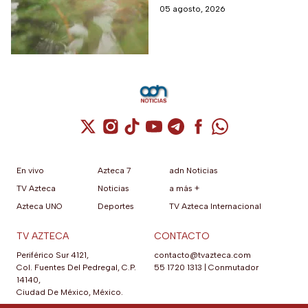
entrada cuesta desde
sencilla para pasar el día en
05 agosto, 2026
$30 pesos y este grupo
familia
de personas paga la
mitad
Cuenta de X / Twitter (se abre en una nuev
Cuenta de Instagram (se abre en una n
Cuenta de TikTok (se abre en una
Cuenta de YouTube (se abre 
Cuenta de Telegram (se a
Cuenta de Facebook 
Cuenta de Whats
En vivo
Azteca 7
adn Noticias
TV Azteca
Noticias
a más +
Azteca UNO
Deportes
TV Azteca Internacional
TV AZTECA
CONTACTO
Periférico Sur 4121,
contacto@tvazteca.com
Col. Fuentes Del Pedregal, C.P.
55 1720 1313
|
Conmutador
14140,
Ciudad De México, México.