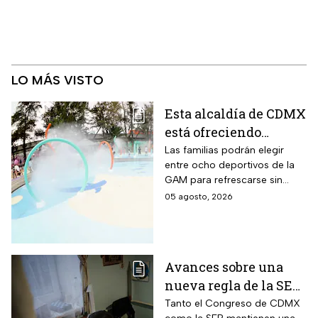
LO MÁS VISTO
Esta alcaldía de CDMX
está ofreciendo
albercas gratis
Las familias podrán elegir
entre ocho deportivos de la
durante agosto de
GAM para refrescarse sin
2026: los únicos
pagar entrada durante las
05 agosto, 2026
requisitos que debes
vacaciones
cumplir
Avances sobre una
nueva regla de la SEP
sobre el uso de
Tanto el Congreso de CDMX