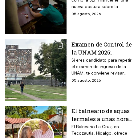
como la SEP mantienen una
celulares en la
nueva postura sobre la
escuelas
regulación de celulares en las
05 agosto, 2026
aulas
Examen de Control de
la UNAM 2026:
¿Cuántos aciertos
Si eres candidato para repetir
el examen de ingreso de la
piden en las carreras
UNAM, te conviene revisar
más solicitadas?
cuántos aciertos deberás de
05 agosto, 2026
lograr para ingresar a la
carrera que deseas.
El balneario de aguas
termales a unas horas
de Naucalpan con
El Balneario La Cruz, en
Tecozautla, Hidalgo, ofrece
entrada desde $100