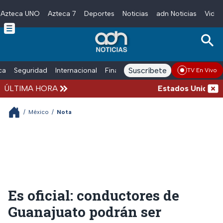
Azteca UNO
Azteca 7
Deportes
Noticias
adn Noticias
Video
Skip to main content
Suscríbete
ica
Seguridad
Internacional
Finanzas
adn Noticias Radio
Esp
TV En Vivo
ÚLTIMA HORA
Estados Unidos susp
/
México
/
Nota
Es oficial: conductores de
Guanajuato podrán ser