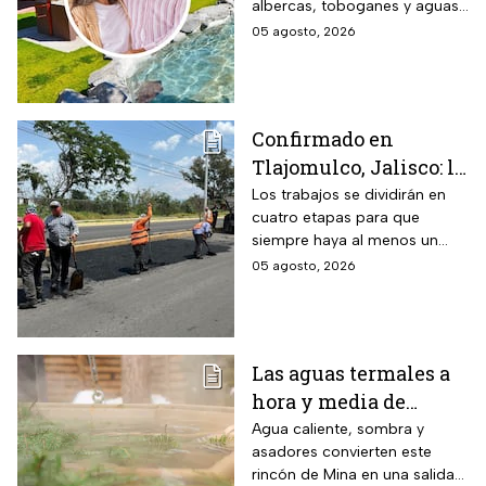
albercas, toboganes y aguas
pesos para este grupo
termales, con tarifas
05 agosto, 2026
de adultos mayores
preferenciales para adultos
mayores y personas con
discapacidad.
Confirmado en
Tlajomulco, Jalisco: la
avenida Jesús Michel
Los trabajos se dividirán en
cuatro etapas para que
(ex 8 de Julio) seguirá
siempre haya al menos un
con obras hasta
carril habilitado en cada
05 agosto, 2026
diciembre 2026 y este
sentido.
es el tramo afectado
Las aguas termales a
hora y media de
Monterrey, Nuevo
Agua caliente, sombra y
asadores convierten este
León, donde la
rincón de Mina en una salida