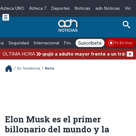
Azteca UNO
Azteca 7
Deportes
Noticias
adn Noticias
Video
Skip to main content
Suscríbete
ica
Seguridad
Internacional
Finanzas
adn Noticias Radio
Esp
TV En Vivo
 hombre que empujó a adulto mayor frente a un tráiler en
ÚLTIMA HORA
/
Es Tendencia
/
Nota
Elon Musk es el primer
billonario del mundo y la