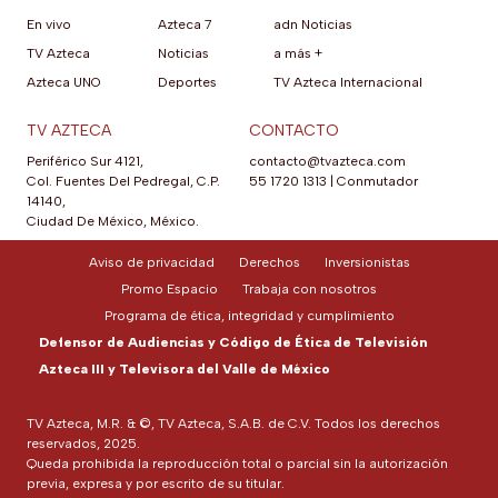
En vivo
Azteca 7
adn Noticias
TV Azteca
Noticias
a más +
Azteca UNO
Deportes
TV Azteca Internacional
TV AZTECA
CONTACTO
Periférico Sur 4121,
contacto@tvazteca.com
Col. Fuentes Del Pedregal, C.P.
55 1720 1313
|
Conmutador
14140,
Ciudad De México, México.
Aviso de privacidad
Derechos
Inversionistas
Promo Espacio
Trabaja con nosotros
Programa de ética, integridad y cumplimiento
Defensor de Audiencias y Código de Ética de Televisión
Azteca III y Televisora del Valle de México
TV Azteca, M.R. & ©, TV Azteca, S.A.B. de C.V. Todos los derechos
reservados, 2025.
Queda prohibida la reproducción total o parcial sin la autorización
previa, expresa y por escrito de su titular.