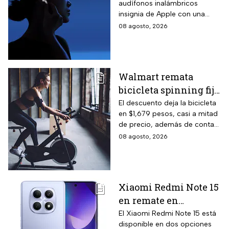
audífonos inalámbricos
descuento y hasta 16
insignia de Apple con una
MSI
rebaja considerable y
08 agosto, 2026
opciones de pago diferido
para todo México.
Walmart remata
bicicleta spinning fija
con monitoreo de
El descuento deja la bicicleta
en $1,679 pesos, casi a mitad
velocidad, calorías y
de precio, además de contar
pulso, ideal para hacer
el beneficio de meses sin
08 agosto, 2026
cardio en casa
intereses
Xiaomi Redmi Note 15
en remate en
Liverpool: 256 GB de
El Xiaomi Redmi Note 15 está
disponible en dos opciones
almacenamiento,