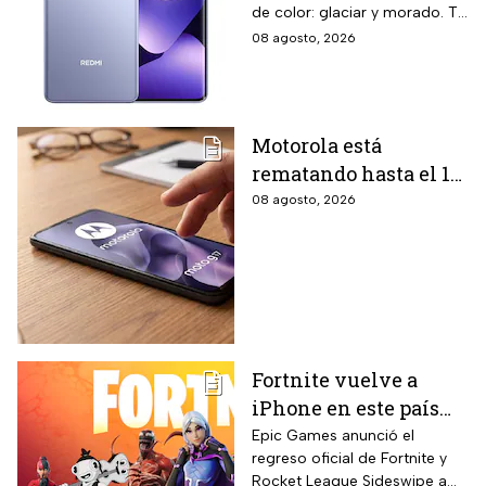
de color: glaciar y morado. Te
cámara de 108 MP y
contamos todos los detalles
08 agosto, 2026
carga rápida
de la promoción.
Motorola está
rematando hasta el 19
de agosto el celular
08 agosto, 2026
Moto G17 de 256 GB y
cámara de 50 MP con
15% de descuento por
el regreso a clases
Fortnite vuelve a
iPhone en este país
latinoamericano tras
Epic Games anunció el
regreso oficial de Fortnite y
acuerdo oficial con
Rocket League Sideswipe a