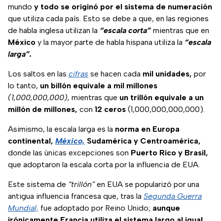
mundo
y todo se originó por el sistema de numeración
que utiliza cada país. Esto se debe a que, en las regiones
de habla inglesa utilizan la
“escala corta”
mientras que en
México
y la mayor parte de habla hispana utiliza la
“escala
larga”.
Los saltos en las
cifras
se hacen cada
mil unidades,
por
lo tanto,
un billón equivale a mil millones
(1,000,000,000),
mientras que
un trillón equivale a un
millón de millones,
con
12 ceros
(1,000,000,000,000).
Asimismo, la escala larga es la
norma en Europa
continental,
México,
Sudamérica y Centroamérica,
donde las únicas excepciones son
Puerto Rico y Brasil,
que adoptaron la escala corta por la influencia de EUA.
Este sistema de
“trillón”
en EUA se popularizó por una
antigua influencia francesa que, tras la
Segunda Guerra
Mundial,
fue adoptado por Reino Unido;
aunque
irónicamente Francia utiliza el sistema largo al igual