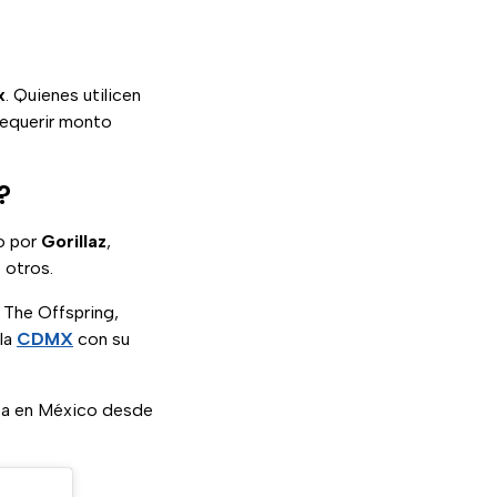
x
. Quienes utilicen
requerir monto
?
o por
Gorillaz
,
 otros.
a The Offspring,
 la
CDMX
con su
aba en México desde