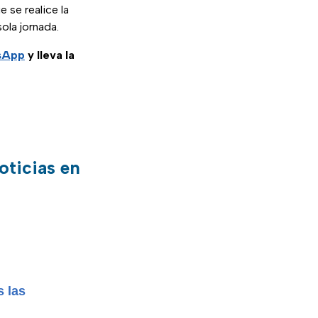
 se realice la
ola jornada.
tsApp
y lleva la
oticias en
s las