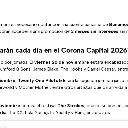
ompra es necesario contar con una cuenta bancaria de
Baname
podrán acceder a una promoción de
3 meses sin intereses
sin 
arán cada día en el Corona Capital 2026
do por jornada. El
viernes 20 de noviembre
estará encabezad
ford & Sons, James Blake, The Kooks y Daniel Caesar, entre
viembre
,
Twenty One Pilots
liderará la segunda jornada junto 
erworld y Mother Mother, entre otros artistas que darán vida a
noviembre
cerrará el festival
The Strokes
, que no se present
ía The XX, Lola Young, Lil Yachty y Bunt, entre otros.