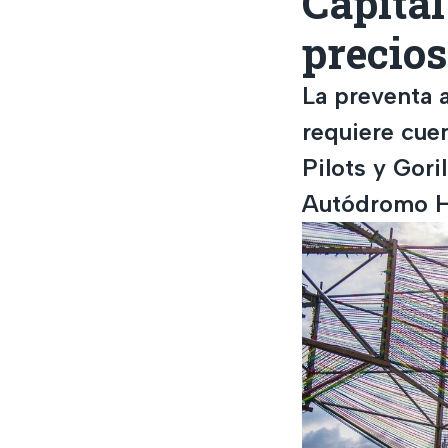
Capital
precios
La preventa 
requiere cue
Pilots y Gori
Autódromo H