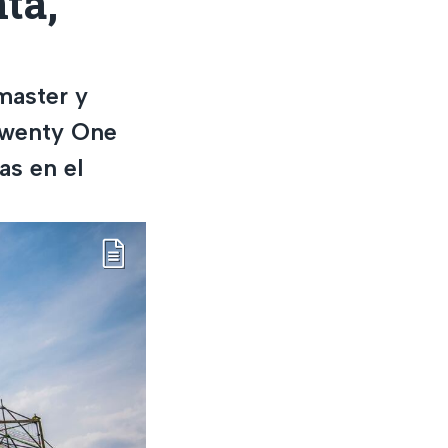
ta,
master y
Twenty One
as en el