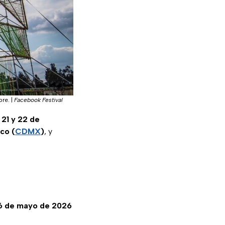
bre.
|
Facebook Festival
 21 y 22 de
co (
CDMX
)
, y
6 de mayo de 2026