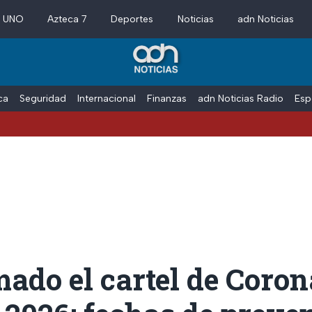
a UNO
Azteca 7
Deportes
Noticias
adn Noticias
ica
Seguridad
Internacional
Finanzas
adn Noticias Radio
Esp
ado el cartel de Coron