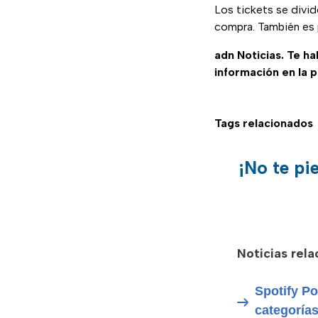
Los tickets se divid
compra. También es p
adn Noticias. Te h
información en la 
Tags relacionados
¡No te pi
Noticias rel
Spotify P
categoría