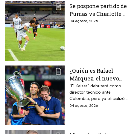
Se pospone partido de
Pumas vs Charlotte
FC en el inicio de la
04 agosto, 2026
Leagues Cup 2026
¿Quién es Rafael
Márquez, el nuevo
entrenador de la
“El Kaiser” debutará como
director técnico ante
Selección Mexicana
Colombia, pero ya oficializó la
que debutará con
fecha de su primer encuentro
04 agosto, 2026
Colombia, Perú y
contra Estados Unidos, el
EUA?
máximo rival de la zona para
México