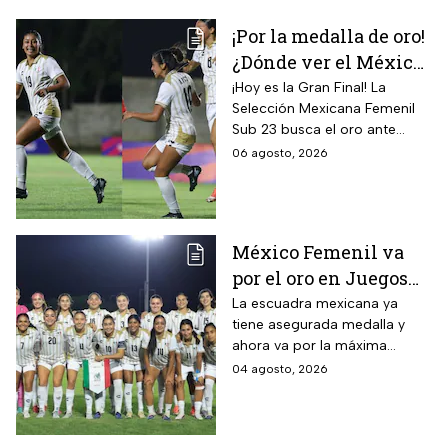
¡Por la medalla de oro!
¿Dónde ver el México
vs Colombia Femenil?
¡Hoy es la Gran Final! La
Selección Mexicana Femenil
Así puedes seguir la
Sub 23 busca el oro ante
Gran Final EN VIVO
Colombia en los Juegos
06 agosto, 2026
Centroamericanos y del
Caribe Santo Domingo 2026.
México Femenil va
por el oro en Juegos
Centroamericanos; ya
La escuadra mexicana ya
tiene asegurada medalla y
conoce a su rival
ahora va por la máxima
presea en los Juegos
04 agosto, 2026
Centroamericanos