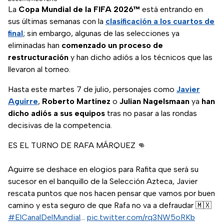
La
Copa Mundial de la FIFA 2026™
está entrando en
sus últimas semanas con la
clasificación a los cuartos de
final
; sin embargo, algunas de las selecciones ya
eliminadas han
comenzado un proceso de
restructuración
y han dicho adiós a los técnicos que las
llevaron al torneo.
Hasta este martes 7 de julio, personajes como
Javier
Aguirre
,
Roberto Martínez
o
Julian Nagelsmaan
ya
han
dicho adiós a sus equipos
tras no pasar a las rondas
decisivas de la competencia.
ES EL TURNO DE RAFA MÁRQUEZ 👊
Aguirre se deshace en elogios para Rafita que será su
sucesor en el banquillo de la Selección Azteca, Javier
rescata puntos que nos hacen pensar que vamos por buen
camino y esta seguro de que Rafa no va a defraudar 🇲🇽
#ElCanalDelMundial
…
pic.twitter.com/rq3NW5oRKb