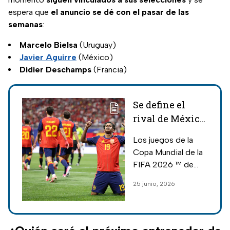
espera que
el anuncio se dé con el pasar de las
semanas
:
Marcelo Bielsa
(Uruguay)
Javier Aguirre
(México)
Didier Deschamps
(Francia)
Se define el
rival de México;
partidos del
Los juegos de la
Mundial 2026
Copa Mundial de la
que se juegan
FIFA 2026 ™ de
este 26 de junio
este 26 de junio,
25 junio, 2026
podrían definir por
completo al rival de
la Selección
Mexicana en