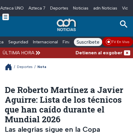
Azteca UNO
Azteca 7
Deportes
Noticias
adn Noticias
Video
Skip to main content
Suscríbete
ica
Seguridad
Internacional
Finanzas
adn Noticias Radio
Esp
TV En Vivo
ÚLTIMA HORA
Detienen al exgobernador d
/
Deportes
/
Nota
De Roberto Martínez a Javier
Aguirre: Lista de los técnicos
que han caído durante el
Mundial 2026
Las alegrías sigue en la Copa