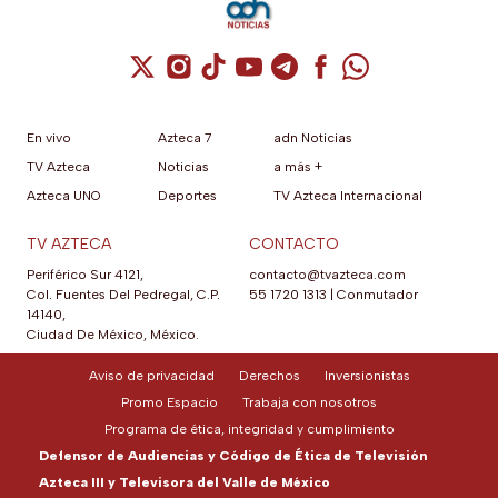
Cuenta de X / Twitter (se abre en una nuev
Cuenta de Instagram (se abre en una n
Cuenta de TikTok (se abre en una
Cuenta de YouTube (se abre 
Cuenta de Telegram (se a
Cuenta de Facebook 
Cuenta de Whats
En vivo
Azteca 7
adn Noticias
TV Azteca
Noticias
a más +
Azteca UNO
Deportes
TV Azteca Internacional
TV AZTECA
CONTACTO
Periférico Sur 4121,
contacto@tvazteca.com
Col. Fuentes Del Pedregal, C.P.
55 1720 1313
|
Conmutador
14140,
Ciudad De México, México.
Aviso de privacidad
Derechos
Inversionistas
Promo Espacio
Trabaja con nosotros
Programa de ética, integridad y cumplimiento
Defensor de Audiencias y Código de Ética de Televisión
Azteca III y Televisora del Valle de México