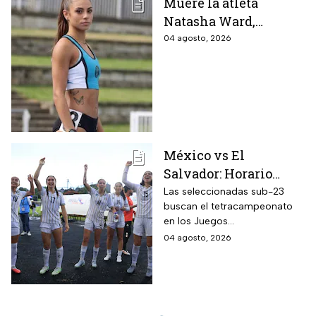
Muere la atleta
Natasha Ward,
promesa del atletismo
04 agosto, 2026
mundial a los 21 años
de edad
México vs El
Salvador: Horario
oficial y dónde ver la
Las seleccionadas sub-23
buscan el tetracampeonato
semifinal de la
en los Juegos
femenil en los Juegos
Centroamericanos y del
04 agosto, 2026
Centroamericanos
Caribe 2026; te contamos
2026
todos los detalles