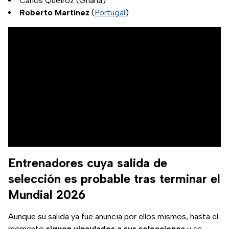
Carlos Queiroz (Ghana)
Roberto Martínez
(
Portugal
)
Entrenadores cuya salida de
selección es probable tras terminar el
Mundial 2026
Aunque su salida ya fue anuncia por ellos mismos, hasta el
momento
siguen vinculados a sus selecciones
y se